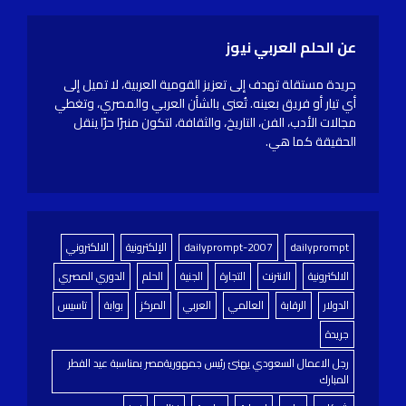
عن الحلم العربي نيوز
جريدة مستقلة تهدف إلى تعزيز القومية العربية، لا تميل إلى
أي تيار أو فريق بعينه. تُعنى بالشأن العربي والمصري، وتغطي
مجالات الأدب، الفن، التاريخ، والثقافة، لتكون منبرًا حرًا ينقل
الحقيقة كما هي.
dailyprompt
dailyprompt-2007
الإلكترونية
الالكتروني
الالكترونية
الانترنت
التجارة
الجنية
الحلم
الدوري المصري
الدولار
الرقابة
العالمي
العربي
المركز
بوابة
تاسيس
جريدة
رجل الاعمال السعودي يهنئ رئيس جمهوريةمصر بمناسبة عيد الفطر
المبارك