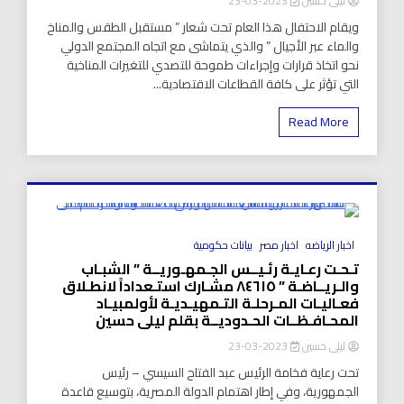
ليلى حسين
2023-03-23
ويقام الاحتفال هذا العام تحت شعار ” مستقبل الطقس والمناخ
والماء عبر الأجيال ” والذي يتماشى مع اتجاه المجتمع الدولي
نحو اتخاذ قرارات وإجراءات طموحة للتصدي للتغيرات المناخية
التي تؤثر على كافة القطاعات الاقتصادية...
Read More
8 Minutes
اخبار الرياضه
اخبار مصر
بيانات حكومية
تـحـت رعـايـة رئـيــس الجـمهـوريــة ” الشبـاب
والـريــاضـة ” ٨٤٦١٥ مشـارك استـعداداً لانطـلاق
فعـاليـات المـرحلـة التـمهيـديـة لأولمبيـاد
المحـافـظــات الحـدوديــة بقلم ليلى حسين
ليلى حسين
2023-03-23
تحت رعاية فخامة الرئيس عبد الفتاح السيسي – رئيس
الجمهورية، وفي إطار اهتمام الدولة المصرية، بتوسيع قاعدة