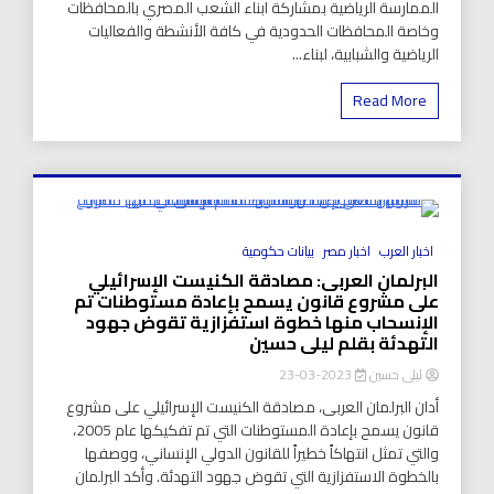
الممارسة الرياضية بمشاركة ابناء الشعب المصري بالمحافظات
وخاصة المحافظات الحدودية في كافة الأنشطة والفعاليات
الرياضية والشبابية، لبناء...
Read More
8 Minutes
اخبار العرب
اخبار مصر
بيانات حكومية
البرلمان العربى: مصادقة الكنيست الإسرائيلي
على مشروع قانون يسمح بإعادة مستوطنات تم
الإنسحاب منها خطوة استفزازية تقوض جهود
التهدئة بقلم ليلى حسين
ليلى حسين
2023-03-23
أدان البرلمان العربى، مصادقة الكنيست الإسرائيلي على مشروع
قانون يسمح بإعادة المستوطنات التي تم تفكيكها عام 2005،
والتي تمثل انتهاكاً خطيراً للقانون الدولي الإنساني، ووصفها
بالخطوة الاستفزازية التي تقوض جهود التهدئة. وأكد البرلمان