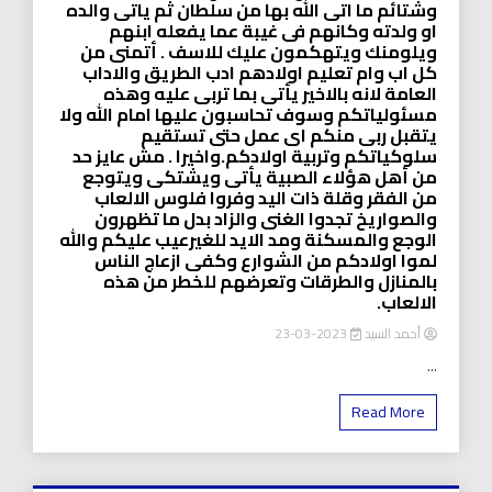
وشتائم ما اتى الله بها من سلطان ثم ياتى والده
او ولدته وكانهم فى غيبة عما يفعله ابنهم
ويلومنك ويتهكمون عليك للاسف . أتمنى من
كل اب وام تعليم اولادهم ادب الطريق والاداب
العامة لانه بالاخير يأتى بما تربى عليه وهذه
مسئولياتكم وسوف تحاسبون عليها امام الله ولا
يتقبل ربى منكم اى عمل حتى تستقيم
سلوكياتكم وتربية اولادكم.واخيرا . مش عايز حد
من أهل هؤلاء الصبية يأتى ويشتكى ويتوجع
من الفقر وقلة ذات اليد وفروا فلوس الالعاب
والصواريخ تجدوا الغنى والزاد بدل ما تظهرون
الوجع والمسكنة ومد الايد للغيرعيب عليكم والله
لموا اولادكم من الشوارع وكفى ازعاج الناس
بالمنازل والطرقات وتعرضهم للخطر من هذه
الالعاب.
أحمد السيد
2023-03-23
...
Read More