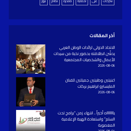
شركات
على
لحماية
مابدرة
نظام
نيوز
أخر المقالات
الاتحاد الدولي لرائدات الوطن العربي
يدشّن انطلاقته بحضور نخبة من سيدات
الأعمال والشخصيات المجتمعية
2026-08-06
اغنيتين وطنيتين جميلتين للفنان
المايسترو ابراهيم بركات
2026-08-06
يااااااااه أخيراً .. انتهاء زمن “برامج تحت
السلم” واستعادة الهيبة الإعلامية
المغصوبة
2026-08-04