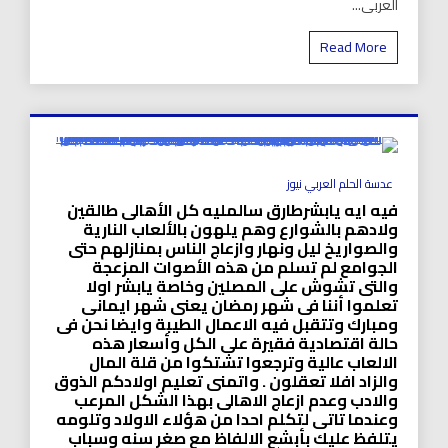
العربى...
Read More
0 Minutes
عدسة الحلم العربي نيوز
فيه ايه يابشرطارق سالمليه كل الأهالى طالقين
ولادهم بالشوارع وهم يلهون بالألعاب النارية
والصواريخ ليل ونهار وازعاج الناس بمنازلهم حتى
الجوامع لم تسلم من هذه الأصوات المزعجة
والتى تشوش على المصلين وخاصة يابشر اولا
تعلموا أننا فى شهر رمضان يعنى شهر ايمانى
ومبارك وتتقبل فيه الاعمال الطيبة وايضا نحن فى
حالة اقتصادية فقيرة على الكل وأسعار هذه
الالعاب عالية وترجعوا تشتكوا من قلة المال
والزاد افلا تعقلون . واتمنى تعليم اولادكم الذوق
والادب وعدم ازعاج الاهالى بهذا الشكل المرعب
وعندما تاتى لتكلم احدا من هؤلاء الاولاد وتلومه
يتلفظ عليك بأبشع الالفاظ مع صغر سنه وسباب