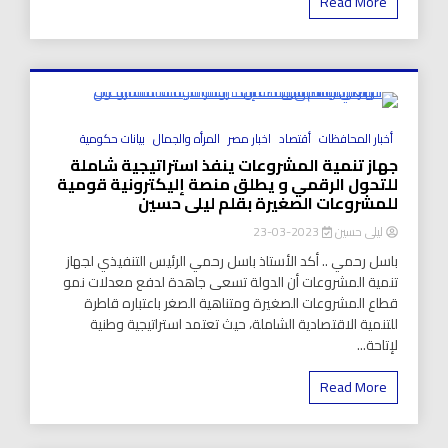
Read More
8 Minutes
أخبار المحافظات
أقتصاد
اخبار مصر
المرأه والجمال
بيانات حكومية
جهاز تنمية المشروعات ينفذ استراتيجية شاملة
للتحول الرقمي و يطلق منصة إليكترونية قومية
للمشروعات الصغيرة بقلم ليلى حسين
ليلى حسين
2023-03-23
باسل رحمي .. أكد الأستاذ باسل رحمي الرئيس التنفيذي لجهاز
تنمية المشروعات أن الدولة تسعى جاهدة لدفع معدلات نمو
قطاع المشروعات الصغيرة ومتناهية الصغر باعتباره قاطرة
للتنمية الاقتصادية الشاملة، حيث تعتمد استراتيجية وطنية
لإتاحة...
Read More