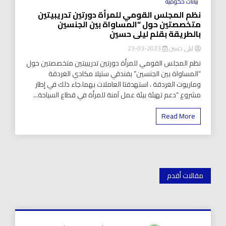
بيانات حكومية
نظم المجلس القومي للمرأة دورتين تدريبيتين
متخصصتين حول “المساواة بين الجنسين
بالطريقة بقلم ليلى حسين
ليلى حسين
2023-03-23
نظم المجلس القومي للمرأة دورتين تدريبيتين متخصصتين حول
“المساواة بين الجنسين” بفندقي ستيلا مكادي الغردقة
وماريوت الغردقة ، استهدفتا العاملات بهما.جاء ذلك في إطار
مشروع “دعم تهيئة بيئة عمل آمنة للمرأة في قطاع السياحة...
Read More
تصفّح
مقالات أقدم
المقالات