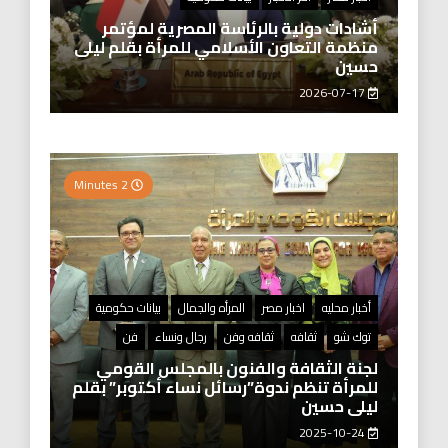
أشادات دولية بالرئاسة المصرية لمؤتمر
منظمة التعاون الأسلامي للمرأة بقلم ليلى
حسين
2026-07-17
2 Minutes
أخبار محليه
اخبار مصر
المرأه والجمال
بيانات حكومية
توك شو
ثقافه
ثقافه وفن
رجال ونساء
فن
لجنة الثقافة والفنون بالمجلس القومي
للمرأة تنظم ندوة”رسائل نساء أكتوبر” بقلم
ليلى حسين
2025-10-24