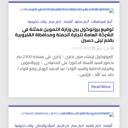
8 Minutes
أخبار المحافظات
أخبار محليه
أقتصاد
اخبار مصر
بيانات حكومية
توقيع بروتوكول بين وزارة التموين ممثلة في
الشركة العامة لتجارة ‏الجملة ومحافظة القليوبية
بقلم ليلى حسين
ليلى حسين
2023-03-23
‏ البروتوكول لإنشاء مبنى تجاري – إداري علي مساحة 2300 متر
بحضور السيد الأستاذ الدكتور/ علي المصيلحي – وزيرالتموين
‏والتجارة الداخلية والسيد اللواء/ عبد الحميد الهجان وقع ‏اللواء /
خالد عبد الله – الرئيس...
Read More
9 Minutes
أقتصاد
اخبار عالميه
اخبار مصر
اخر الاخبار
المرأه والجمال
بيانات حكومية