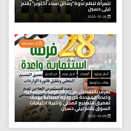
للمرأة تنظم ندوة”رسائل نساء أكتوبر” بقلم
ليلى حسين
2025-10-24
6 Minutes
أخبار محليه
أقتصاد
اخبار مصر
اخر الاخبار
بيانات حكومية
تعرف بالتفصيل على الـ28 فرصة استثمارية
واعدة المحددة من وزارة الصناعة بهدف
تعميق التصنيع المحلي وتلبية احتياجات
السوق بقلم ليلي حسين
2025-10-09