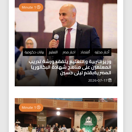
1 Minute
أخبار محليه
أقتصاد
اخبار مصر
التعليم
بيانات حكومية
وزير التربية والتعليم يتفقد ورشة تدريب
المعلمين على مناهج شهادة البكالوريا
المصريةبقلم ليلى حسين
2026-07-17
1 Minute