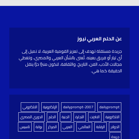
عن الحلم العربي نيوز
جريدة مستقلة تهدف إلى تعزيز القومية العربية، لا تميل إلى
أي تيار أو فريق بعينه. تُعنى بالشأن العربي والمصري، وتغطي
مجالات الأدب، الفن، التاريخ، والثقافة، لتكون منبرًا حرًا ينقل
الحقيقة كما هي.
dailyprompt
dailyprompt-2007
الإلكترونية
الالكتروني
الالكترونية
الانترنت
التجارة
الجنية
الحلم
الدوري المصري
الدولار
الرقابة
العالمي
العربي
المركز
بوابة
تاسيس
جريدة