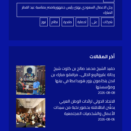
رجل الاعمال السعودي يهنئ رئيس جمهوريةمصر بمناسبة عيد الفطر
المبارك
شركات
على
لحماية
مابدرة
نظام
نيوز
أخر المقالات
حفيد الشيخ محمد صالح بن كلوت شيخ
رحالة عابروالربع الخالى.. مرافقو مبارك بن
لندن يتكلمون يزور هويداعطا في بيتها
ومؤسستها
2026-08-08
الاتحاد الدولي لرائدات الوطن العربي
يدشّن انطلاقته بحضور نخبة من سيدات
الأعمال والشخصيات المجتمعية
2026-08-06