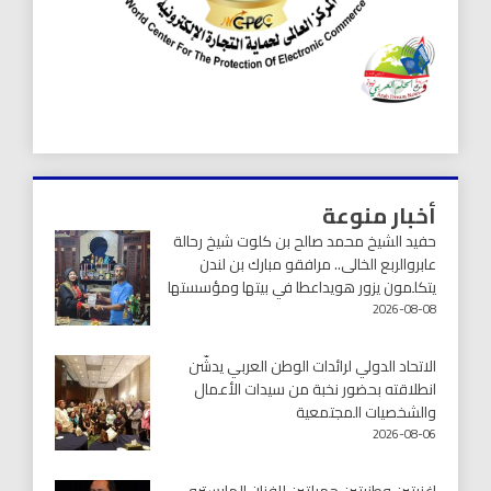
أخبار منوعة
حفيد الشيخ محمد صالح بن كلوت شيخ رحالة
عابروالربع الخالى.. مرافقو مبارك بن لندن
يتكلمون يزور هويداعطا في بيتها ومؤسستها
2026-08-08
الاتحاد الدولي لرائدات الوطن العربي يدشّن
انطلاقته بحضور نخبة من سيدات الأعمال
والشخصيات المجتمعية
2026-08-06
اغنيتين وطنيتين جميلتين للفنان المايسترو