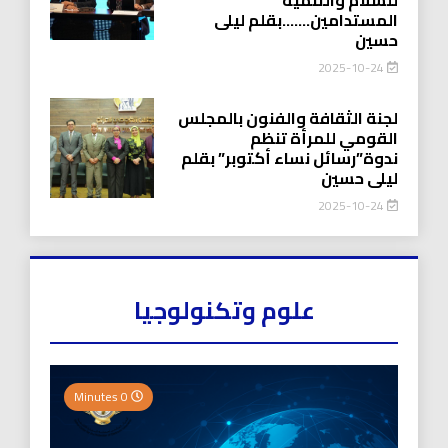
المستدامين…….بقلم ليلى
حسين
2025-10-24
لجنة الثقافة والفنون بالمجلس
القومي للمرأة تنظم
ندوة”رسائل نساء أكتوبر” بقلم
ليلى حسين
2025-10-24
علوم وتكنولوجيا
0 Minutes