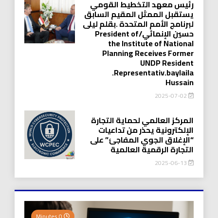
رئيس معهد التخطيط القومي
يستقبل الممثل المقيم السابق
لبرنامج الأمم المتحدة .بقلم ليلى
حسين الإنمائي/President of
the Institute of National
Planning Receives Former
UNDP Resident
.Representativ.baylaila
Hussain
2025-07-02
المركز العالمي لحماية التجارة
الإلكترونية يحذر من تداعيات
“الإغلاق الجوي المفاجئ” على
التجارة الرقمية العالمية
2025-06-13
0 Minutes