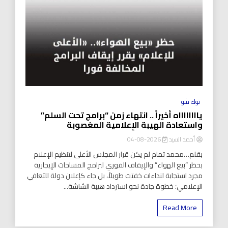
توك شو
يااااااااه أخيراً .. انتهاء زمن “برامج تحت السلم”
واستعادة الهيبة الإعلامية المغصوبة
أحمد السيد
2026-08-04
بقلم…محمد تمام لم يكن قرار المجلس الأعلى لتنظيم الإعلام
بحظر “بيع الهواء” والإيقاف الفوري لبرامج المساحات الإيجارية
مجرد استجابة لنداءات خفتت طويلاً، بل جاء كإعلان دولة للتعافي
الإعلامي؛ خطوة جادة نحو استرداد هيبة الشاشة...
Read More