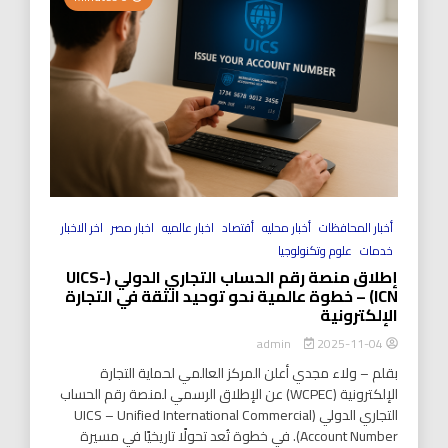
أخبار المحافظات
أخبار محليه
أقتصاد
اخبار عالميه
اخبار مصر
اخر الاخبار
خدمات
علوم وتكنولوجيا
إطلاق منصة رقم الحساب التجاري الدولي (UICS-
ICN) – خطوة عالمية نحو توحيد الثقة في التجارة
الإلكترونية
2025-11-04
admin
بقلم – ولاء مجدي أعلن المركز العالمي لحماية التجارة
الإلكترونية (WCPEC) عن الإطلاق الرسمي لمنصة رقم الحساب
التجاري الدولي (UICS – Unified International Commercial
Account Number). في خطوة تُعد تحولًا تاريخيًا في مسيرة