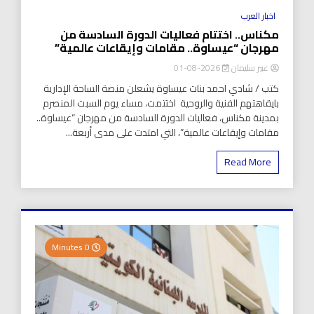
اخبار العرب
مكناس.. اختتام فعاليات الدورة السادسة من
مهرجان “عيساوة.. مقامات وإيقاعات عالمية”
عبير سليمان
2026-08-01
كتب / شادي احمد بنات عيساوة يشعلن منصة الساحة الإدارية
بايقاهتهم الفنية والروحية اختتمت، مساء يوم السبت المنصرم
بمدينة مكناس، فعاليات الدورة السادسة من مهرجان “عيساوة..
مقامات وإيقاعات عالمية”، التي امتدت على مدى أربعة...
Read More
0 Minutes