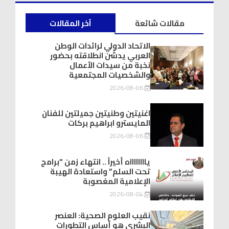
مقالات شائعة
آخر المقالات
الاتحاد الدولي لرائدات الوطن
العربي يدشّن انطلاقته بحضور
نخبة من سيدات الأعمال
والشخصيات المجتمعية
2026-08-06
اغنيتين وطنيتين جميلتين للفنان
المايسترو ابراهيم بركات
2026-08-06
يااااااااه أخيراً .. انتهاء زمن “برامج
تحت السلم” واستعادة الهيبة
الإعلامية المغصوبة
2026-08-04
نقيب العلوم الصحية: العنصر
البشري هو أساس التطورات