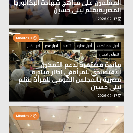
المعلمين على مناهج شهادة البكالوريا
المصريةبقلم ليلى حسين
2026-07-17
0 Minutes
أخبار المحافظات
أخبار محليه
أقتصاد
اخبار مصر
اخر الاخبار
المرأه والجمال
مائدة مستمرة لدعم التمكين
الأقتصادي للمرأةفي إطار مبادرة
مصرية بالمجلس القومي للمرأة بقلم
ليلى حسين
2026-07-17
0 Minutes