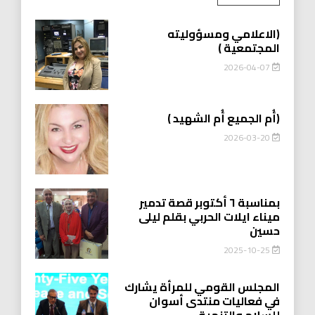
(الاعلامي ومسؤوليته
المجتمعية )
2026-04-07
(أُم الجميع أُم الشهيد )
2026-03-20
بمناسبة ٦ أكتوبر قصة تدمير
ميناء ايلات الحربي بقلم ليلى
حسين
2025-10-25
المجلس القومي للمرأة يشارك
في فعاليات منتدى أسوان
للسلام والتنمية