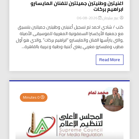
اغنيتين وطنيتين جميلتين للفنان المايسترو
ابراهيم بركات
عبير سليمان
2026-08-06
كتب / شادي احمد تم تسجيل أغنيتين وطنيتين جميلتين بتنسيق
مع جمعية الأركسترا السمفونية المغربية للموسيقى الأصيلة
,والتي يترأسها الفنان والمايسترو “ابراهيم بركات” ,والدي هو أول
مطرب ومايسترو مغربي يغني أغنية وطنية وعربية بالقاهرة...
Read More
0 Minutes