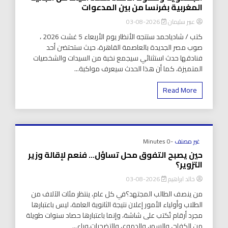
المغربية بفرنسا من بين المدعوات
عبير سليمان
2026-08-03
كتب / شادياحمد ستتجه الأنظار يوم الأربعاء 5 غشت 2026 ،
صوب مصر الجديدة بالعاصمة القاهرة، حيث ستحتضن أحد
فنادقها حدث استثنائي سيجمع نخبة من السيدات والشخصيات
المتميزة، كما أن هذا الحدث سيعرف مواكبة...
Read More
غير مصنف
-0 Minutes
حين يصبح التفوق محل تساؤل… فنعم لإقالة وزير
التزوير؟
خالد ابراهيم
2026-08-03
من ينصف الطالب المجتهد؟في كل عام، ينتظر مئات الآلاف من
الطلاب وأولياء الأمور إعلان نتيجة الثانوية العامة، ليس باعتبارها
مجرد أرقام تُكتب على شاشة، وإنما باعتبارها حصاد سنوات طويلة
من الكفاح، والسهر، والدموع، والتضحيات.وراء...