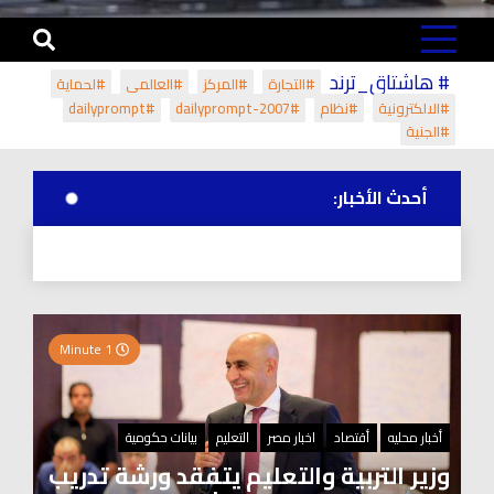
# هاشتاق_ترند
#التجارة
#المركز
#العالمي
#لحماية
#الالكترونية
#نظام
#dailyprompt-2007
#dailyprompt
#الجنية
أحدث الأخبار:
1 Minute
أخبار محليه
أقتصاد
اخبار مصر
التعليم
بيانات حكومية
وزير التربية والتعليم يتفقد ورشة تدريب