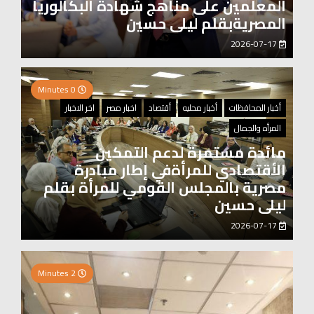
المعلمين على مناهج شهادة البكالوريا
المصريةبقلم ليلى حسين
2026-07-17
0 Minutes
أخبار المحافظات
أخبار محليه
أقتصاد
اخبار مصر
اخر الاخبار
المرأه والجمال
مائدة مستمرة لدعم التمكين
الأقتصادي للمرأةفي إطار مبادرة
مصرية بالمجلس القومي للمرأة بقلم
ليلى حسين
2026-07-17
0 Minutes