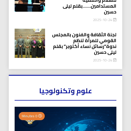
المستدامين…….بقلم ليلى
حسين
2025-10-24
لجنة الثقافة والفنون بالمجلس
القومي للمرأة تنظم
ندوة”رسائل نساء أكتوبر” بقلم
ليلى حسين
2025-10-24
علوم وتكنولوجيا
0 Minutes