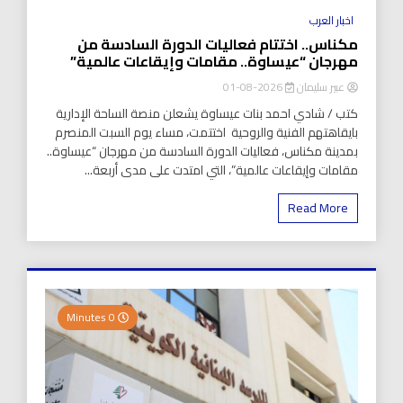
اخبار العرب
مكناس.. اختتام فعاليات الدورة السادسة من
مهرجان “عيساوة.. مقامات وإيقاعات عالمية”
عبير سليمان
2026-08-01
كتب / شادي احمد بنات عيساوة يشعلن منصة الساحة الإدارية
بايقاهتهم الفنية والروحية اختتمت، مساء يوم السبت المنصرم
بمدينة مكناس، فعاليات الدورة السادسة من مهرجان “عيساوة..
مقامات وإيقاعات عالمية”، التي امتدت على مدى أربعة...
Read More
0 Minutes