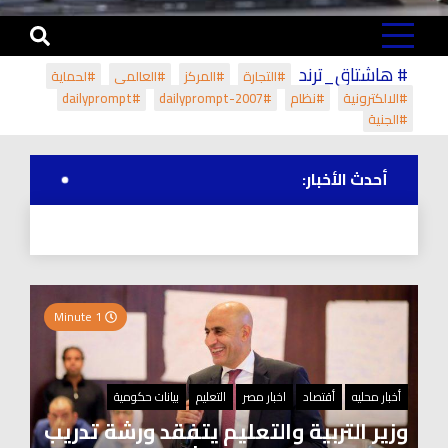
# هاشتاق_ترند
#التجارة
#المركز
#العالمي
#لحماية
#الالكترونية
#نظام
#dailyprompt-2007
#dailyprompt
#الجنية
أحدث الأخبار:
1 Minute
أخبار محليه
أقتصاد
اخبار مصر
التعليم
بيانات حكومية
وزير التربية والتعليم يتفقد ورشة تدريب