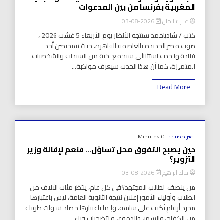
المغربية بفرنسا من بين المدعوات
عبير سليمان
2026-08-03
كتب / شادياحمد ستتجه الأنظار يوم الأربعاء 5 غشت 2026 ،
صوب مصر الجديدة بالعاصمة القاهرة، حيث ستحتضن أحد
فنادقها حدث استثنائي سيجمع نخبة من السيدات والشخصيات
المتميزة، كما أن هذا الحدث سيعرف مواكبة...
Read More
غير مصنف
-0 Minutes
حين يصبح التفوق محل تساؤل… فنعم لإقالة وزير
التزوير؟
خالد ابراهيم
2026-08-03
من ينصف الطالب المجتهد؟في كل عام، ينتظر مئات الآلاف من
الطلاب وأولياء الأمور إعلان نتيجة الثانوية العامة، ليس باعتبارها
مجرد أرقام تُكتب على شاشة، وإنما باعتبارها حصاد سنوات طويلة
من الكفاح، والسهر، والدموع، والتضحيات.وراء...