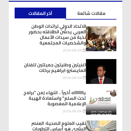
مقالات شائعة
آخر المقالات
الاتحاد الدولي لرائدات الوطن
العربي يدشّن انطلاقته بحضور
نخبة من سيدات الأعمال
والشخصيات المجتمعية
2026-08-06
اغنيتين وطنيتين جميلتين للفنان
المايسترو ابراهيم بركات
2026-08-06
يااااااااه أخيراً .. انتهاء زمن “برامج
تحت السلم” واستعادة الهيبة
الإعلامية المغصوبة
2026-08-04
نقيب العلوم الصحية: العنصر
البشري هو أساس التطورات