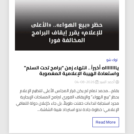
توك شو
يااااااااه أخيراً .. انتهاء زمن “برامج تحت السلم”
واستعادة الهيبة الإعلامية المغصوبة
أحمد السيد
2026-08-04
بقلم…محمد تمام لم يكن قرار المجلس الأعلى لتنظيم الإعلام
بحظر “بيع الهواء” والإيقاف الفوري لبرامج المساحات الإيجارية
مجرد استجابة لنداءات خفتت طويلاً، بل جاء كإعلان دولة للتعافي
الإعلامي؛ خطوة جادة نحو استرداد هيبة الشاشة...
Read More