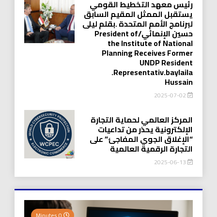
رئيس معهد التخطيط القومي
يستقبل الممثل المقيم السابق
لبرنامج الأمم المتحدة .بقلم ليلى
حسين الإنمائي/President of
the Institute of National
Planning Receives Former
UNDP Resident
.Representativ.baylaila
Hussain
2025-07-02
المركز العالمي لحماية التجارة
الإلكترونية يحذر من تداعيات
“الإغلاق الجوي المفاجئ” على
التجارة الرقمية العالمية
2025-06-13
0 Minutes