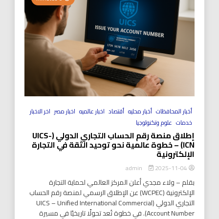
أخبار المحافظات
أخبار محليه
أقتصاد
اخبار عالميه
اخبار مصر
اخر الاخبار
خدمات
علوم وتكنولوجيا
إطلاق منصة رقم الحساب التجاري الدولي (UICS-
ICN) – خطوة عالمية نحو توحيد الثقة في التجارة
الإلكترونية
2025-11-04
admin
بقلم – ولاء مجدي أعلن المركز العالمي لحماية التجارة
الإلكترونية (WCPEC) عن الإطلاق الرسمي لمنصة رقم الحساب
التجاري الدولي (UICS – Unified International Commercial
Account Number). في خطوة تُعد تحولًا تاريخيًا في مسيرة