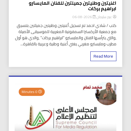
اغنيتين وطنيتين جميلتين للفنان المايسترو
ابراهيم بركات
عبير سليمان
2026-08-06
كتب / شادي احمد تم تسجيل أغنيتين وطنيتين جميلتين بتنسيق
مع جمعية الأركسترا السمفونية المغربية للموسيقى الأصيلة
,والتي يترأسها الفنان والمايسترو “ابراهيم بركات” ,والدي هو أول
مطرب ومايسترو مغربي يغني أغنية وطنية وعربية بالقاهرة...
Read More
0 Minutes