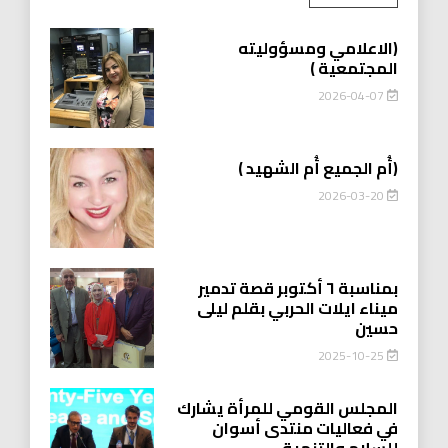
(الاعلامي ومسؤوليته
المجتمعية )
2026-04-07
(أُم الجميع أُم الشهيد )
2026-03-20
بمناسبة ٦ أكتوبر قصة تدمير
ميناء ايلات الحربي بقلم ليلى
حسين
2025-10-25
المجلس القومي للمرأة يشارك
في فعاليات منتدى أسوان
للسلام والتنمية