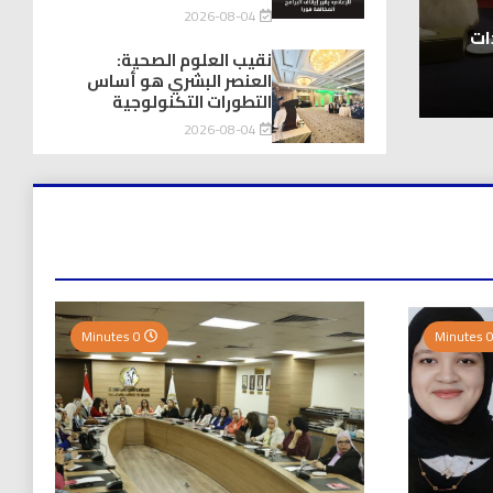
توك شو
2026-08-04
يااااااااه أخيراً .. انتهاء زمن “برامج تحت السلم” 
م بركات
المغصوبة
نقيب العلوم الصحية:
العنصر البشري هو أساس
2026-08-04
التطورات التكنولوجية
2026-08-04
0 Minutes