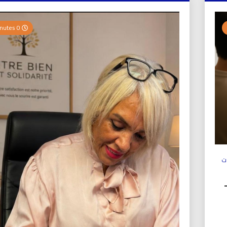
0 Minutes
ت
ولي (UICS-ICN) –