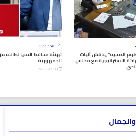
أخبار المحافظات
وم الصحية” يناقش آليات
تهنئة محافظ المنيا لطالبة من
اكة الاستراتيجية مع مجلس
الجمهورية
كندي
2026-07-30
والجمال