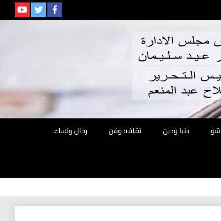
م
شو
دنيا ودين
ثقافه وفن
رجال ونساء