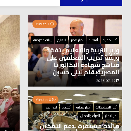
العر
1 Minute
2 Minutes
أخبار محليه
أقتصاد
اخبار مصر
التعليم
بيانات حكومية
وزير التربية والتعليم يتفقد
ورشة تدريب المعلمين على
مناهج شهادة البكالوريا
المصريةبقلم ليلى حسين
2026-07-17
0 Minutes
أخبار المحافظات
أخبار محليه
أقتصاد
اخبار مصر
اخر الاخبار
المرأه والجمال
مائدة مستمرة لدعم التمكين