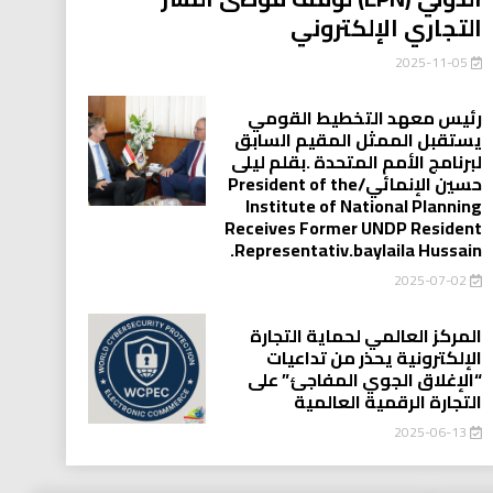
التجاري الإلكتروني
2025-11-05
رئيس معهد التخطيط القومي
يستقبل الممثل المقيم السابق
لبرنامج الأمم المتحدة .بقلم ليلى
حسين الإنمائي/President of the
Institute of National Planning
Receives Former UNDP Resident
.Representativ.baylaila Hussain
2025-07-02
المركز العالمي لحماية التجارة
الإلكترونية يحذر من تداعيات
“الإغلاق الجوي المفاجئ” على
التجارة الرقمية العالمية
2025-06-13