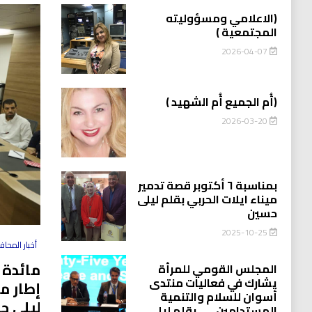
(الاعلامي ومسؤوليته
المجتمعية )
2026-04-07
(أُم الجميع أُم الشهيد )
2026-03-20
بمناسبة ٦ أكتوبر قصة تدمير
ميناء ايلات الحربي بقلم ليلى
حسين
2025-10-25
أخبار المحا
مائدة 
المجلس القومي للمرأة
يشارك في فعاليات منتدى
إطار م
أسوان للسلام والتنمية
ليلى ح
المستدامين…….بقلم ليلى