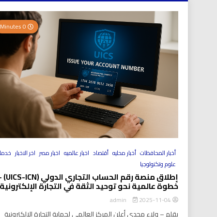
0 Minutes
أخبار المحافظات
أخبار محليه
أقتصاد
اخبار عالميه
اخبار مصر
اخر الاخبار
خدما
علوم وتكنولوجيا
إطلاق منصة رقم الحساب التجاري الد
خطوة عالمية نحو توحيد الثقة في التجارة الإلكترونية
2025-11-04
admin
بقلم – ولاء مجدي أعلن المركز العالمي لحماية التجارة الإلكترونية