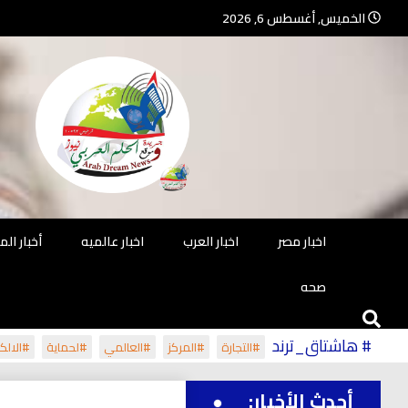
Ski
الخميس, أغسطس 6, 2026
t
conten
جريدة مستقلة – صحافة تضيئ لك الو
جريد
اخبار مصر
اخبار العرب
اخبار عالميه
أخبار ال
صحه
# هاشتاق_ترند
#التجارة
#المركز
#العالمي
#لحماية
#الالكت
أحدث الأخبار: