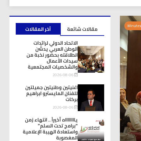
مقالات شائعة
آخر المقالات
الاتحاد الدولي لرائدات
الوطن العربي يدشّن
انطلاقته بحضور نخبة من
سيدات الأعمال
والشخصيات المجتمعية
2026-08-06
اغنيتين وطنيتين جميلتين
للفنان المايسترو ابراهيم
بركات
2026-08-06
يااااااااه أخيراً .. انتهاء زمن
“برامج تحت السلم”
واستعادة الهيبة الإعلامية
المغصوبة