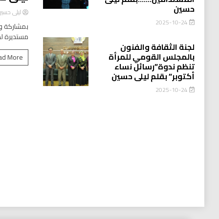
حسين
ليلى حسي
2025-10-24
بمشاركة وا
مستديرة لد
لجنة الثقافة والفنون
بالمجلس القومي للمرأة
ad More
تنظم ندوة”رسائل نساء
أكتوبر” بقلم ليلى حسين
2025-10-24