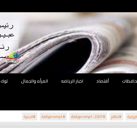
اقع
ة الحل
محافظات
أقتصاد
اخبار الرياضه
المرأه والجمال
توك 
رونية
#نظام
#dailyprompt-2007
#dailyprompt
#الجنية