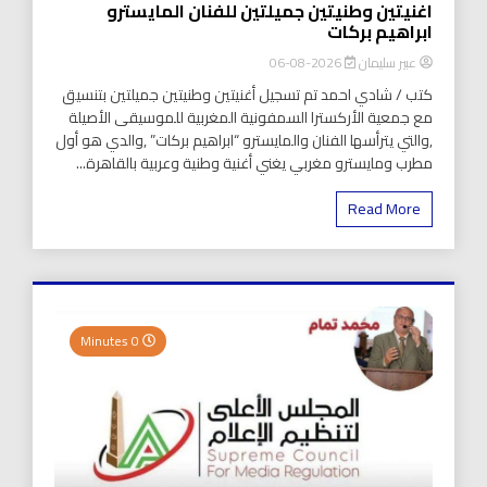
اغنيتين وطنيتين جميلتين للفنان المايسترو
ابراهيم بركات
عبير سليمان
2026-08-06
كتب / شادي احمد تم تسجيل أغنيتين وطنيتين جميلتين بتنسيق
مع جمعية الأركسترا السمفونية المغربية للموسيقى الأصيلة
,والتي يترأسها الفنان والمايسترو “ابراهيم بركات” ,والدي هو أول
مطرب ومايسترو مغربي يغني أغنية وطنية وعربية بالقاهرة...
Read More
0 Minutes