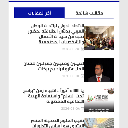
مقالات شائعة
آخر المقالات
الاتحاد الدولي لرائدات الوطن
العربي يدشّن انطلاقته بحضور
نخبة من سيدات الأعمال
والشخصيات المجتمعية
2026-08-06
اغنيتين وطنيتين جميلتين للفنان
المايسترو ابراهيم بركات
2026-08-06
يااااااااه أخيراً .. انتهاء زمن “برامج
تحت السلم” واستعادة الهيبة
الإعلامية المغصوبة
2026-08-04
نقيب العلوم الصحية: العنصر
البشري هو أساس التطورات