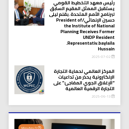
رئيس معهد التخطيط القومي
يستقبل الممثل المقيم السابق
لبرنامج الأمم المتحدة .بقلم ليلى
حسين الإنمائي/President of
the Institute of National
Planning Receives Former
UNDP Resident
.Representativ.baylaila
Hussain
2025-07-02
المركز العالمي لحماية التجارة
الإلكترونية يحذر من تداعيات
“الإغلاق الجوي المفاجئ” على
التجارة الرقمية العالمية
2025-06-13
0 Minutes