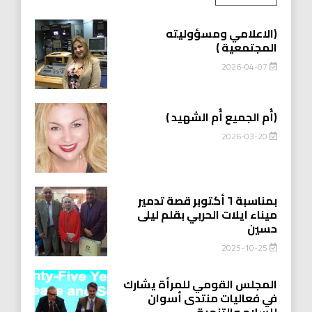
(الاعلامي ومسؤوليته
المجتمعية )
2026-04-07
(أُم الجميع أُم الشهيد )
2026-03-20
بمناسبة ٦ أكتوبر قصة تدمير
ميناء ايلات الحربي بقلم ليلى
حسين
2025-10-25
المجلس القومي للمرأة يشارك
في فعاليات منتدى أسوان
للسلام والتنمية