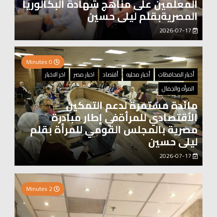
المعلمين على مناهج شهادة البكالوريا
المصريةبقلم ليلى حسين
2026-07-17
0 Minutes
أخبار المحافظات
أخبار محليه
أقتصاد
اخبار مصر
اخر الاخبار
المرأه والجمال
مائدة مستمرة لدعم التمكين
الأقتصادي للمرأةفي إطار مبادرة
مصرية بالمجلس القومي للمرأة بقلم
ليلى حسين
2026-07-17
0 Minutes