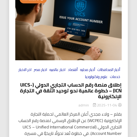
أخبار المحافظات
أخبار محليه
أقتصاد
اخبار عالميه
اخبار مصر
اخر الاخبار
خدمات
علوم وتكنولوجيا
إطلاق منصة رقم الحساب التجاري الدولي (UICS-
ICN) – خطوة عالمية نحو توحيد الثقة في التجارة
الإلكترونية
2025-11-04
admin
بقلم – ولاء مجدي أعلن المركز العالمي لحماية التجارة
الإلكترونية (WCPEC) عن الإطلاق الرسمي لمنصة رقم الحساب
التجاري الدولي (UICS – Unified International Commercial
Account Number). في خطوة تُعد تحولًا تاريخيًا في مسيرة