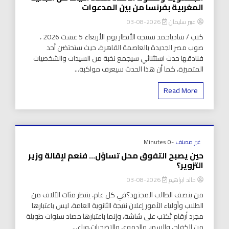
المغربية بفرنسا من بين المدعوات
عبير سليمان
2026-08-03
كتب / شادياحمد ستتجه الأنظار يوم الأربعاء 5 غشت 2026 ،
صوب مصر الجديدة بالعاصمة القاهرة، حيث ستحتضن أحد
فنادقها حدث استثنائي سيجمع نخبة من السيدات والشخصيات
المتميزة، كما أن هذا الحدث سيعرف مواكبة...
Read More
غير مصنف
-0 Minutes
حين يصبح التفوق محل تساؤل… فنعم لإقالة وزير
التزوير؟
خالد ابراهيم
2026-08-03
من ينصف الطالب المجتهد؟في كل عام، ينتظر مئات الآلاف من
الطلاب وأولياء الأمور إعلان نتيجة الثانوية العامة، ليس باعتبارها
مجرد أرقام تُكتب على شاشة، وإنما باعتبارها حصاد سنوات طويلة
من الكفاح، والسهر، والدموع، والتضحيات.وراء...