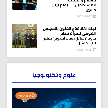
المستدامين…….بقلم ليلى
حسين
2025-10-24
لجنة الثقافة والفنون بالمجلس
القومي للمرأة تنظم
ندوة”رسائل نساء أكتوبر” بقلم
ليلى حسين
2025-10-24
علوم وتكنولوجيا
0 Minutes