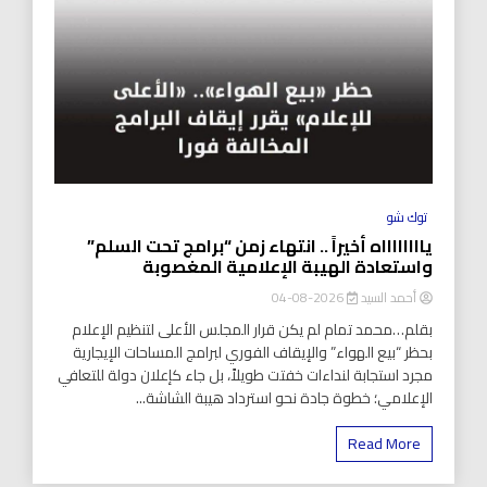
توك شو
يااااااااه أخيراً .. انتهاء زمن “برامج تحت السلم”
واستعادة الهيبة الإعلامية المغصوبة
أحمد السيد
2026-08-04
بقلم…محمد تمام لم يكن قرار المجلس الأعلى لتنظيم الإعلام
بحظر “بيع الهواء” والإيقاف الفوري لبرامج المساحات الإيجارية
مجرد استجابة لنداءات خفتت طويلاً، بل جاء كإعلان دولة للتعافي
الإعلامي؛ خطوة جادة نحو استرداد هيبة الشاشة...
Read More