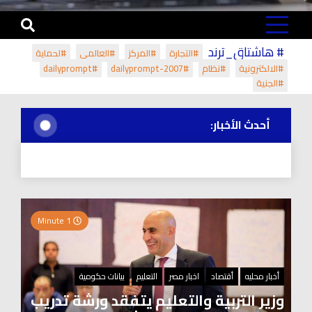
# هاشتاق_ترند
#التجارة
#المركز
#العالمي
#لحماية
#الالكترونية
#نظام
#dailyprompt-2007
#dailyprompt
#الجنية
أحدث الأخبار:
1 Minute
أخبار محليه
أقتصاد
اخبار مصر
التعليم
بيانات حكومية
وزير التربية والتعليم يتفقد ورشة تدريب