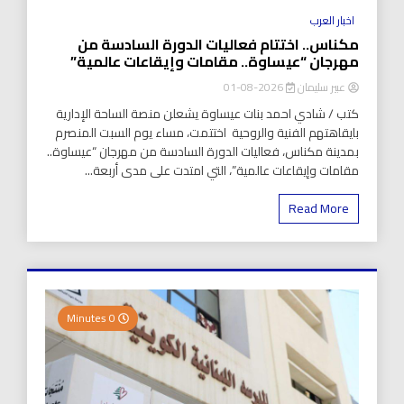
اخبار العرب
مكناس.. اختتام فعاليات الدورة السادسة من
مهرجان “عيساوة.. مقامات وإيقاعات عالمية”
عبير سليمان
2026-08-01
كتب / شادي احمد بنات عيساوة يشعلن منصة الساحة الإدارية
بايقاهتهم الفنية والروحية اختتمت، مساء يوم السبت المنصرم
بمدينة مكناس، فعاليات الدورة السادسة من مهرجان “عيساوة..
مقامات وإيقاعات عالمية”، التي امتدت على مدى أربعة...
Read More
0 Minutes