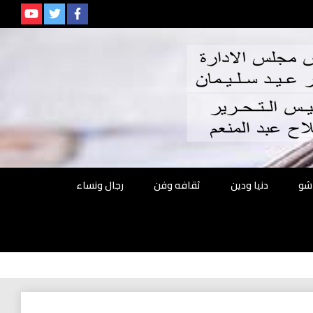
م
شو
دنيا ودين
ثقافه وفن
رجال ونساء