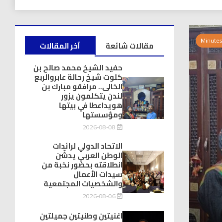
مقالات شائعة
آخر المقالات
حفيد الشيخ محمد صالح بن
كلوت شيخ رحالة عابروالربع
الخالى.. مرافقو مبارك بن
لندن يتكلمون يزور
هويداعطا في بيتها
ومؤسستها
2026-08-08
الاتحاد الدولي لرائدات
الوطن العربي يدشّن
انطلاقته بحضور نخبة من
سيدات الأعمال
والشخصيات المجتمعية
2026-08-06
اغنيتين وطنيتين جميلتين