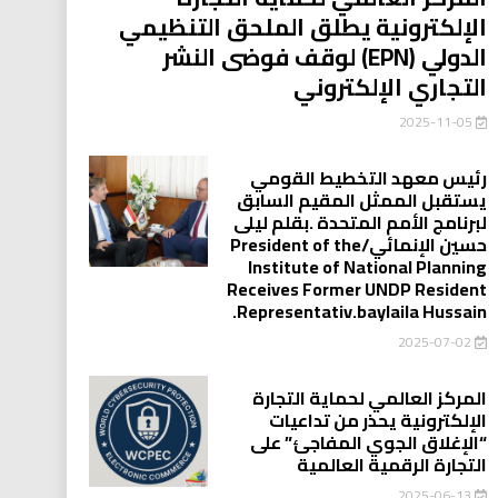
الإلكترونية يطلق الملحق التنظيمي
الدولي (EPN) لوقف فوضى النشر
التجاري الإلكتروني
2025-11-05
رئيس معهد التخطيط القومي
يستقبل الممثل المقيم السابق
لبرنامج الأمم المتحدة .بقلم ليلى
حسين الإنمائي/President of the
Institute of National Planning
Receives Former UNDP Resident
.Representativ.baylaila Hussain
2025-07-02
المركز العالمي لحماية التجارة
الإلكترونية يحذر من تداعيات
“الإغلاق الجوي المفاجئ” على
التجارة الرقمية العالمية
2025-06-13