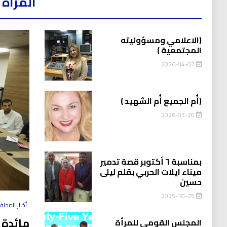
المرأه 
(الاعلامي ومسؤوليته
المجتمعية )
2026-04-07
(أُم الجميع أُم الشهيد )
2026-03-20
بمناسبة ٦ أكتوبر قصة تدمير
ميناء ايلات الحربي بقلم ليلى
حسين
2025-10-25
أخبار المحا
مائدة 
المجلس القومي للمرأة