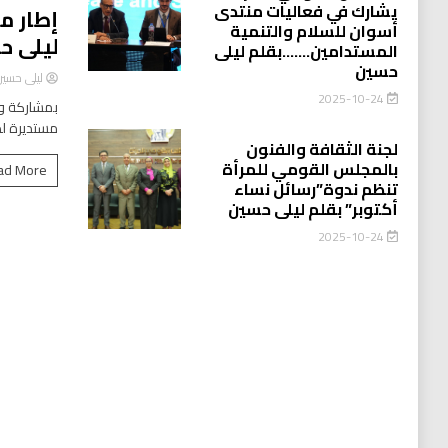
يشارك في فعاليات منتدى
إطار م
أسوان للسلام والتنمية
ليلى ح
المستدامين…….بقلم ليلى
حسين
ليلى حسي
2025-10-24
بمشاركة وا
مستديرة لد
لجنة الثقافة والفنون
بالمجلس القومي للمرأة
ad More
تنظم ندوة”رسائل نساء
أكتوبر” بقلم ليلى حسين
2025-10-24