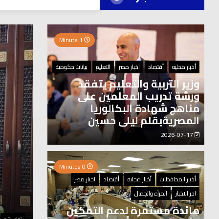
العر
1 Minute
0 Minutes
أخبار محليه
أقتصاد
اخبار مصر
التعليم
بيانات حكومية
وزير التربية والتعليم يتفقد
ورشة تدريب المعلمين على
مناهج شهادة البكالوريا
المصريةبقلم ليلى حسين
2026-07-17
0 Minutes
أخبار المحافظات
أخبار محليه
أقتصاد
اخبار مصر
اخر الاخبار
المرأه والجمال
مائدة مستمرة لدعم التمكين