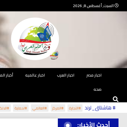
Ski
السبت, أغسطس 8, 2026
t
conten
جريدة مستقلة – صحافة تضيئ لك الو
جريد
اخبار مصر
اخبار العرب
اخبار عالميه
أخبار ال
صحه
# هاشتاق_ترند
#التجارة
#المركز
#العالمي
#لحماية
#الالكت
أحدث الأخبار: