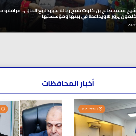
شيخ محمد صالح بن كلوت شيخ رحالة عابروالربع الخالى.. مرافقو مب
كلمون يزور هويداعطا في بيتها ومؤسستها
أخبار المحافظات
0 Minutes
0 Minutes