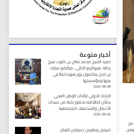
أخبار منوعة
حفيد الشيخ محمد صالح بن كلوت شيخ
رحالة عابروالربع الخالى.. مرافقو مبارك
بن لندن يتكلمون يزور هويداعطا في
بيتها ومؤسستها
2026-08-08
الاتحاد الدولي لرائدات الوطن العربي
يدشّن انطلاقته بحضور نخبة من سيدات
الأعمال والشخصيات المجتمعية
2026-08-06
برز
 ومن
اغنيتين وطنيتين جميلتين للفنان