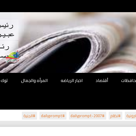
اقع
ة الحل
محافظات
أقتصاد
اخبار الرياضه
المرأه والجمال
توك 
رونية
#نظام
#dailyprompt-2007
#dailyprompt
#الجنية