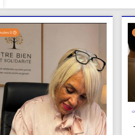
0 Minutes
ت
ولي (UICS-ICN) –