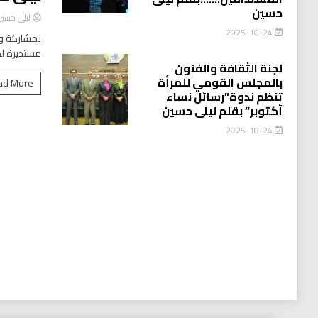
حسين
ليلى حسي
2025-10-24
بمشاركة وا
مستديرة لد
لجنة الثقافة والفنون
بالمجلس القومي للمرأة
ad More
تنظم ندوة”رسائل نساء
أكتوبر” بقلم ليلى حسين
2025-10-24