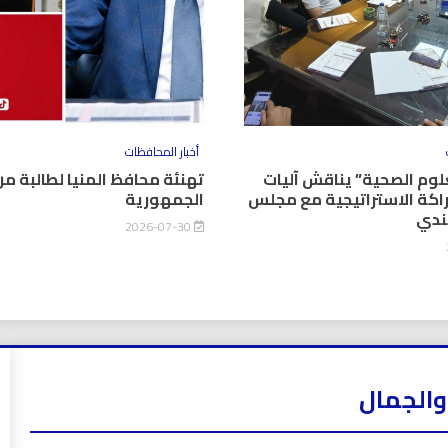
أخبار المحافظات
وم الصحية” يناقش آليات
تهنئة محافظ المنيا لطالبة من
اكة الاستراتيجية مع مجلس
الجمهورية
كندي
2026-07-30
والجمال