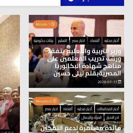
العر
1 Minute
0 Minutes
أخبار محليه
أقتصاد
اخبار مصر
التعليم
بيانات حكومية
وزير التربية والتعليم يتفقد
ورشة تدريب المعلمين على
مناهج شهادة البكالوريا
المصريةبقلم ليلى حسين
2026-07-17
0 Minutes
أخبار المحافظات
أخبار محليه
أقتصاد
اخبار مصر
اخر الاخبار
المرأه والجمال
مائدة مستمرة لدعم التمكين