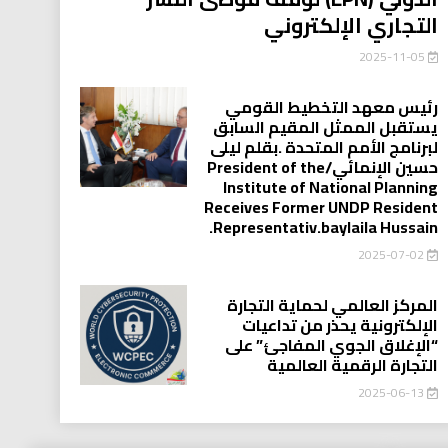
التجاري الإلكتروني
2025-11-05
رئيس معهد التخطيط القومي
يستقبل الممثل المقيم السابق
لبرنامج الأمم المتحدة .بقلم ليلى
حسين الإنمائي/President of the
Institute of National Planning
Receives Former UNDP Resident
.Representativ.baylaila Hussain
2025-07-02
المركز العالمي لحماية التجارة
الإلكترونية يحذر من تداعيات
“الإغلاق الجوي المفاجئ” على
التجارة الرقمية العالمية
2025-06-13