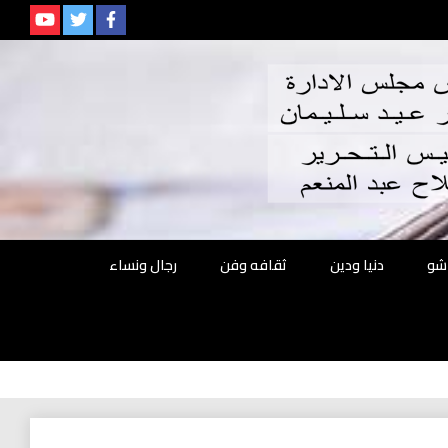
م
شو
دنيا ودين
ثقافه وفن
رجال ونساء