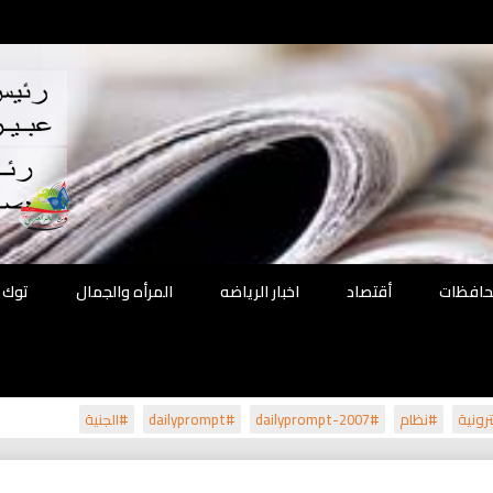
اقع
ة الحل
محافظات
أقتصاد
اخبار الرياضه
المرأه والجمال
توك 
رونية
#نظام
#dailyprompt-2007
#dailyprompt
#الجنية