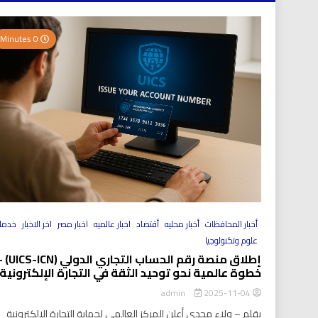
0 Minutes
أخبار المحافظات
أخبار محليه
أقتصاد
اخبار عالميه
اخبار مصر
اخر الاخبار
خدما
علوم وتكنولوجيا
إطلاق منصة رقم الحساب التجاري الد
خطوة عالمية نحو توحيد الثقة في التجارة الإلكترونية
2025-11-04
admin
بقلم – ولاء مجدي أعلن المركز العالمي لحماية التجارة الإلكترونية