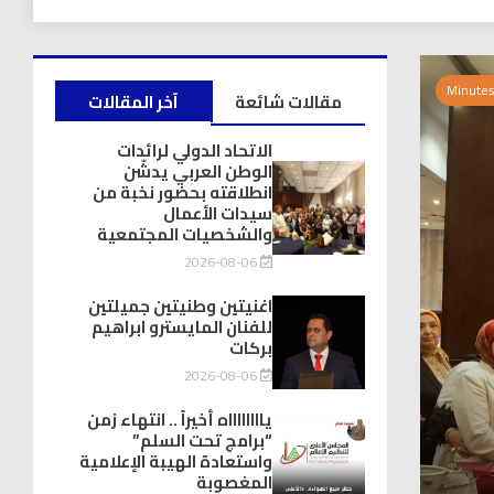
مقالات شائعة
آخر المقالات
الاتحاد الدولي لرائدات
الوطن العربي يدشّن
انطلاقته بحضور نخبة من
سيدات الأعمال
والشخصيات المجتمعية
2026-08-06
اغنيتين وطنيتين جميلتين
للفنان المايسترو ابراهيم
بركات
2026-08-06
يااااااااه أخيراً .. انتهاء زمن
“برامج تحت السلم”
واستعادة الهيبة الإعلامية
المغصوبة