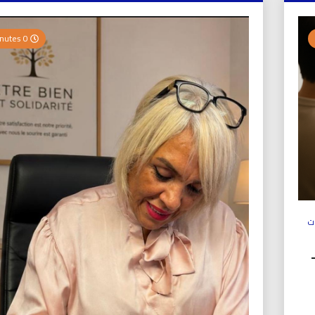
0 Minutes
ت
ولي (UICS-ICN) –