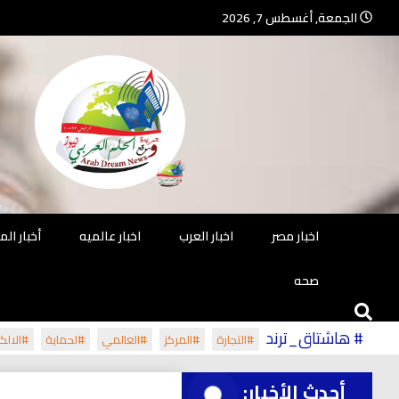
Ski
الجمعة, أغسطس 7, 2026
t
conten
جريدة مستقلة – صحافة تضيئ لك الو
جريد
اخبار مصر
اخبار العرب
اخبار عالميه
أخبار ال
صحه
# هاشتاق_ترند
#التجارة
#المركز
#العالمي
#لحماية
#الالكت
أحدث الأخبار: