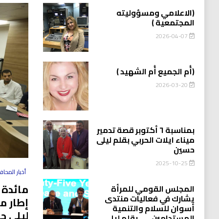
(الاعلامي ومسؤوليته
المجتمعية )
2026-04-07
(أُم الجميع أُم الشهيد )
2026-03-20
بمناسبة ٦ أكتوبر قصة تدمير
ميناء ايلات الحربي بقلم ليلى
حسين
2025-10-25
أخبار المحا
مائدة 
المجلس القومي للمرأة
يشارك في فعاليات منتدى
إطار م
أسوان للسلام والتنمية
ليلى ح
المستدامين…….بقلم ليلى