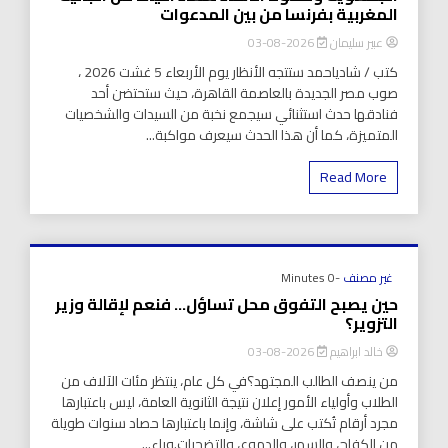
المغربية بفرنسا من بين المدعوات
عبير سليمان
2026-08-03
كتب / شادياحمد ستتجه الأنظار يوم الأربعاء 5 غشت 2026 ،
صوب مصر الجديدة بالعاصمة القاهرة، حيث ستحتضن أحد
فنادقها حدث استثنائي سيجمع نخبة من السيدات والشخصيات
المتميزة، كما أن هذا الحدث سيعرف مواكبة...
Read More
غير مصنف
-0 Minutes
حين يصبح التفوق محل تساؤل… فنعم لإقالة وزير
التزوير؟
خالد ابراهيم
2026-08-03
من ينصف الطالب المجتهد؟في كل عام، ينتظر مئات الآلاف من
الطلاب وأولياء الأمور إعلان نتيجة الثانوية العامة، ليس باعتبارها
مجرد أرقام تُكتب على شاشة، وإنما باعتبارها حصاد سنوات طويلة
من الكفاح، والسهر، والدموع، والتضحيات.وراء...