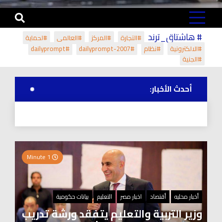
# هاشتاق_ترند
#التجارة
#المركز
#العالمي
#لحماية
#الالكترونية
#نظام
#dailyprompt-2007
#dailyprompt
#الجنية
أحدث الأخبار:
1 Minute
أخبار محليه
أقتصاد
اخبار مصر
التعليم
بيانات حكومية
وزير التربية والتعليم يتفقد ورشة تدريب