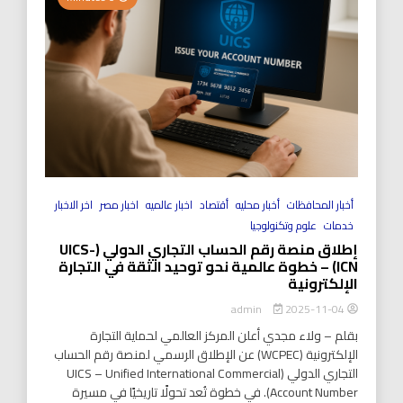
أخبار المحافظات
أخبار محليه
أقتصاد
اخبار عالميه
اخبار مصر
اخر الاخبار
خدمات
علوم وتكنولوجيا
إطلاق منصة رقم الحساب التجاري الدولي (UICS-
ICN) – خطوة عالمية نحو توحيد الثقة في التجارة
الإلكترونية
2025-11-04
admin
بقلم – ولاء مجدي أعلن المركز العالمي لحماية التجارة
الإلكترونية (WCPEC) عن الإطلاق الرسمي لمنصة رقم الحساب
التجاري الدولي (UICS – Unified International Commercial
Account Number). في خطوة تُعد تحولًا تاريخيًا في مسيرة