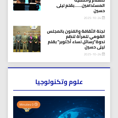
المستدامين…….بقلم ليلى
حسين
2025-10-24
لجنة الثقافة والفنون بالمجلس
القومي للمرأة تنظم
ندوة”رسائل نساء أكتوبر” بقلم
ليلى حسين
2025-10-24
علوم وتكنولوجيا
0 Minutes