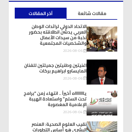
مقالات شائعة
آخر المقالات
الاتحاد الدولي لرائدات الوطن
العربي يدشّن انطلاقته بحضور
نخبة من سيدات الأعمال
والشخصيات المجتمعية
2026-08-06
اغنيتين وطنيتين جميلتين للفنان
المايسترو ابراهيم بركات
2026-08-06
يااااااااه أخيراً .. انتهاء زمن “برامج
تحت السلم” واستعادة الهيبة
الإعلامية المغصوبة
2026-08-04
نقيب العلوم الصحية: العنصر
البشري هو أساس التطورات