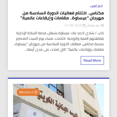
اخبار العرب
مكناس.. اختتام فعاليات الدورة السادسة من
مهرجان “عيساوة.. مقامات وإيقاعات عالمية”
عبير سليمان
2026-08-01
كتب / شادي احمد بنات عيساوة يشعلن منصة الساحة الإدارية
بايقاهتهم الفنية والروحية اختتمت، مساء يوم السبت المنصرم
بمدينة مكناس، فعاليات الدورة السادسة من مهرجان “عيساوة..
مقامات وإيقاعات عالمية”، التي امتدت على مدى أربعة...
Read More
0 Minutes