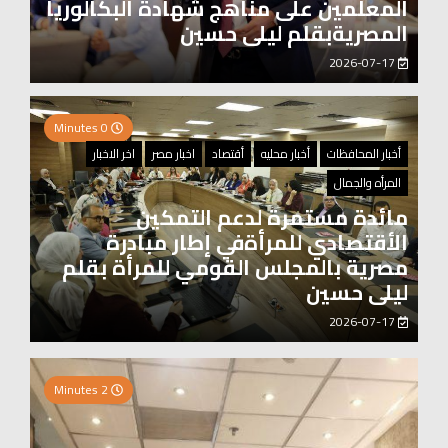
المعلمين على مناهج شهادة البكالوريا
المصريةبقلم ليلى حسين
2026-07-17
0 Minutes
أخبار المحافظات
أخبار محليه
أقتصاد
اخبار مصر
اخر الاخبار
المرأه والجمال
مائدة مستمرة لدعم التمكين
الأقتصادي للمرأةفي إطار مبادرة
مصرية بالمجلس القومي للمرأة بقلم
ليلى حسين
2026-07-17
0 Minutes