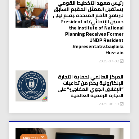
رئيس معهد التخطيط القومي
يستقبل الممثل المقيم السابق
لبرنامج الأمم المتحدة .بقلم ليلى
حسين الإنمائي/President of
the Institute of National
Planning Receives Former
UNDP Resident
.Representativ.baylaila
Hussain
2025-07-02
المركز العالمي لحماية التجارة
الإلكترونية يحذر من تداعيات
“الإغلاق الجوي المفاجئ” على
التجارة الرقمية العالمية
2025-06-13
0 Minutes