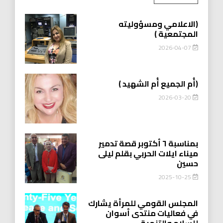
(الاعلامي ومسؤوليته
المجتمعية )
2026-04-07
(أُم الجميع أُم الشهيد )
2026-03-20
بمناسبة ٦ أكتوبر قصة تدمير
ميناء ايلات الحربي بقلم ليلى
حسين
2025-10-25
المجلس القومي للمرأة يشارك
في فعاليات منتدى أسوان
للسلام والتنمية