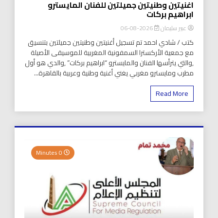
اغنيتين وطنيتين جميلتين للفنان المايسترو
ابراهيم بركات
عبير سليمان
2026-08-06
كتب / شادي احمد تم تسجيل أغنيتين وطنيتين جميلتين بتنسيق
مع جمعية الأركسترا السمفونية المغربية للموسيقى الأصيلة
,والتي يترأسها الفنان والمايسترو “ابراهيم بركات” ,والدي هو أول
مطرب ومايسترو مغربي يغني أغنية وطنية وعربية بالقاهرة...
Read More
0 Minutes