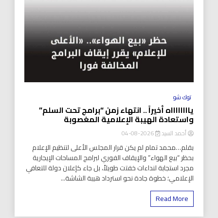
توك شو
يااااااااه أخيراً .. انتهاء زمن “برامج تحت السلم”
واستعادة الهيبة الإعلامية المغصوبة
أحمد السيد
2026-08-04
بقلم…محمد تمام لم يكن قرار المجلس الأعلى لتنظيم الإعلام
بحظر “بيع الهواء” والإيقاف الفوري لبرامج المساحات الإيجارية
مجرد استجابة لنداءات خفتت طويلاً، بل جاء كإعلان دولة للتعافي
الإعلامي؛ خطوة جادة نحو استرداد هيبة الشاشة...
Read More