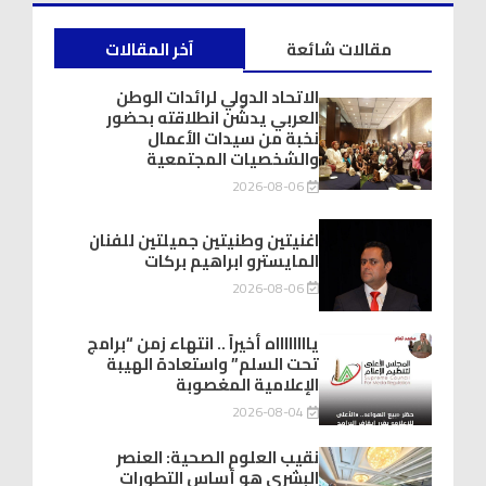
مقالات شائعة
آخر المقالات
الاتحاد الدولي لرائدات الوطن
العربي يدشّن انطلاقته بحضور
نخبة من سيدات الأعمال
والشخصيات المجتمعية
2026-08-06
اغنيتين وطنيتين جميلتين للفنان
المايسترو ابراهيم بركات
2026-08-06
يااااااااه أخيراً .. انتهاء زمن “برامج
تحت السلم” واستعادة الهيبة
الإعلامية المغصوبة
2026-08-04
نقيب العلوم الصحية: العنصر
البشري هو أساس التطورات