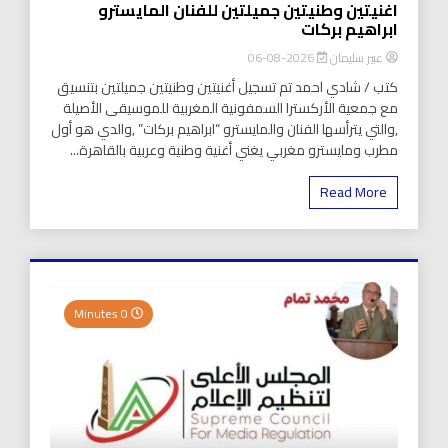
اغنيتين وطنيتين جميلتين للفنان المايسترو
ابراهيم بركات
عبير سليمان
2026-08-06
كتب / شادي احمد تم تسجيل أغنيتين وطنيتين جميلتين بتنسيق
مع جمعية الأركسترا السمفونية المغربية للموسيقى الأصيلة
,والتي يترأسها الفنان والمايسترو “ابراهيم بركات” ,والدي هو أول
مطرب ومايسترو مغربي يغني أغنية وطنية وعربية بالقاهرة...
Read More
0 Minutes