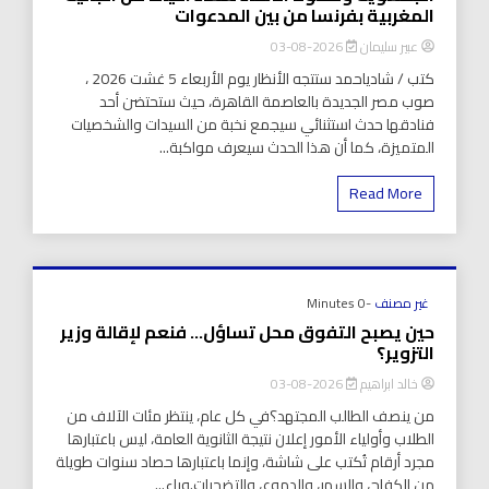
المغربية بفرنسا من بين المدعوات
عبير سليمان
2026-08-03
كتب / شادياحمد ستتجه الأنظار يوم الأربعاء 5 غشت 2026 ،
صوب مصر الجديدة بالعاصمة القاهرة، حيث ستحتضن أحد
فنادقها حدث استثنائي سيجمع نخبة من السيدات والشخصيات
المتميزة، كما أن هذا الحدث سيعرف مواكبة...
Read More
غير مصنف
-0 Minutes
حين يصبح التفوق محل تساؤل… فنعم لإقالة وزير
التزوير؟
خالد ابراهيم
2026-08-03
من ينصف الطالب المجتهد؟في كل عام، ينتظر مئات الآلاف من
الطلاب وأولياء الأمور إعلان نتيجة الثانوية العامة، ليس باعتبارها
مجرد أرقام تُكتب على شاشة، وإنما باعتبارها حصاد سنوات طويلة
من الكفاح، والسهر، والدموع، والتضحيات.وراء...