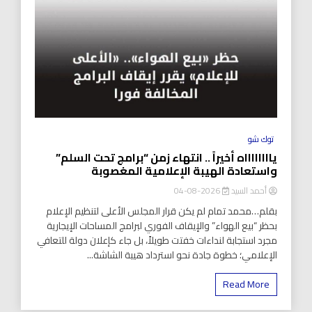
توك شو
يااااااااه أخيراً .. انتهاء زمن “برامج تحت السلم”
واستعادة الهيبة الإعلامية المغصوبة
أحمد السيد
2026-08-04
بقلم…محمد تمام لم يكن قرار المجلس الأعلى لتنظيم الإعلام
بحظر “بيع الهواء” والإيقاف الفوري لبرامج المساحات الإيجارية
مجرد استجابة لنداءات خفتت طويلاً، بل جاء كإعلان دولة للتعافي
الإعلامي؛ خطوة جادة نحو استرداد هيبة الشاشة...
Read More