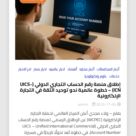
أخبار المحافظات
أخبار محليه
أقتصاد
اخبار عالميه
اخبار مصر
اخر الاخبار
خدمات
علوم وتكنولوجيا
إطلاق منصة رقم الحساب التجاري الدولي (UICS-
ICN) – خطوة عالمية نحو توحيد الثقة في التجارة
الإلكترونية
2025-11-04
admin
بقلم – ولاء مجدي أعلن المركز العالمي لحماية التجارة
الإلكترونية (WCPEC) عن الإطلاق الرسمي لمنصة رقم الحساب
التجاري الدولي (UICS – Unified International Commercial
Account Number). في خطوة تُعد تحولًا تاريخيًا في مسيرة