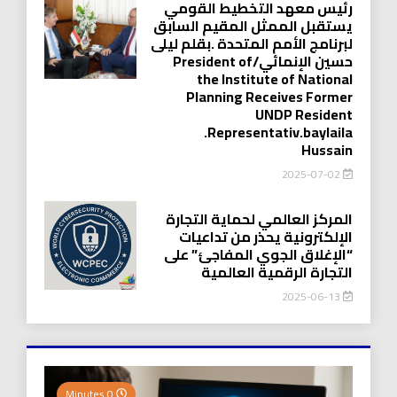
رئيس معهد التخطيط القومي
يستقبل الممثل المقيم السابق
لبرنامج الأمم المتحدة .بقلم ليلى
حسين الإنمائي/President of
the Institute of National
Planning Receives Former
UNDP Resident
.Representativ.baylaila
Hussain
2025-07-02
المركز العالمي لحماية التجارة
الإلكترونية يحذر من تداعيات
“الإغلاق الجوي المفاجئ” على
التجارة الرقمية العالمية
2025-06-13
0 Minutes