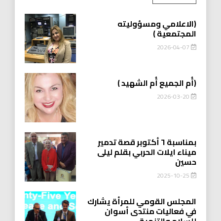
(الاعلامي ومسؤوليته
المجتمعية )
2026-04-07
(أُم الجميع أُم الشهيد )
2026-03-20
بمناسبة ٦ أكتوبر قصة تدمير
ميناء ايلات الحربي بقلم ليلى
حسين
2025-10-25
المجلس القومي للمرأة يشارك
في فعاليات منتدى أسوان
للسلام والتنمية