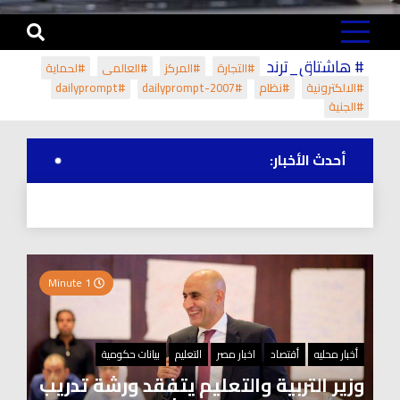
# هاشتاق_ترند
#التجارة
#المركز
#العالمي
#لحماية
#الالكترونية
#نظام
#dailyprompt-2007
#dailyprompt
#الجنية
أحدث الأخبار:
1 Minute
أخبار محليه
أقتصاد
اخبار مصر
التعليم
بيانات حكومية
وزير التربية والتعليم يتفقد ورشة تدريب