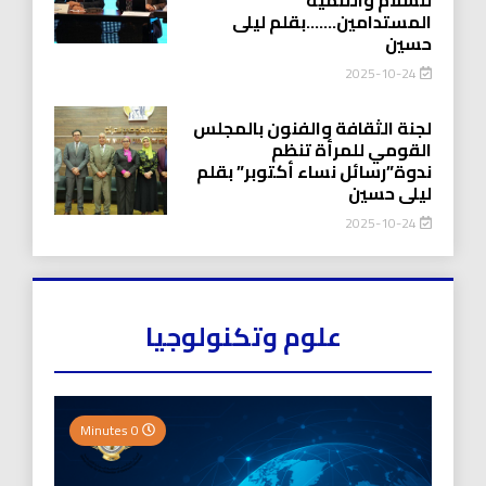
المستدامين…….بقلم ليلى
حسين
2025-10-24
لجنة الثقافة والفنون بالمجلس
القومي للمرأة تنظم
ندوة”رسائل نساء أكتوبر” بقلم
ليلى حسين
2025-10-24
علوم وتكنولوجيا
0 Minutes