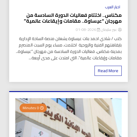
اخبار العرب
مكناس.. اختتام فعاليات الدورة السادسة من
مهرجان “عيساوة.. مقامات وإيقاعات عالمية”
عبير سليمان
2026-08-01
كتب / شادي احمد بنات عيساوة يشعلن منصة الساحة الإدارية
بايقاهتهم الفنية والروحية اختتمت، مساء يوم السبت المنصرم
بمدينة مكناس، فعاليات الدورة السادسة من مهرجان “عيساوة..
مقامات وإيقاعات عالمية”، التي امتدت على مدى أربعة...
Read More
0 Minutes