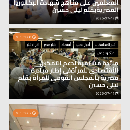
المعلمين على مناهج شهادة البكالوريا
المصريةبقلم ليلى حسين
2026-07-17
0 Minutes
أخبار المحافظات
أخبار محليه
أقتصاد
اخبار مصر
اخر الاخبار
المرأه والجمال
مائدة مستمرة لدعم التمكين
الأقتصادي للمرأةفي إطار مبادرة
مصرية بالمجلس القومي للمرأة بقلم
ليلى حسين
2026-07-17
0 Minutes