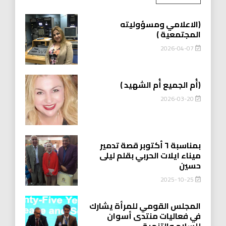
(الاعلامي ومسؤوليته
المجتمعية )
2026-04-07
(أُم الجميع أُم الشهيد )
2026-03-20
بمناسبة ٦ أكتوبر قصة تدمير
ميناء ايلات الحربي بقلم ليلى
حسين
2025-10-25
المجلس القومي للمرأة يشارك
في فعاليات منتدى أسوان
للسلام والتنمية