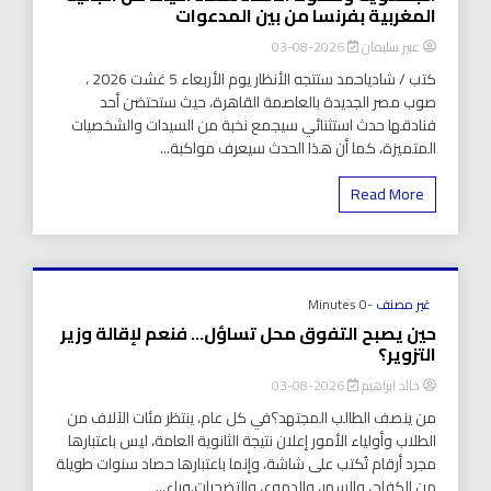
المغربية بفرنسا من بين المدعوات
عبير سليمان
2026-08-03
كتب / شادياحمد ستتجه الأنظار يوم الأربعاء 5 غشت 2026 ،
صوب مصر الجديدة بالعاصمة القاهرة، حيث ستحتضن أحد
فنادقها حدث استثنائي سيجمع نخبة من السيدات والشخصيات
المتميزة، كما أن هذا الحدث سيعرف مواكبة...
Read More
غير مصنف
-0 Minutes
حين يصبح التفوق محل تساؤل… فنعم لإقالة وزير
التزوير؟
خالد ابراهيم
2026-08-03
من ينصف الطالب المجتهد؟في كل عام، ينتظر مئات الآلاف من
الطلاب وأولياء الأمور إعلان نتيجة الثانوية العامة، ليس باعتبارها
مجرد أرقام تُكتب على شاشة، وإنما باعتبارها حصاد سنوات طويلة
من الكفاح، والسهر، والدموع، والتضحيات.وراء...