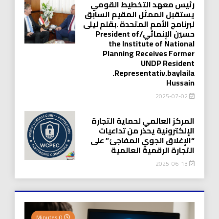
رئيس معهد التخطيط القومي
يستقبل الممثل المقيم السابق
لبرنامج الأمم المتحدة .بقلم ليلى
حسين الإنمائي/President of
the Institute of National
Planning Receives Former
UNDP Resident
.Representativ.baylaila
Hussain
2025-07-02
المركز العالمي لحماية التجارة
الإلكترونية يحذر من تداعيات
“الإغلاق الجوي المفاجئ” على
التجارة الرقمية العالمية
2025-06-13
0 Minutes