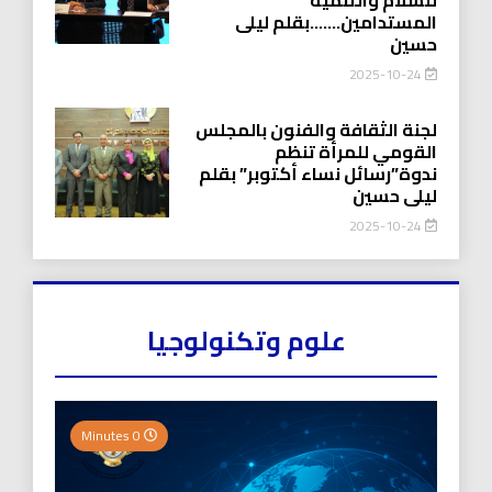
المستدامين…….بقلم ليلى
حسين
2025-10-24
لجنة الثقافة والفنون بالمجلس
القومي للمرأة تنظم
ندوة”رسائل نساء أكتوبر” بقلم
ليلى حسين
2025-10-24
علوم وتكنولوجيا
0 Minutes