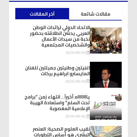
مقالات شائعة
آخر المقالات
الاتحاد الدولي لرائدات الوطن
العربي يدشّن انطلاقته بحضور
نخبة من سيدات الأعمال
والشخصيات المجتمعية
2026-08-06
اغنيتين وطنيتين جميلتين للفنان
المايسترو ابراهيم بركات
2026-08-06
يااااااااه أخيراً .. انتهاء زمن “برامج
تحت السلم” واستعادة الهيبة
الإعلامية المغصوبة
2026-08-04
نقيب العلوم الصحية: العنصر
البشري هو أساس التطورات