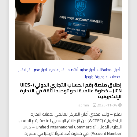
أخبار المحافظات
أخبار محليه
أقتصاد
اخبار عالميه
اخبار مصر
اخر الاخبار
خدمات
علوم وتكنولوجيا
إطلاق منصة رقم الحساب التجاري الدولي (UICS-
ICN) – خطوة عالمية نحو توحيد الثقة في التجارة
الإلكترونية
2025-11-04
admin
بقلم – ولاء مجدي أعلن المركز العالمي لحماية التجارة
الإلكترونية (WCPEC) عن الإطلاق الرسمي لمنصة رقم الحساب
التجاري الدولي (UICS – Unified International Commercial
Account Number). في خطوة تُعد تحولًا تاريخيًا في مسيرة