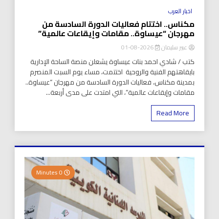
اخبار العرب
مكناس.. اختتام فعاليات الدورة السادسة من
مهرجان “عيساوة.. مقامات وإيقاعات عالمية”
عبير سليمان
2026-08-01
كتب / شادي احمد بنات عيساوة يشعلن منصة الساحة الإدارية
بايقاهتهم الفنية والروحية اختتمت، مساء يوم السبت المنصرم
بمدينة مكناس، فعاليات الدورة السادسة من مهرجان “عيساوة..
مقامات وإيقاعات عالمية”، التي امتدت على مدى أربعة...
Read More
0 Minutes