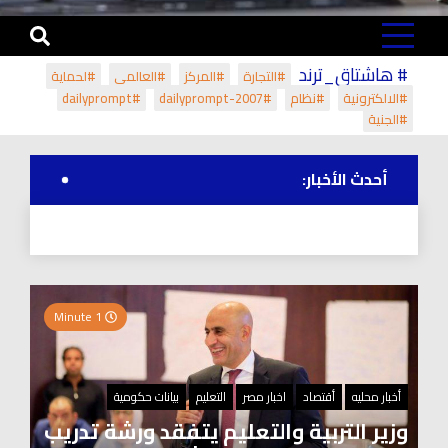
# هاشتاق_ترند
#التجارة
#المركز
#العالمي
#لحماية
#الالكترونية
#نظام
#dailyprompt-2007
#dailyprompt
#الجنية
أحدث الأخبار:
1 Minute
أخبار محليه
أقتصاد
اخبار مصر
التعليم
بيانات حكومية
وزير التربية والتعليم يتفقد ورشة تدريب