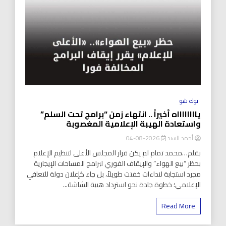
توك شو
يااااااااه أخيراً .. انتهاء زمن “برامج تحت السلم”
واستعادة الهيبة الإعلامية المغصوبة
أحمد السيد
2026-08-04
بقلم…محمد تمام لم يكن قرار المجلس الأعلى لتنظيم الإعلام
بحظر “بيع الهواء” والإيقاف الفوري لبرامج المساحات الإيجارية
مجرد استجابة لنداءات خفتت طويلاً، بل جاء كإعلان دولة للتعافي
الإعلامي؛ خطوة جادة نحو استرداد هيبة الشاشة...
Read More