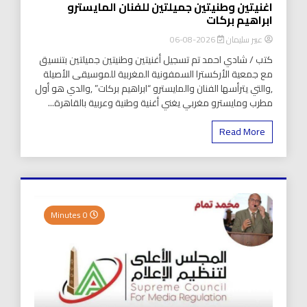
اغنيتين وطنيتين جميلتين للفنان المايسترو
ابراهيم بركات
عبير سليمان
2026-08-06
كتب / شادي احمد تم تسجيل أغنيتين وطنيتين جميلتين بتنسيق
مع جمعية الأركسترا السمفونية المغربية للموسيقى الأصيلة
,والتي يترأسها الفنان والمايسترو “ابراهيم بركات” ,والدي هو أول
مطرب ومايسترو مغربي يغني أغنية وطنية وعربية بالقاهرة...
Read More
0 Minutes