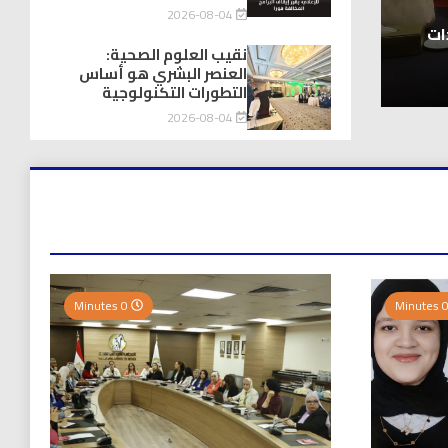
توك شو
2026-08-04
يااااااااه أخيراً .. انتهاء زمن “برامج ت
و ابراهيم بركات
المغصوبة
نقيب العلوم الصحية:
العنصر البشري هو أساس
2026-08-04
التطورات التكنولوجية
2026-08-04
0 Minutes