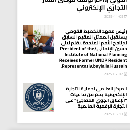
التجاري الإلكتروني
2025-11-05
رئيس معهد التخطيط القومي
يستقبل الممثل المقيم السابق
لبرنامج الأمم المتحدة .بقلم ليلى
حسين الإنمائي/President of the
Institute of National Planning
Receives Former UNDP Resident
.Representativ.baylaila Hussain
2025-07-02
المركز العالمي لحماية التجارة
الإلكترونية يحذر من تداعيات
“الإغلاق الجوي المفاجئ” على
التجارة الرقمية العالمية
2025-06-13