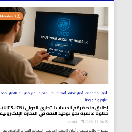
0 Minutes
أخبار المحافظات
أخبار محليه
أقتصاد
اخبار عالميه
اخبار مصر
اخر الاخبار
خدما
علوم وتكنولوجيا
إطلاق منصة رقم الحساب التجاري الد
خطوة عالمية نحو توحيد الثقة في التجارة الإلكترونية
2025-11-04
admin
بقلم – ولاء مجدي أعلن المركز العالمي لحماية التجارة الإلكترونية