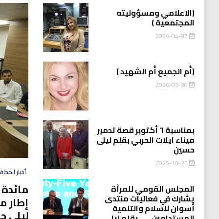
(الاعلامي ومسؤوليته
المجتمعية )
2026-04-07
(أُم الجميع أُم الشهيد )
2026-03-20
بمناسبة ٦ أكتوبر قصة تدمير
ميناء ايلات الحربي بقلم ليلى
حسين
2025-10-25
أخبار المحا
مائدة 
المجلس القومي للمرأة
يشارك في فعاليات منتدى
إطار م
أسوان للسلام والتنمية
ليلى ح
المستدامين…….بقلم ليلى