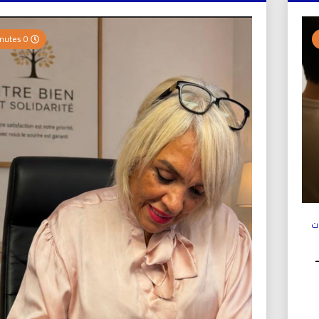
0 Minutes
ت
ولي (UICS-ICN) –