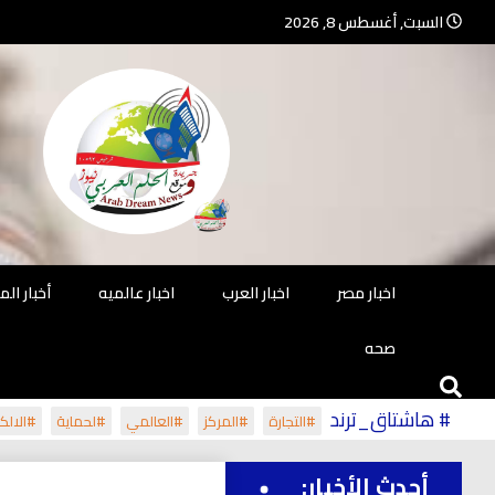
Ski
السبت, أغسطس 8, 2026
t
conten
جريدة مستقلة – صحافة تضيئ لك الو
جريد
اخبار مصر
اخبار العرب
اخبار عالميه
أخبار ال
صحه
# هاشتاق_ترند
#التجارة
#المركز
#العالمي
#لحماية
#الالكت
أحدث الأخبار: