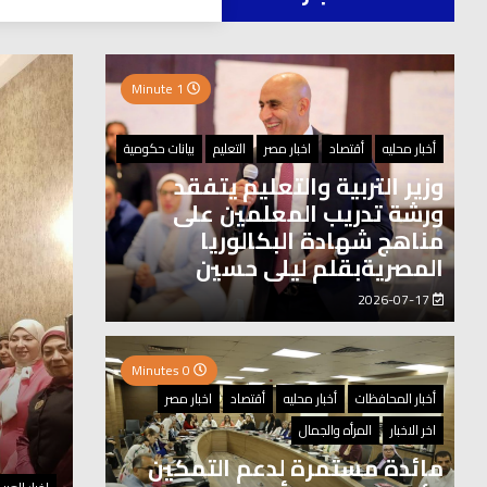
العر
2 Minutes
1 Minute
أخبار محليه
أقتصاد
اخبار مصر
التعليم
بيانات حكومية
وزير التربية والتعليم يتفقد
ورشة تدريب المعلمين على
مناهج شهادة البكالوريا
المصريةبقلم ليلى حسين
2026-07-17
0 Minutes
أخبار المحافظات
أخبار محليه
أقتصاد
اخبار مصر
اخر الاخبار
المرأه والجمال
مائدة مستمرة لدعم التمكين