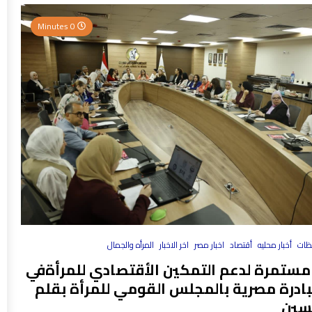
0 Minutes
فظات
أخبار محليه
أقتصاد
اخبار مصر
اخر الاخبار
المرأه والجمال
مستمرة لدعم التمكين الأقتصادي للمرأةفي
بادرة مصرية بالمجلس القومي للمرأة بقلم
سين