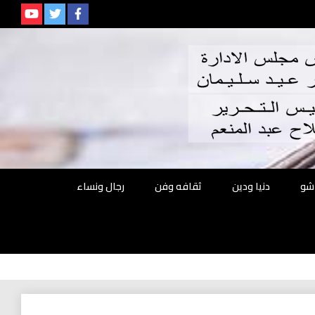
م
شو
دنيا ودين
ثقافه وفن
رجال ونساء