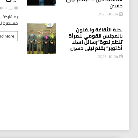
حسين
ليلى حسي
2025-10-24
بمشاركة وا
مستديرة لد
لجنة الثقافة والفنون
بالمجلس القومي للمرأة
ad More
تنظم ندوة”رسائل نساء
أكتوبر” بقلم ليلى حسين
2025-10-24