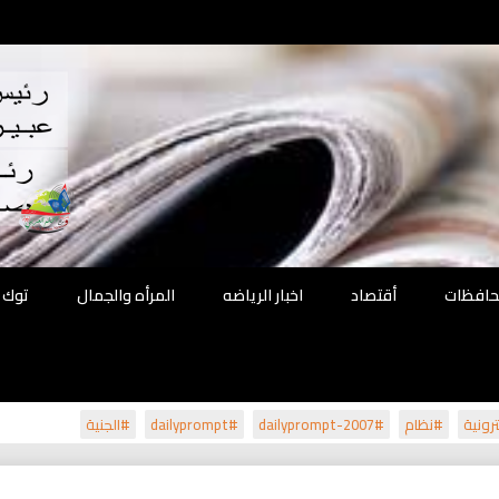
اقع
ة الحل
محافظات
أقتصاد
اخبار الرياضه
المرأه والجمال
توك 
رونية
#نظام
#dailyprompt-2007
#dailyprompt
#الجنية