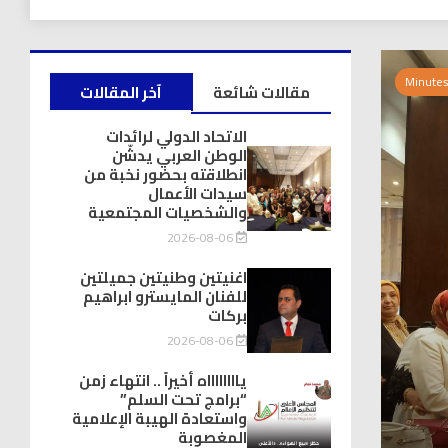
0 Minutes
مقالات شائعة
آخر المقالات
الاتحاد الدولي لرائدات
الوطن العربي يدشّن
انطلاقته بحضور نخبة من
سيدات الأعمال
والشخصيات المجتمعية
2026-08-06
اغنيتين وطنيتين جميلتين
للفنان المايسترو ابراهيم
بركات
2026-08-06
يااااااااه أخيراً .. انتهاء زمن
“برامج تحت السلم”
واستعادة الهيبة الإعلامية
المغصوبة