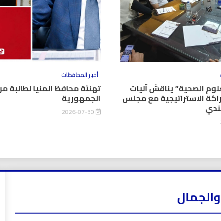
أخبار المحافظات
وم الصحية” يناقش آليات
تهنئة محافظ المنيا لطالبة من
اكة الاستراتيجية مع مجلس
الجمهورية
كندي
2026-07-30
والجمال