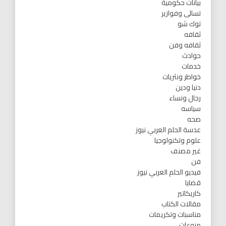
بيانات حكومية
تسالى وفوازير
توك شو
ثقافه
ثقافه وفن
حوادث
خدمات
خواطر ونثريات
دنيا ودين
رجال ونساء
سياسه
صحه
عدسة الحلم العربي نيوز
علوم وتكنولوجيا
غير مصنف
فن
فيديو الحلم العربي نيوز
قضايا
كاريكاتير
مقالات الكتاب
مناسبات وتكريمات
منوعات