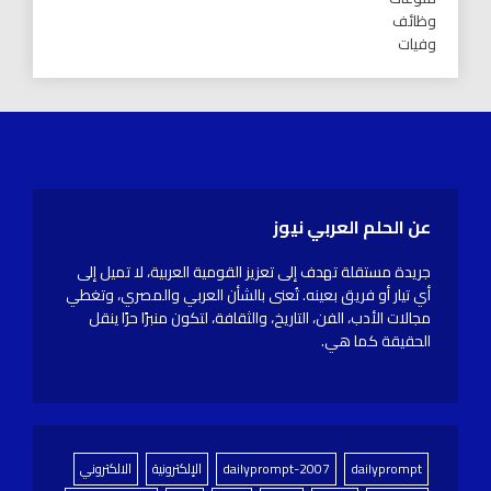
وظائف
وفيات
عن الحلم العربي نيوز
جريدة مستقلة تهدف إلى تعزيز القومية العربية، لا تميل إلى
أي تيار أو فريق بعينه. تُعنى بالشأن العربي والمصري، وتغطي
مجالات الأدب، الفن، التاريخ، والثقافة، لتكون منبرًا حرًا ينقل
الحقيقة كما هي.
dailyprompt
dailyprompt-2007
الإلكترونية
الالكتروني