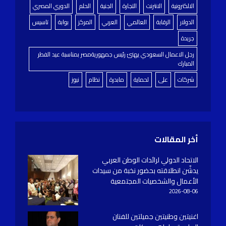
الالكترونية
الانترنت
التجارة
الجنية
الحلم
الدوري المصري
الدولار
الرقابة
العالمي
العربي
المركز
بوابة
تاسيس
جريدة
رجل الاعمال السعودي يهنئ رئيس جمهوريةمصر بمناسبة عيد الفطر
المبارك
شركات
على
لحماية
مابدرة
نظام
نيوز
أخر المقالات
الاتحاد الدولي لرائدات الوطن العربي
يدشّن انطلاقته بحضور نخبة من سيدات
الأعمال والشخصيات المجتمعية
2026-08-06
اغنيتين وطنيتين جميلتين للفنان