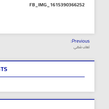
العر
FB_IMG_1615390366252
تصفّح
Previous:
المقالات
ثعلب شقي
STS