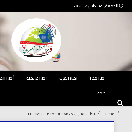
Ski
الجمعة, أغسطس 7, 2026
t
conten
جريدة مستقلة – صحافة تضيئ لك الو
جريد
اخبار مصر
اخبار العرب
اخبار عالميه
أخبار ال
صحه
Home
ثعلب شقي
FB_IMG_1615390366252