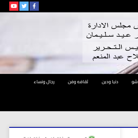
م
شو
دنيا ودين
ثقافه وفن
رجال ونساء