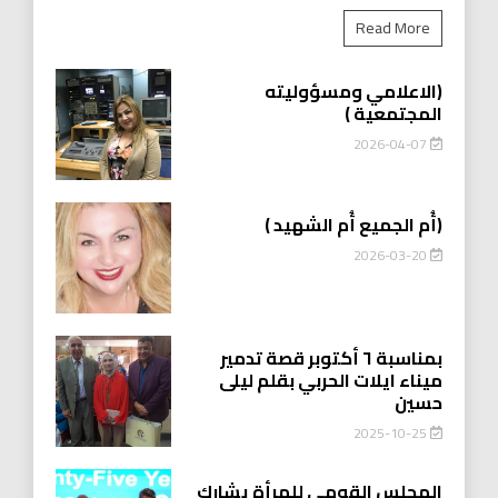
Read More
(الاعلامي ومسؤوليته
المجتمعية )
2026-04-07
(أُم الجميع أُم الشهيد )
2026-03-20
بمناسبة ٦ أكتوبر قصة تدمير
ميناء ايلات الحربي بقلم ليلى
حسين
2025-10-25
المجلس القومي للمرأة يشارك