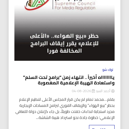
توك شو
يااااااااه أخيراً .. انتهاء زمن “برامج تحت السلم”
واستعادة الهيبة الإعلامية المغصوبة
أحمد السيد
2026-08-04
بقلم…محمد تمام لم يكن قرار المجلس الأعلى لتنظيم الإعلام
بحظر “بيع الهواء” والإيقاف الفوري لبرامج المساحات الإيجارية
مجرد استجابة لنداءات خفتت طويلاً، بل جاء كإعلان دولة للتعافي
الإعلامي؛ خطوة جادة نحو استرداد هيبة الشاشة...