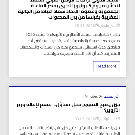
لتدشينه يوم 5 يوليوز الجاري بمصر الفاعلة
الجمعوية وعضوة الاتحاد سعاد اعياط من الجالية
المغربية بفرنسا من بين المدعوات
عبير سليمان
2026-08-03
كتب / شادياحمد ستتجه الأنظار يوم الأربعاء 5 غشت 2026 ،
صوب مصر الجديدة بالعاصمة القاهرة، حيث ستحتضن أحد
فنادقها حدث استثنائي سيجمع نخبة من السيدات والشخصيات
المتميزة، كما أن هذا الحدث سيعرف مواكبة...
Read More
غير مصنف
-0 Minutes
حين يصبح التفوق محل تساؤل… فنعم لإقالة وزير
التزوير؟
خالد ابراهيم
2026-08-03
من ينصف الطالب المجتهد؟في كل عام، ينتظر مئات الآلاف من
الطلاب وأولياء الأمور إعلان نتيجة الثانوية العامة، ليس باعتبارها