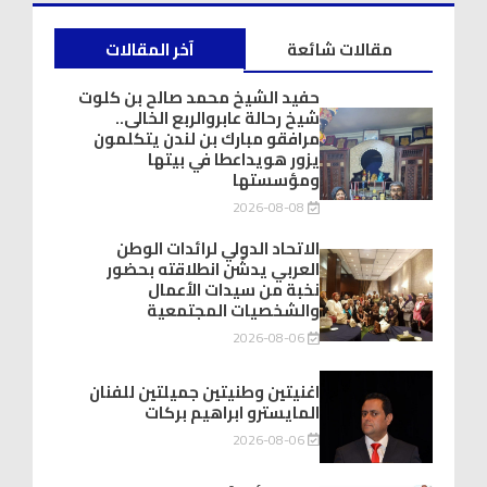
مقالات شائعة
آخر المقالات
حفيد الشيخ محمد صالح بن كلوت
شيخ رحالة عابروالربع الخالى..
مرافقو مبارك بن لندن يتكلمون
يزور هويداعطا في بيتها
ومؤسستها
2026-08-08
الاتحاد الدولي لرائدات الوطن
العربي يدشّن انطلاقته بحضور
نخبة من سيدات الأعمال
والشخصيات المجتمعية
2026-08-06
اغنيتين وطنيتين جميلتين للفنان
المايسترو ابراهيم بركات
2026-08-06