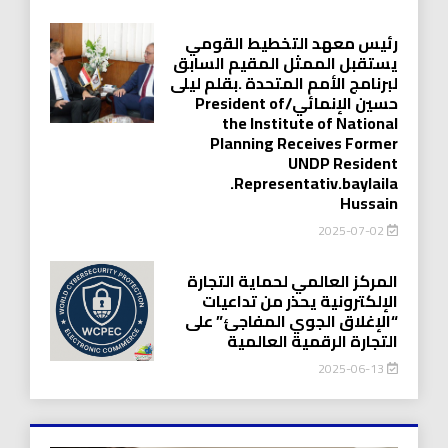
رئيس معهد التخطيط القومي
يستقبل الممثل المقيم السابق
لبرنامج الأمم المتحدة .بقلم ليلى
حسين الإنمائي/President of
the Institute of National
Planning Receives Former
UNDP Resident
.Representativ.baylaila
Hussain
2025-07-02
المركز العالمي لحماية التجارة
الإلكترونية يحذر من تداعيات
“الإغلاق الجوي المفاجئ” على
التجارة الرقمية العالمية
2025-06-13