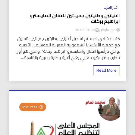
اخبار العرب
اغنيتين وطنيتين جميلتين للفنان المايسترو
ابراهيم بركات
عبير سليمان
2026-08-06
كتب / شادي احمد تم تسجيل أغنيتين وطنيتين جميلتين بتنسيق
مع جمعية الأركسترا السمفونية المغربية للموسيقى الأصيلة
,والتي يترأسها الفنان والمايسترو “ابراهيم بركات” ,والدي هو أول
مطرب ومايسترو مغربي يغني أغنية وطنية وعربية بالقاهرة...
Read More
0 Minutes