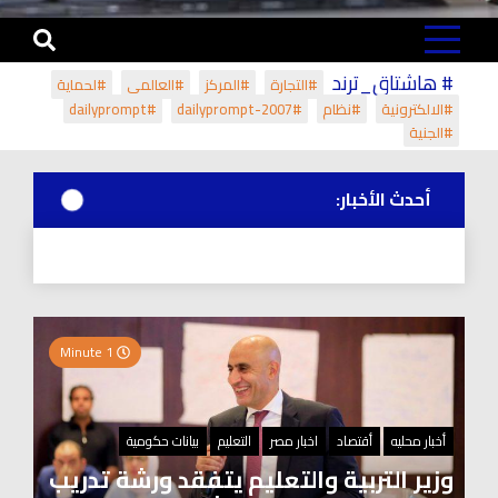
# هاشتاق_ترند
#التجارة
#المركز
#العالمي
#لحماية
#الالكترونية
#نظام
#dailyprompt-2007
#dailyprompt
#الجنية
أحدث الأخبار:
1 Minute
أخبار محليه
أقتصاد
اخبار مصر
التعليم
بيانات حكومية
وزير التربية والتعليم يتفقد ورشة تدريب