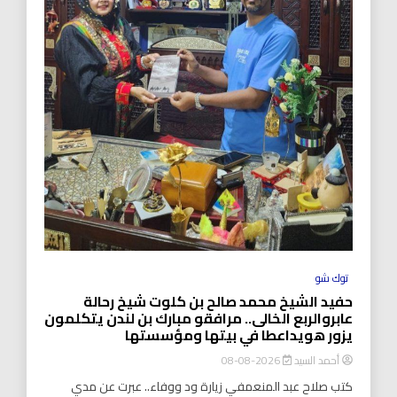
توك شو
حفيد الشيخ محمد صالح بن كلوت شيخ رحالة
عابروالربع الخالى.. مرافقو مبارك بن لندن يتكلمون
يزور هويداعطا في بيتها ومؤسستها
أحمد السيد
2026-08-08
كتب صلاح عبد المنعمفي زيارة ود ووفاء.. عبرت عن مدي