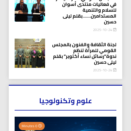
في فعاليات منتدى أسوان
للسلام والتنمية
المستدامين…….بقلم ليلى
حسين
2025-10-24
لجنة الثقافة والفنون بالمجلس
القومي للمرأة تنظم
ندوة”رسائل نساء أكتوبر” بقلم
ليلى حسين
2025-10-24
علوم وتكنولوجيا
0 Minutes