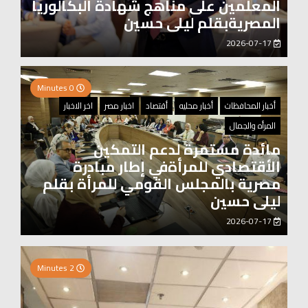
المعلمين على مناهج شهادة البكالوريا
المصريةبقلم ليلى حسين
2026-07-17
0 Minutes
أخبار المحافظات
أخبار محليه
أقتصاد
اخبار مصر
اخر الاخبار
المرأه والجمال
مائدة مستمرة لدعم التمكين
الأقتصادي للمرأةفي إطار مبادرة
مصرية بالمجلس القومي للمرأة بقلم
ليلى حسين
2026-07-17
2 Minutes