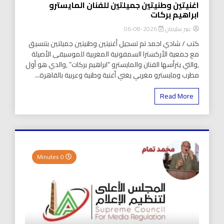
اغنيتين وطنيتين جميلتين للفنان المايسترو
ابراهيم بركات
عبير سليمان
2026-08-06
كتب / شادي احمد تم تسجيل أغنيتين وطنيتين جميلتين بتنسيق
مع جمعية الأركسترا السمفونية المغربية للموسيقى الأصيلة
,والتي يترأسها الفنان والمايسترو “ابراهيم بركات” ,والدي هو أول
مطرب ومايسترو مغربي يغني أغنية وطنية وعربية بالقاهرة...
Read More
0 Minutes