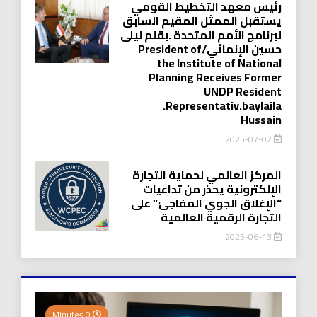
رئيس معهد التخطيط القومي
يستقبل الممثل المقيم السابق
لبرنامج الأمم المتحدة .بقلم ليلى
حسين الإنمائي/President of
the Institute of National
Planning Receives Former
UNDP Resident
.Representativ.baylaila
Hussain
2025-07-02
المركز العالمي لحماية التجارة
الإلكترونية يحذر من تداعيات
“الإغلاق الجوي المفاجئ” على
التجارة الرقمية العالمية
2025-06-13
0 Minutes