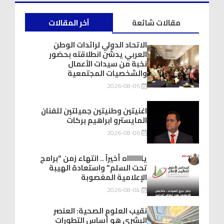
مقالات شائعة
آخر المقالات
الاتحاد الدولي لرائدات الوطن
العربي يدشّن انطلاقته بحضور
نخبة من سيدات الأعمال
والشخصيات المجتمعية
2026-08-06
اغنيتين وطنيتين جميلتين للفنان
المايسترو ابراهيم بركات
2026-08-06
يااااااااه أخيراً .. انتهاء زمن “برامج
تحت السلم” واستعادة الهيبة
الإعلامية المغصوبة
2026-08-04
نقيب العلوم الصحية: العنصر
البشري هو أساس التطورات