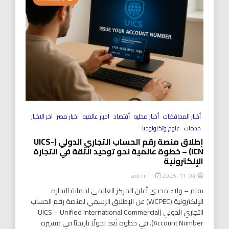
أخبار المحافظات
أخبار محليه
أقتصاد
اخبار عالميه
اخبار مصر
اخر الاخبار
خدمات
علوم وتكنولوجيا
إطلاق منصة رقم الحساب التجاري الدولي (UICS-
ICN) – خطوة عالمية نحو توحيد الثقة في التجارة
الإلكترونية
2025-11-04
admin
بقلم – ولاء مجدي أعلن المركز العالمي لحماية التجارة
الإلكترونية (WCPEC) عن الإطلاق الرسمي لمنصة رقم الحساب
التجاري الدولي (UICS – Unified International Commercial
Account Number). في خطوة تُعد تحولًا تاريخيًا في مسيرة