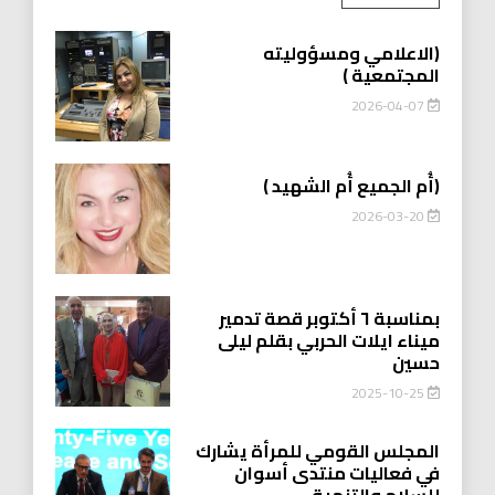
(الاعلامي ومسؤوليته
المجتمعية )
2026-04-07
(أُم الجميع أُم الشهيد )
2026-03-20
بمناسبة ٦ أكتوبر قصة تدمير
ميناء ايلات الحربي بقلم ليلى
حسين
2025-10-25
المجلس القومي للمرأة يشارك
في فعاليات منتدى أسوان
للسلام والتنمية