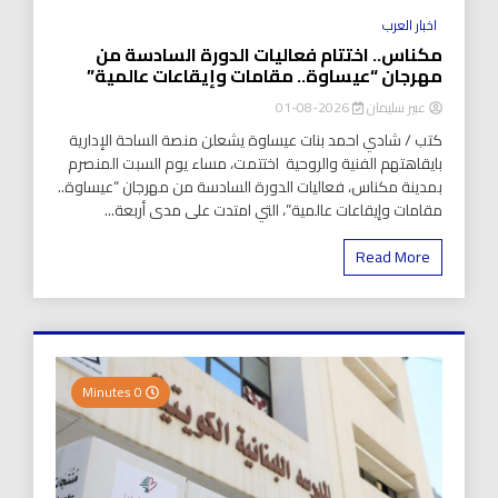
اخبار العرب
مكناس.. اختتام فعاليات الدورة السادسة من
مهرجان “عيساوة.. مقامات وإيقاعات عالمية”
عبير سليمان
2026-08-01
كتب / شادي احمد بنات عيساوة يشعلن منصة الساحة الإدارية
بايقاهتهم الفنية والروحية اختتمت، مساء يوم السبت المنصرم
بمدينة مكناس، فعاليات الدورة السادسة من مهرجان “عيساوة..
مقامات وإيقاعات عالمية”، التي امتدت على مدى أربعة...
Read More
0 Minutes