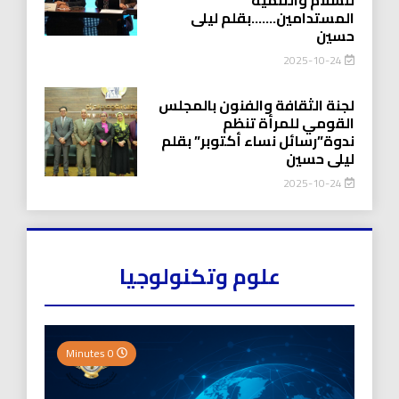
المستدامين…….بقلم ليلى
حسين
2025-10-24
لجنة الثقافة والفنون بالمجلس
القومي للمرأة تنظم
ندوة”رسائل نساء أكتوبر” بقلم
ليلى حسين
2025-10-24
علوم وتكنولوجيا
0 Minutes