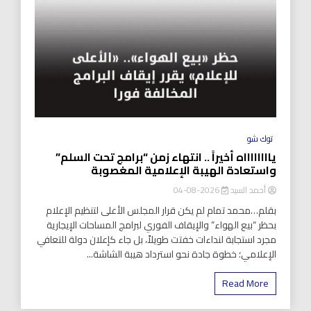
توك شو
يااااااااه أخيراً .. انتهاء زمن “برامج تحت السلم”
واستعادة الهيبة الإعلامية المغصوبة
أحمد السيد
2026-08-04
بقلم…محمد تمام لم يكن قرار المجلس الأعلى لتنظيم الإعلام
بحظر “بيع الهواء” والإيقاف الفوري لبرامج المساحات الإيجارية
مجرد استجابة لنداءات خفتت طويلاً، بل جاء كإعلان دولة للتعافي
الإعلامي؛ خطوة جادة نحو استرداد هيبة الشاشة...
Read More