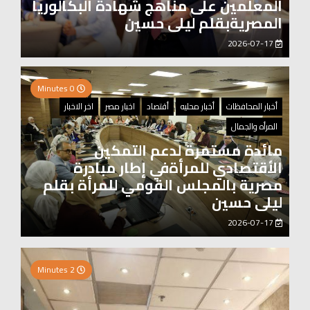
المعلمين على مناهج شهادة البكالوريا
المصريةبقلم ليلى حسين
2026-07-17
0 Minutes
أخبار المحافظات
أخبار محليه
أقتصاد
اخبار مصر
اخر الاخبار
المرأه والجمال
مائدة مستمرة لدعم التمكين
الأقتصادي للمرأةفي إطار مبادرة
مصرية بالمجلس القومي للمرأة بقلم
ليلى حسين
2026-07-17
0 Minutes