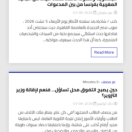
المغربية بفرنسا من بين المدعوات
عبير سليمان
2026-08-03
كتب / شادياحمد ستتجه الأنظار يوم الأربعاء 5 غشت 2026 ،
صوب مصر الجديدة بالعاصمة القاهرة، حيث ستحتضن أحد
فنادقها حدث استثنائي سيجمع نخبة من السيدات والشخصيات
المتميزة، كما أن هذا الحدث سيعرف مواكبة...
Read More
غير مصنف
-0 Minutes
حين يصبح التفوق محل تساؤل… فنعم لإقالة وزير
التزوير؟
خالد ابراهيم
2026-08-03
من ينصف الطالب المجتهد؟في كل عام، ينتظر مئات الآلاف من
الطلاب وأولياء الأمور إعلان نتيجة الثانوية العامة، ليس باعتبارها
مجرد أرقام تُكتب على شاشة، وإنما باعتبارها حصاد سنوات طويلة
من الكفاح، والسهر، والدموع، والتضحيات.وراء...