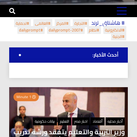
# هاشتاق_ترند
#التجارة
#المركز
#العالمي
#لحماية
#الالكترونية
#نظام
#dailyprompt-2007
#dailyprompt
#الجنية
أحدث الأخبار:
1 Minute
أخبار محليه
أقتصاد
اخبار مصر
التعليم
بيانات حكومية
وزير التربية والتعليم يتفقد ورشة تدريب