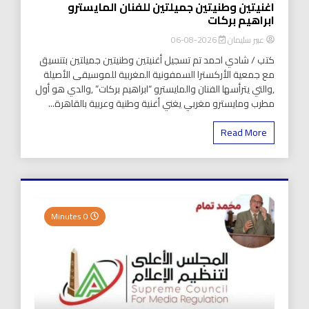
اغنيتين وطنيتين جميلتين للفنان المايسترو
ابراهيم بركات
عبير سليمان
2026-08-06
كتب / شادي احمد تم تسجيل أغنيتين وطنيتين جميلتين بتنسيق
مع جمعية الأركسترا السمفونية المغربية للموسيقى الأصيلة
,والتي يترأسها الفنان والمايسترو “ابراهيم بركات” ,والدي هو أول
مطرب ومايسترو مغربي يغني أغنية وطنية وعربية بالقاهرة...
Read More
0 Minutes