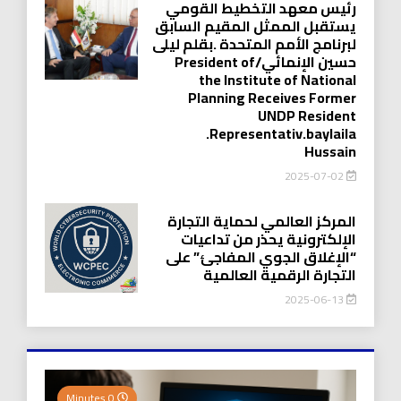
رئيس معهد التخطيط القومي
يستقبل الممثل المقيم السابق
لبرنامج الأمم المتحدة .بقلم ليلى
حسين الإنمائي/President of
the Institute of National
Planning Receives Former
UNDP Resident
.Representativ.baylaila
Hussain
2025-07-02
المركز العالمي لحماية التجارة
الإلكترونية يحذر من تداعيات
“الإغلاق الجوي المفاجئ” على
التجارة الرقمية العالمية
2025-06-13
0 Minutes