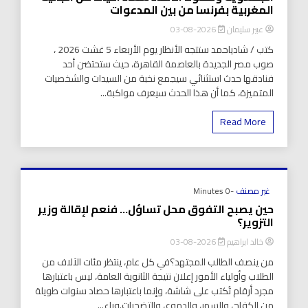
المغربية بفرنسا من بين المدعوات
عبير سليمان
2026-08-03
كتب / شادياحمد ستتجه الأنظار يوم الأربعاء 5 غشت 2026 ،
صوب مصر الجديدة بالعاصمة القاهرة، حيث ستحتضن أحد
فنادقها حدث استثنائي سيجمع نخبة من السيدات والشخصيات
المتميزة، كما أن هذا الحدث سيعرف مواكبة...
Read More
غير مصنف
-0 Minutes
حين يصبح التفوق محل تساؤل… فنعم لإقالة وزير
التزوير؟
خالد ابراهيم
2026-08-03
من ينصف الطالب المجتهد؟في كل عام، ينتظر مئات الآلاف من
الطلاب وأولياء الأمور إعلان نتيجة الثانوية العامة، ليس باعتبارها
مجرد أرقام تُكتب على شاشة، وإنما باعتبارها حصاد سنوات طويلة
من الكفاح، والسهر، والدموع، والتضحيات.وراء...