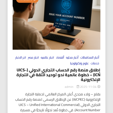
أخبار المحافظات
أخبار محليه
أقتصاد
اخبار عالميه
اخبار مصر
اخر الاخبار
خدمات
علوم وتكنولوجيا
إطلاق منصة رقم الحساب التجاري الدولي (UICS-
ICN) – خطوة عالمية نحو توحيد الثقة في التجارة
الإلكترونية
2025-11-04
admin
بقلم – ولاء مجدي أعلن المركز العالمي لحماية التجارة
الإلكترونية (WCPEC) عن الإطلاق الرسمي لمنصة رقم الحساب
التجاري الدولي (UICS – Unified International Commercial
Account Number). في خطوة تُعد تحولًا تاريخيًا في مسيرة