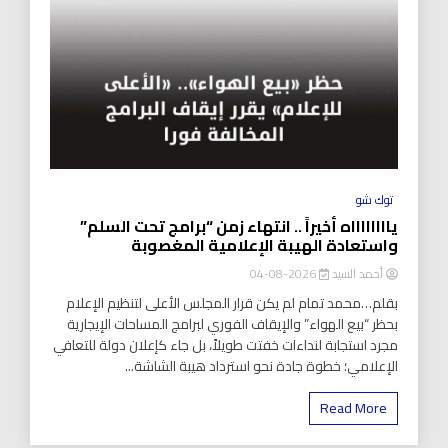
توك شو
يااااااااه أخيراً .. انتهاء زمن “برامج تحت السلم”
واستعادة الهيبة الإعلامية المغصوبة
أحمد السيد
2026-08-04
بقلم…محمد تمام لم يكن قرار المجلس الأعلى لتنظيم الإعلام
بحظر “بيع الهواء” والإيقاف الفوري لبرامج المساحات الإيجارية
مجرد استجابة لنداءات خفتت طويلاً، بل جاء كإعلان دولة للتعافي
الإعلامي؛ خطوة جادة نحو استرداد هيبة الشاشة...
Read More