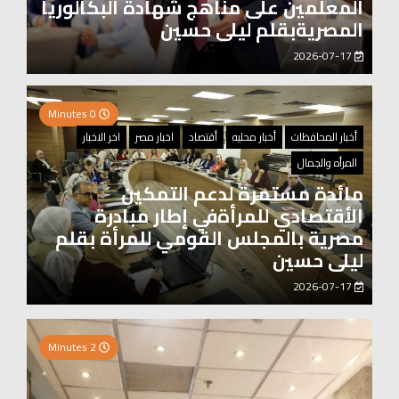
المعلمين على مناهج شهادة البكالوريا
المصريةبقلم ليلى حسين
2026-07-17
0 Minutes
أخبار المحافظات
أخبار محليه
أقتصاد
اخبار مصر
اخر الاخبار
المرأه والجمال
مائدة مستمرة لدعم التمكين
الأقتصادي للمرأةفي إطار مبادرة
مصرية بالمجلس القومي للمرأة بقلم
ليلى حسين
2026-07-17
0 Minutes