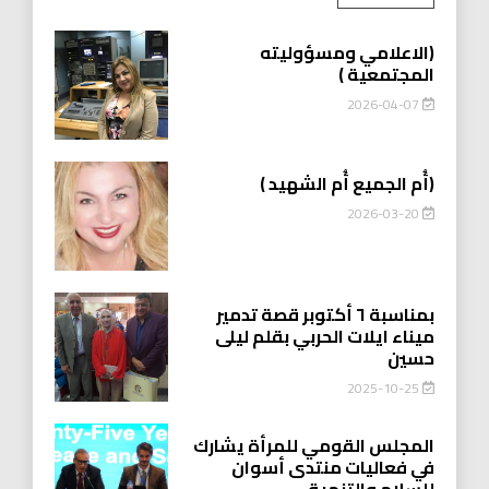
(الاعلامي ومسؤوليته
المجتمعية )
2026-04-07
(أُم الجميع أُم الشهيد )
2026-03-20
بمناسبة ٦ أكتوبر قصة تدمير
ميناء ايلات الحربي بقلم ليلى
حسين
2025-10-25
المجلس القومي للمرأة يشارك
في فعاليات منتدى أسوان
للسلام والتنمية