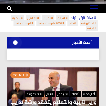
# هاشتاق_ترند
#التجارة
#المركز
#العالمي
#لحماية
#الالكترونية
#نظام
#dailyprompt-2007
#dailyprompt
#الجنية
أحدث الأخبار:
1 Minute
أخبار محليه
أقتصاد
اخبار مصر
التعليم
بيانات حكومية
وزير التربية والتعليم يتفقد ورشة تدريب