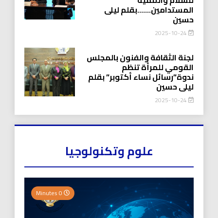
المستدامين…….بقلم ليلى
حسين
2025-10-24
لجنة الثقافة والفنون بالمجلس
القومي للمرأة تنظم
ندوة”رسائل نساء أكتوبر” بقلم
ليلى حسين
2025-10-24
علوم وتكنولوجيا
0 Minutes