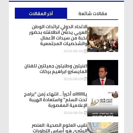
مقالات شائعة
آخر المقالات
الاتحاد الدولي لرائدات الوطن
العربي يدشّن انطلاقته بحضور
نخبة من سيدات الأعمال
والشخصيات المجتمعية
2026-08-06
اغنيتين وطنيتين جميلتين للفنان
المايسترو ابراهيم بركات
2026-08-06
يااااااااه أخيراً .. انتهاء زمن “برامج
تحت السلم” واستعادة الهيبة
الإعلامية المغصوبة
2026-08-04
نقيب العلوم الصحية: العنصر
البشري هو أساس التطورات