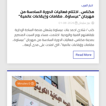
اخبار العرب
مكناس.. اختتام فعاليات الدورة السادسة من
مهرجان “عيساوة.. مقامات وإيقاعات عالمية”
عبير سليمان
2026-08-01
كتب / شادي احمد بنات عيساوة يشعلن منصة الساحة الإدارية
بايقاهتهم الفنية والروحية اختتمت، مساء يوم السبت المنصرم
بمدينة مكناس، فعاليات الدورة السادسة من مهرجان “عيساوة..
مقامات وإيقاعات عالمية”، التي امتدت على مدى أربعة...
Read More
0 Minutes