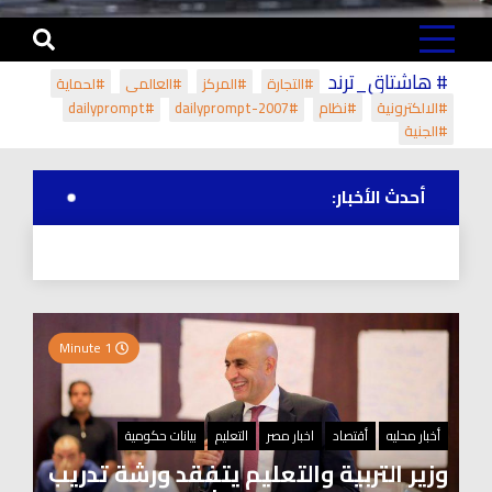
# هاشتاق_ترند
#التجارة
#المركز
#العالمي
#لحماية
#الالكترونية
#نظام
#dailyprompt-2007
#dailyprompt
#الجنية
أحدث الأخبار:
1 Minute
أخبار محليه
أقتصاد
اخبار مصر
التعليم
بيانات حكومية
وزير التربية والتعليم يتفقد ورشة تدريب