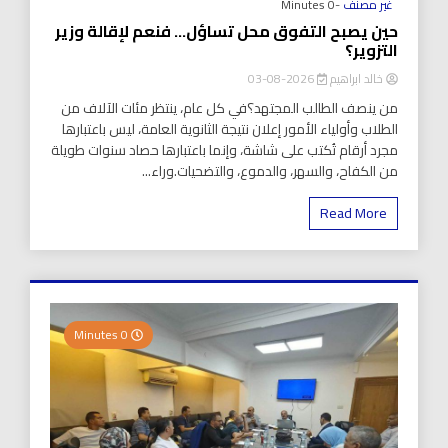
غير مصنف
-0 Minutes
حين يصبح التفوق محل تساؤل… فنعم لإقالة وزير
التزوير؟
خالد ابراهيم
2026-08-03
من ينصف الطالب المجتهد؟في كل عام، ينتظر مئات الآلاف من
الطلاب وأولياء الأمور إعلان نتيجة الثانوية العامة، ليس باعتبارها
مجرد أرقام تُكتب على شاشة، وإنما باعتبارها حصاد سنوات طويلة
من الكفاح، والسهر، والدموع، والتضحيات.وراء...
Read More
0 Minutes