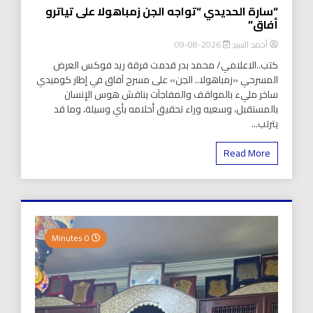
“سارة الحديدي “تواجه الجن زمباهولا على تياترو
أفاق”
أحمد السيد
2026-08-09
كتب..الاعلامي/ محمد بدر قدمت فرقة ريد فوكس العرض
المسرحي «زمباهولا.. الجن» على مسرح آفاق في إطار كوميدي
ساخر مليء بالمواقف والمفاجآت يناقش هوس الإنسان
بالمستقبل، وسعيه وراء تحقيق أحلامه بأي وسيلة، وما قد
يترتب...
Read More
0 Minutes