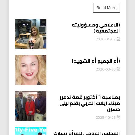
Read More
(الاعلامي ومسؤوليته
المجتمعية )
2026-04-07
(أُم الجميع أُم الشهيد )
2026-03-20
بمناسبة ٦ أكتوبر قصة تدمير
ميناء ايلات الحربي بقلم ليلى
حسين
2025-10-25
المجلس القومي للمرأة يشارك