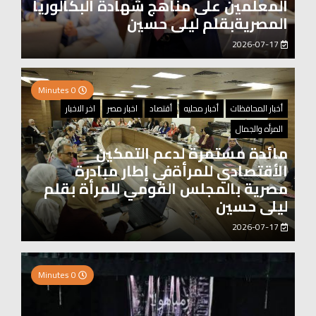
المعلمين على مناهج شهادة البكالوريا
المصريةبقلم ليلى حسين
2026-07-17
0 Minutes
أخبار المحافظات
أخبار محليه
أقتصاد
اخبار مصر
اخر الاخبار
المرأه والجمال
مائدة مستمرة لدعم التمكين
الأقتصادي للمرأةفي إطار مبادرة
مصرية بالمجلس القومي للمرأة بقلم
ليلى حسين
2026-07-17
0 Minutes