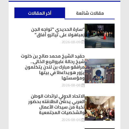
مقالات شائعة
آخر المقالات
“سارة الحديدي “تواجه الجن
زمباهولا على تياترو أفاق”
2026-08-09
حفيد الشيخ محمد صالح بن كلوت
شيخ رحالة عابروالربع الخالى..
مرافقو مبارك بن لندن يتكلمون
يزور هويداعطا في بيتها
ومؤسستها
2026-08-08
الاتحاد الدولي لرائدات الوطن
العربي يدشّن انطلاقته بحضور
نخبة من سيدات الأعمال
والشخصيات المجتمعية
2026-08-06