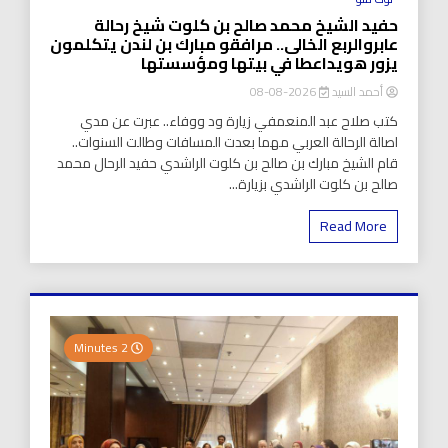
حفيد الشيخ محمد صالح بن كلوت شيخ رحالة
عابروالربع الخالى.. مرافقو مبارك بن لندن يتكلمون
يزور هويداعطا في بيتها ومؤسستها
أحمد السيد
2026-08-08
كتب صلاح عبد المنعمفي زيارة ود ووفاء.. عبرت عن مدي
اصالة الرحالة العربي مهما بعدت المسافات وطالت السنوات..
قام الشيخ مبارك بن صالح بن كلوت الراشدي حفيد الرحال محمد
صالح بن كلوت الراشدي بزيارة...
Read More
2 Minutes