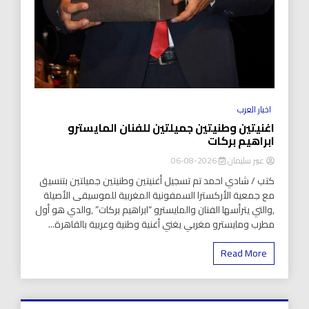
اخبار العرب
اغنيتين وطنيتين جميلتين للفنان المايسترو
ابراهيم بركات
عبير سليمان
2026-08-06
كتب / شادي احمد تم تسجيل أغنيتين وطنيتين جميلتين بتنسيق
مع جمعية الأركسترا السمفونية المغربية للموسيقى الأصيلة
,والتي يترأسها الفنان والمايسترو “ابراهيم بركات” ,والدي هو أول
مطرب ومايسترو مغربي يغني أغنية وطنية وعربية بالقاهرة...
Read More