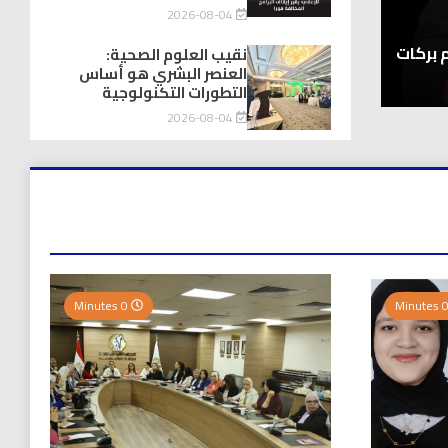
توك شو
2026-08-04
يااااااااه أخيراً .. انتهاء زمن “برامج تحت السلم” 
م بركات
المغصوبة
نقيب العلوم الصحية:
العنصر البشري هو أساس
2026-08-04
التطورات التكنولوجية
2026-08-04
0 Minutes