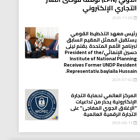
التجاري الإلكتروني
2025-11-05
رئيس معهد التخطيط القومي
يستقبل الممثل المقيم السابق
لبرنامج الأمم المتحدة .بقلم ليلى
حسين الإنمائي/President of the
Institute of National Planning
Receives Former UNDP Resident
.Representativ.baylaila Hussain
2025-07-02
المركز العالمي لحماية التجارة
الإلكترونية يحذر من تداعيات
“الإغلاق الجوي المفاجئ” على
التجارة الرقمية العالمية
2025-06-13