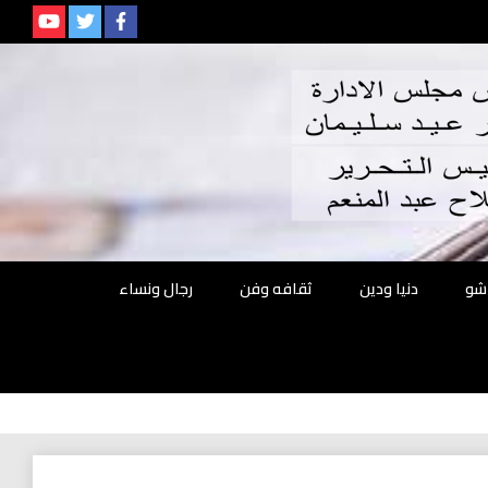
م
شو
دنيا ودين
ثقافه وفن
رجال ونساء