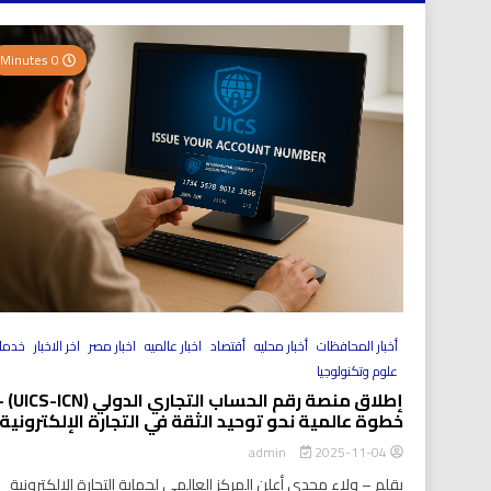
0 Minutes
أخبار المحافظات
أخبار محليه
أقتصاد
اخبار عالميه
اخبار مصر
اخر الاخبار
خدما
علوم وتكنولوجيا
إطلاق منصة رقم الحساب التجاري الد
خطوة عالمية نحو توحيد الثقة في التجارة الإلكترونية
2025-11-04
admin
بقلم – ولاء مجدي أعلن المركز العالمي لحماية التجارة الإلكترونية