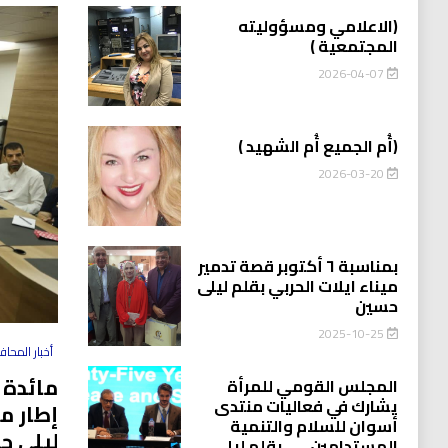
(الاعلامي ومسؤوليته
المجتمعية )
2026-04-07
(أُم الجميع أُم الشهيد )
2026-03-20
بمناسبة ٦ أكتوبر قصة تدمير
ميناء ايلات الحربي بقلم ليلى
حسين
2025-10-25
أخبار المحا
مائدة 
المجلس القومي للمرأة
يشارك في فعاليات منتدى
إطار م
أسوان للسلام والتنمية
ليلى ح
المستدامين…….بقلم ليلى