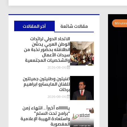
مقالات شائعة
آخر المقالات
الاتحاد الدولي لرائدات
الوطن العربي يدشّن
انطلاقته بحضور نخبة من
سيدات الأعمال
والشخصيات المجتمعية
2026-08-06
اغنيتين وطنيتين جميلتين
للفنان المايسترو ابراهيم
بركات
2026-08-06
يااااااااه أخيراً .. انتهاء زمن
“برامج تحت السلم”
واستعادة الهيبة الإعلامية
المغصوبة