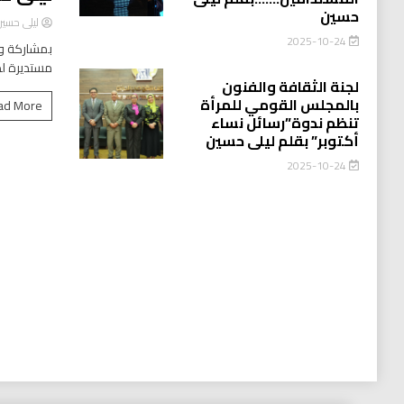
حسين
ليلى حسي
2025-10-24
بمشاركة وا
مستديرة لد
لجنة الثقافة والفنون
بالمجلس القومي للمرأة
ad More
تنظم ندوة”رسائل نساء
أكتوبر” بقلم ليلى حسين
2025-10-24