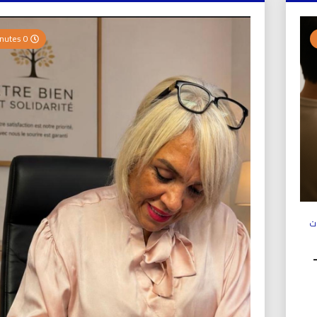
0 Minutes
ت
ولي (UICS-ICN) –