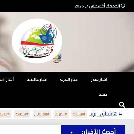
Ski
الجمعة, أغسطس 7, 2026
t
conten
جريدة مستقلة – صحافة تضيئ لك الو
جريد
اخبار مصر
اخبار العرب
اخبار عالميه
أخبار ال
صحه
# هاشتاق_ترند
#التجارة
#المركز
#العالمي
#لحماية
#الالكت
أحدث الأخبار: