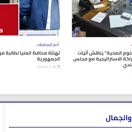
أخبار المحافظات
وم الصحية” يناقش آليات
تهنئة محافظ المنيا لطالبة من
اكة الاستراتيجية مع مجلس
الجمهورية
كندي
2026-07-30
والجمال