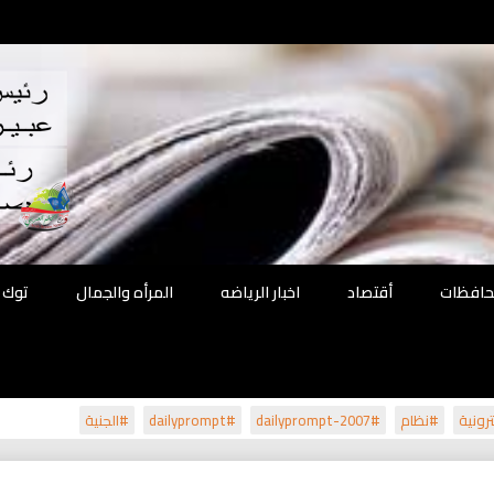
اقع
ة الحل
محافظات
أقتصاد
اخبار الرياضه
المرأه والجمال
توك 
رونية
#نظام
#dailyprompt-2007
#dailyprompt
#الجنية