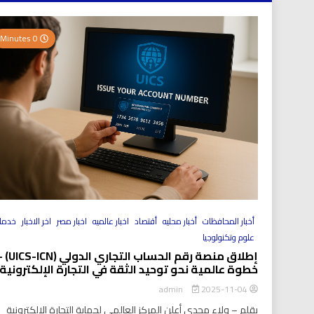
0 Minutes
أخبار المحافظات
أخبار محليه
أقتصاد
اخبار عالميه
اخبار مصر
اخر الاخبار
خدما
علوم وتكنولوجيا
إطلاق منصة رقم الحساب التجاري الد
خطوة عالمية نحو توحيد الثقة في التجارة الإلكترونية
2025-11-04
admin
بقلم – ولاء مجدي أعلن المركز العالمي لحماية التجارة الإلكترونية