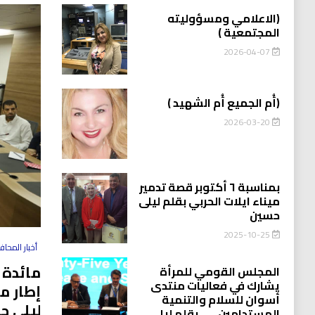
(الاعلامي ومسؤوليته
المجتمعية )
2026-04-07
(أُم الجميع أُم الشهيد )
2026-03-20
بمناسبة ٦ أكتوبر قصة تدمير
ميناء ايلات الحربي بقلم ليلى
حسين
2025-10-25
أخبار المحا
مائدة 
المجلس القومي للمرأة
يشارك في فعاليات منتدى
إطار م
أسوان للسلام والتنمية
ليلى ح
المستدامين…….بقلم ليلى