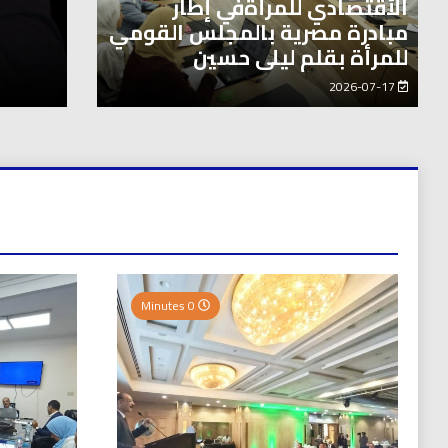
الأقتصادي للمرأةفي إطار
توك شو
مبادرة مصرية بالمجلس القومي
يااااااا
للمرأة بقلم ليلى حسين
طنيتين جميلتين للفنان المايسترو ابراهيم بركات
المغصو
2026-08-04
2026-07-17
0 Minutes