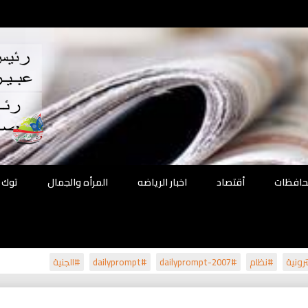
اقع
ة الحل
محافظات
أقتصاد
اخبار الرياضه
المرأه والجمال
توك 
رونية
#نظام
#dailyprompt-2007
#dailyprompt
#الجنية