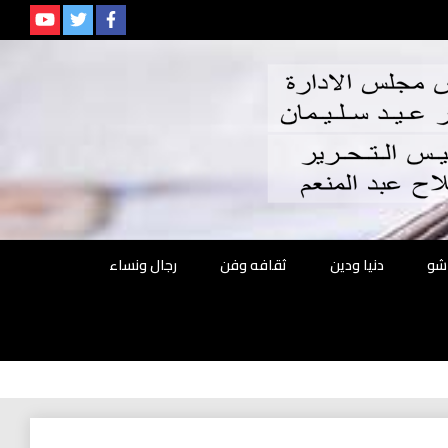
م
شو
دنيا ودين
ثقافه وفن
رجال ونساء