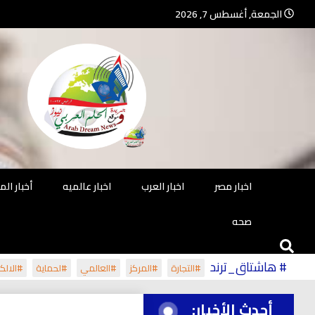
Ski
الجمعة, أغسطس 7, 2026
t
conten
جريدة مستقلة – صحافة تضيئ لك الو
جريد
اخبار مصر
اخبار العرب
اخبار عالميه
أخبار ال
صحه
# هاشتاق_ترند
#التجارة
#المركز
#العالمي
#لحماية
#الالكت
أحدث الأخبار: