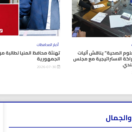
أخبار المحافظات
وم الصحية” يناقش آليات
تهنئة محافظ المنيا لطالبة من
اكة الاستراتيجية مع مجلس
الجمهورية
كندي
2026-07-30
والجمال