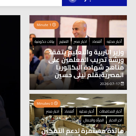
العر
1 Minute
0 Minutes
أخبار محليه
أقتصاد
اخبار مصر
التعليم
بيانات حكومية
وزير التربية والتعليم يتفقد
ورشة تدريب المعلمين على
مناهج شهادة البكالوريا
المصريةبقلم ليلى حسين
2026-07-17
0 Minutes
أخبار المحافظات
أخبار محليه
أقتصاد
اخبار مصر
اخر الاخبار
المرأه والجمال
مائدة مستمرة لدعم التمكين