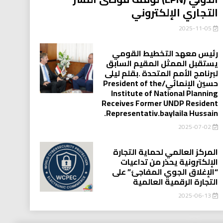
التجاري الإلكتروني
2025-11-05
رئيس معهد التخطيط القومي
يستقبل الممثل المقيم السابق
لبرنامج الأمم المتحدة .بقلم ليلى
حسين الإنمائي/President of the
Institute of National Planning
Receives Former UNDP Resident
.Representativ.baylaila Hussain
2025-07-02
المركز العالمي لحماية التجارة
الإلكترونية يحذر من تداعيات
“الإغلاق الجوي المفاجئ” على
التجارة الرقمية العالمية
2025-06-13