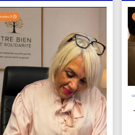
0 Minutes
ت
ولي (UICS-ICN) –