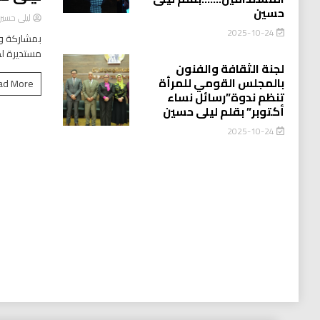
حسين
ليلى حسي
2025-10-24
بمشاركة وا
مستديرة لد
لجنة الثقافة والفنون
بالمجلس القومي للمرأة
ad More
تنظم ندوة”رسائل نساء
أكتوبر” بقلم ليلى حسين
2025-10-24