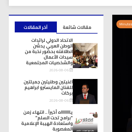
مقالات شائعة
آخر المقالات
الاتحاد الدولي لرائدات
الوطن العربي يدشّن
انطلاقته بحضور نخبة من
سيدات الأعمال
والشخصيات المجتمعية
2026-08-06
اغنيتين وطنيتين جميلتين
للفنان المايسترو ابراهيم
بركات
2026-08-06
يااااااااه أخيراً .. انتهاء زمن
“برامج تحت السلم”
واستعادة الهيبة الإعلامية
المغصوبة