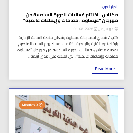
اخبار العرب
مكناس.. اختتام فعاليات الدورة السادسة من
مهرجان “عيساوة.. مقامات وإيقاعات عالمية”
عبير سليمان
2026-08-01
كتب / شادي احمد بنات عيساوة يشعلن منصة الساحة الإدارية
بايقاهتهم الفنية والروحية اختتمت، مساء يوم السبت المنصرم
بمدينة مكناس، فعاليات الدورة السادسة من مهرجان “عيساوة..
مقامات وإيقاعات عالمية”، التي امتدت على مدى أربعة...
Read More
0 Minutes