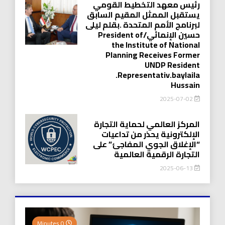
رئيس معهد التخطيط القومي
يستقبل الممثل المقيم السابق
لبرنامج الأمم المتحدة .بقلم ليلى
حسين الإنمائي/President of
the Institute of National
Planning Receives Former
UNDP Resident
.Representativ.baylaila
Hussain
2025-07-02
المركز العالمي لحماية التجارة
الإلكترونية يحذر من تداعيات
“الإغلاق الجوي المفاجئ” على
التجارة الرقمية العالمية
2025-06-13
0 Minutes