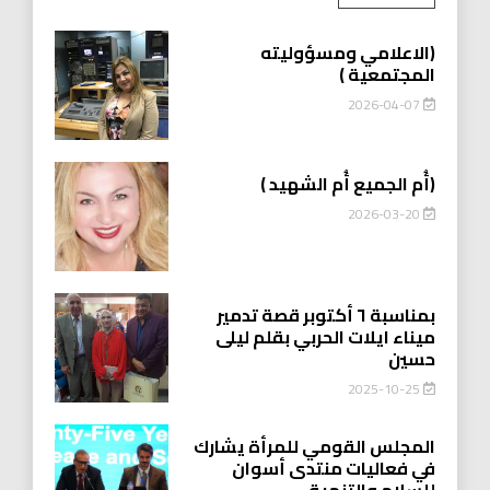
(الاعلامي ومسؤوليته
المجتمعية )
2026-04-07
(أُم الجميع أُم الشهيد )
2026-03-20
بمناسبة ٦ أكتوبر قصة تدمير
ميناء ايلات الحربي بقلم ليلى
حسين
2025-10-25
المجلس القومي للمرأة يشارك
في فعاليات منتدى أسوان
للسلام والتنمية