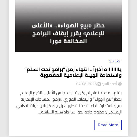
توك شو
يااااااااه أخيراً .. انتهاء زمن “برامج تحت السلم”
واستعادة الهيبة الإعلامية المغصوبة
أحمد السيد
2026-08-04
بقلم…محمد تمام لم يكن قرار المجلس الأعلى لتنظيم الإعلام
بحظر “بيع الهواء” والإيقاف الفوري لبرامج المساحات الإيجارية
مجرد استجابة لنداءات خفتت طويلاً، بل جاء كإعلان دولة للتعافي
الإعلامي؛ خطوة جادة نحو استرداد هيبة الشاشة...
Read More