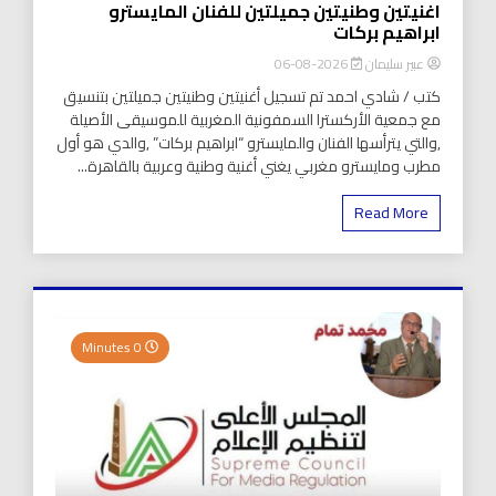
اغنيتين وطنيتين جميلتين للفنان المايسترو
ابراهيم بركات
عبير سليمان
2026-08-06
كتب / شادي احمد تم تسجيل أغنيتين وطنيتين جميلتين بتنسيق
مع جمعية الأركسترا السمفونية المغربية للموسيقى الأصيلة
,والتي يترأسها الفنان والمايسترو “ابراهيم بركات” ,والدي هو أول
مطرب ومايسترو مغربي يغني أغنية وطنية وعربية بالقاهرة...
Read More
0 Minutes