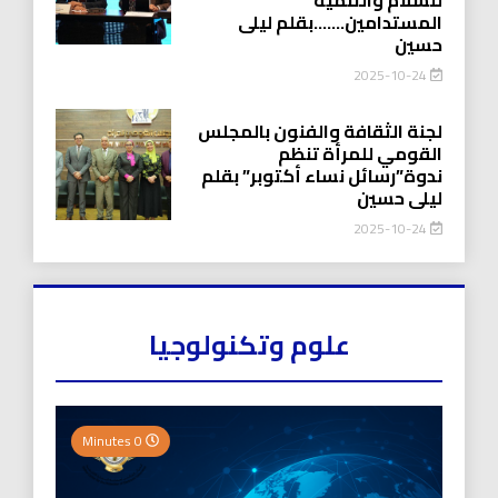
المستدامين…….بقلم ليلى
حسين
2025-10-24
لجنة الثقافة والفنون بالمجلس
القومي للمرأة تنظم
ندوة”رسائل نساء أكتوبر” بقلم
ليلى حسين
2025-10-24
علوم وتكنولوجيا
0 Minutes