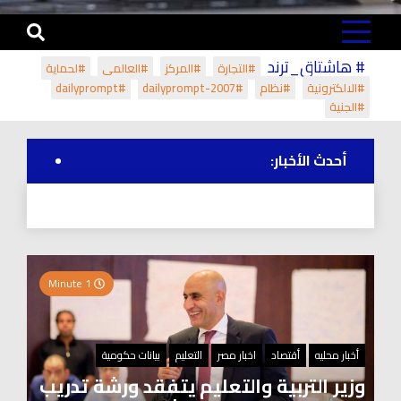
# هاشتاق_ترند
#التجارة
#المركز
#العالمي
#لحماية
#الالكترونية
#نظام
#dailyprompt-2007
#dailyprompt
#الجنية
أحدث الأخبار:
1 Minute
أخبار محليه
أقتصاد
اخبار مصر
التعليم
بيانات حكومية
وزير التربية والتعليم يتفقد ورشة تدريب