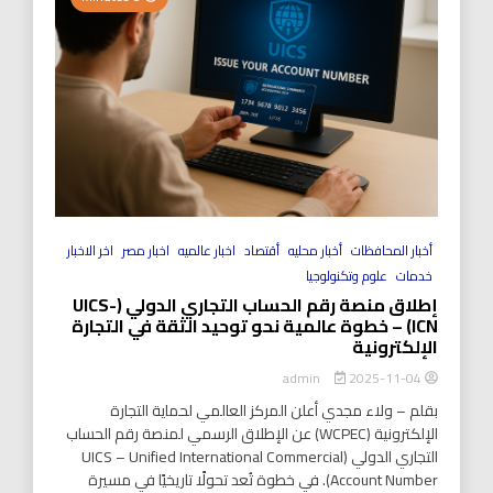
أخبار المحافظات
أخبار محليه
أقتصاد
اخبار عالميه
اخبار مصر
اخر الاخبار
خدمات
علوم وتكنولوجيا
إطلاق منصة رقم الحساب التجاري الدولي (UICS-
ICN) – خطوة عالمية نحو توحيد الثقة في التجارة
الإلكترونية
2025-11-04
admin
بقلم – ولاء مجدي أعلن المركز العالمي لحماية التجارة
الإلكترونية (WCPEC) عن الإطلاق الرسمي لمنصة رقم الحساب
التجاري الدولي (UICS – Unified International Commercial
Account Number). في خطوة تُعد تحولًا تاريخيًا في مسيرة