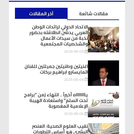
مقالات شائعة
آخر المقالات
الاتحاد الدولي لرائدات الوطن
العربي يدشّن انطلاقته بحضور
نخبة من سيدات الأعمال
والشخصيات المجتمعية
2026-08-06
اغنيتين وطنيتين جميلتين للفنان
المايسترو ابراهيم بركات
2026-08-06
يااااااااه أخيراً .. انتهاء زمن “برامج
تحت السلم” واستعادة الهيبة
الإعلامية المغصوبة
2026-08-04
نقيب العلوم الصحية: العنصر
البشري هو أساس التطورات