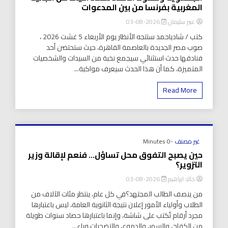
المغربية بفرنسا من بين المدعوات
عبير سليمان
2026-08-03
كتب / شادياحمد ستتجه الأنظار يوم الأربعاء 5 غشت 2026 ،
صوب مصر الجديدة بالعاصمة القاهرة، حيث ستحتضن أحد
فنادقها حدث استثنائي سيجمع نخبة من السيدات والشخصيات
المتميزة، كما أن هذا الحدث سيعرف مواكبة...
Read More
غير مصنف
-0 Minutes
حين يصبح التفوق محل تساؤل… فنعم لإقالة وزير
التزوير؟
خالد ابراهيم
2026-08-03
من ينصف الطالب المجتهد؟في كل عام، ينتظر مئات الآلاف من
الطلاب وأولياء الأمور إعلان نتيجة الثانوية العامة، ليس باعتبارها
مجرد أرقام تُكتب على شاشة، وإنما باعتبارها حصاد سنوات طويلة
من الكفاح، والسهر، والدموع، والتضحيات.وراء...