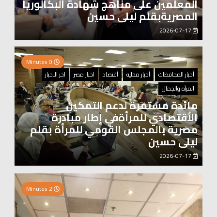
المعلمين على مناهج شهادة البكالوريا
المصريةبقلم ليلى حسين
2026-07-17
0 Minutes
أخبار المحافظات
أخبار محليه
أقتصاد
اخبار مصر
اخر الاخبار
المرأه والجمال
مائدة مستمرة لدعم التمكين
الأقتصادي للمرأةفي إطار مبادرة
مصرية بالمجلس القومي للمرأة بقلم
ليلى حسين
2026-07-17
0 Minutes