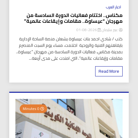
اخبار العرب
مكناس.. اختتام فعاليات الدورة السادسة من
مهرجان “عيساوة.. مقامات وإيقاعات عالمية”
عبير سليمان
2026-08-01
كتب / شادي احمد بنات عيساوة يشعلن منصة الساحة الإدارية
بايقاهتهم الفنية والروحية اختتمت، مساء يوم السبت المنصرم
بمدينة مكناس، فعاليات الدورة السادسة من مهرجان “عيساوة..
مقامات وإيقاعات عالمية”، التي امتدت على مدى أربعة...
Read More
0 Minutes