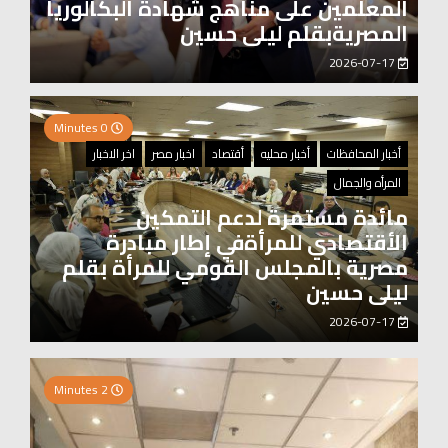
المعلمين على مناهج شهادة البكالوريا
المصريةبقلم ليلى حسين
2026-07-17
0 Minutes
أخبار المحافظات
أخبار محليه
أقتصاد
اخبار مصر
اخر الاخبار
المرأه والجمال
مائدة مستمرة لدعم التمكين
الأقتصادي للمرأةفي إطار مبادرة
مصرية بالمجلس القومي للمرأة بقلم
ليلى حسين
2026-07-17
0 Minutes