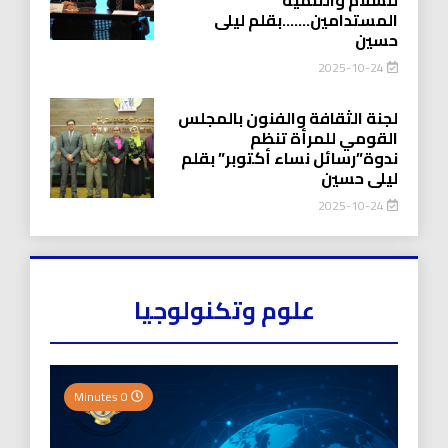
المستدامين…….بقلم ليلى
حسين
2025-10-24
لجنة الثقافة والفنون بالمجلس
القومي للمرأة تنظم
ندوة”رسائل نساء أكتوبر” بقلم
ليلى حسين
2025-10-24
علوم وتكنولوجيا
0 Minutes