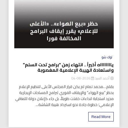
توك شو
يااااااااه أخيراً .. انتهاء زمن “برامج تحت السلم”
واستعادة الهيبة الإعلامية المغصوبة
أحمد السيد
2026-08-04
بقلم…محمد تمام لم يكن قرار المجلس الأعلى لتنظيم الإعلام
بحظر “بيع الهواء” والإيقاف الفوري لبرامج المساحات الإيجارية
مجرد استجابة لنداءات خفتت طويلاً، بل جاء كإعلان دولة للتعافي
الإعلامي؛ خطوة جادة نحو استرداد هيبة الشاشة...
Read More