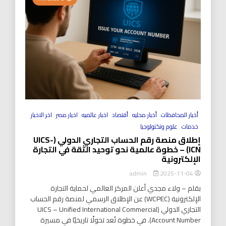
أخبار المحافظات
أخبار محليه
أقتصاد
اخبار عالميه
اخبار مصر
اخر الاخبار
خدمات
علوم وتكنولوجيا
إطلاق منصة رقم الحساب التجاري الدولي (UICS-
ICN) – خطوة عالمية نحو توحيد الثقة في التجارة
الإلكترونية
2025-11-04
admin
بقلم – ولاء مجدي أعلن المركز العالمي لحماية التجارة
الإلكترونية (WCPEC) عن الإطلاق الرسمي لمنصة رقم الحساب
التجاري الدولي (UICS – Unified International Commercial
Account Number). في خطوة تُعد تحولًا تاريخيًا في مسيرة