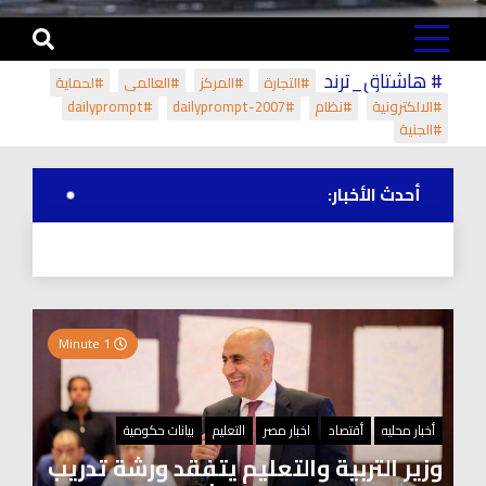
# هاشتاق_ترند
#التجارة
#المركز
#العالمي
#لحماية
#الالكترونية
#نظام
#dailyprompt-2007
#dailyprompt
#الجنية
أحدث الأخبار:
1 Minute
أخبار محليه
أقتصاد
اخبار مصر
التعليم
بيانات حكومية
وزير التربية والتعليم يتفقد ورشة تدريب