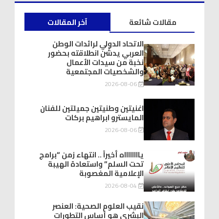
مقالات شائعة
آخر المقالات
الاتحاد الدولي لرائدات الوطن
العربي يدشّن انطلاقته بحضور
نخبة من سيدات الأعمال
والشخصيات المجتمعية
2026-08-06
اغنيتين وطنيتين جميلتين للفنان
المايسترو ابراهيم بركات
2026-08-06
يااااااااه أخيراً .. انتهاء زمن “برامج
تحت السلم” واستعادة الهيبة
الإعلامية المغصوبة
2026-08-04
نقيب العلوم الصحية: العنصر
البشري هو أساس التطورات