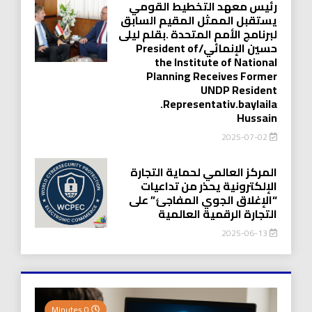
رئيس معهد التخطيط القومي
يستقبل الممثل المقيم السابق
لبرنامج الأمم المتحدة .بقلم ليلى
حسين الإنمائي/President of
the Institute of National
Planning Receives Former
UNDP Resident
.Representativ.baylaila
Hussain
2025-07-02
المركز العالمي لحماية التجارة
الإلكترونية يحذر من تداعيات
“الإغلاق الجوي المفاجئ” على
التجارة الرقمية العالمية
2025-06-13
0 Minutes