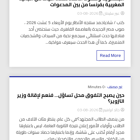
المغربية بفرنسا من بين المدعوات
عبير سليمان
2026-08-03
كتب / شادياحمد ستتجه الأنظار يوم الأربعاء 5 غشت 2026 ،
صوب مصر الجديدة بالعاصمة القاهرة، حيث ستحتضن أحد
فنادقها حدث استثنائي سيجمع نخبة من السيدات والشخصيات
المتميزة، كما أن هذا الحدث سيعرف مواكبة...
Read More
غير مصنف
-0 Minutes
حين يصبح التفوق محل تساؤل… فنعم لإقالة وزير
التزوير؟
خالد ابراهيم
2026-08-03
من ينصف الطالب المجتهد؟في كل عام، ينتظر مئات الآلاف من
الطلاب وأولياء الأمور إعلان نتيجة الثانوية العامة، ليس باعتبارها
مجرد أرقام تُكتب على شاشة، وإنما باعتبارها حصاد سنوات طويلة
من الكفاح، والسهر، والدموع، والتضحيات.وراء...