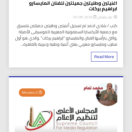
اغنيتين وطنيتين جميلتين للفنان المايسترو
ابراهيم بركات
عبير سليمان
2026-08-06
كتب / شادي احمد تم تسجيل أغنيتين وطنيتين جميلتين بتنسيق
مع جمعية الأركسترا السمفونية المغربية للموسيقى الأصيلة
,والتي يترأسها الفنان والمايسترو “ابراهيم بركات” ,والدي هو أول
مطرب ومايسترو مغربي يغني أغنية وطنية وعربية بالقاهرة...
Read More
0 Minutes