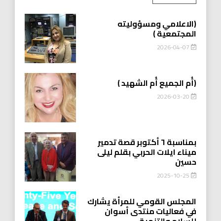
(الاعلامي ومسؤوليته
المجتمعية )
2026-04-07
(أُم الجميع أُم الشهيد )
2026-03-20
بمناسبة ٦ أكتوبر قصة تدمير
ميناء ايلات الحربي بقلم ليلى
حسين
2025-10-25
المجلس القومي للمرأة يشارك
في فعاليات منتدى أسوان
للسلام والتنمية