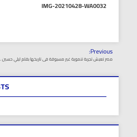
العر
IMG-20210428-WA0032
تصفّح
Previous:
المقالات
مصر تعيش تجربة تنموية غير مسبوقة فى تاريخها بقلم ليلي حسين .
STS