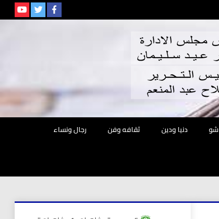
م
شو
دنيا ودين
ثقافه وفن
رجال ونساء