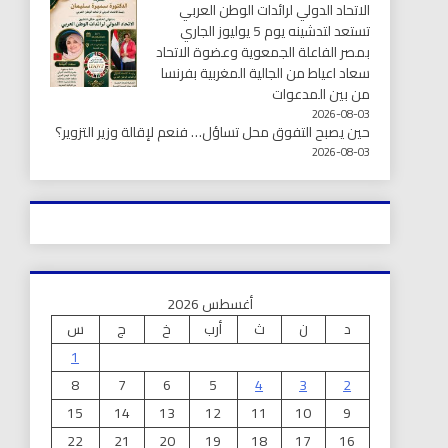
الاتحاد الدولي لرائدات الوطن العربي
تستعد لتدشينه يوم 5 يوليوز الجاري
بمصر الفاعلة الجمعوية وعضوة الاتحاد
سعاد اعياط من الجالية المغربية بفرنسا
من بين المدعوات
2026-08-03
حين يصبح التفوق محل تساؤل… فنعم لإقالة وزير التزوير؟
2026-08-03
أغسطس 2026
د
ن
ث
أرب
خ
ج
س
1
8
7
6
5
4
3
2
15
14
13
12
11
10
9
22
21
20
19
18
17
16