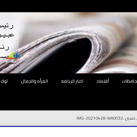
اقع
ة الحل
محافظات
أقتصاد
اخبار الرياضه
المرأه والجمال
توك 
 حسين .
IMG-20210428-WA0032