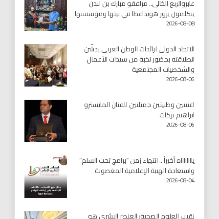
عابروالربع الخالى.. مرافقو مبارك بن لندن
يتكلمون يزور هويداعطا في بيتها ومؤسستها
2026-08-08
الاتحاد الدولي لرائدات الوطن العربي يدشّن
انطلاقته بحضور نخبة من سيدات الأعمال
والشخصيات المجتمعية
2026-08-06
اغنيتين وطنيتين جميلتين للفنان المايسترو
ابراهيم بركات
2026-08-06
يااااااااه أخيراً .. انتهاء زمن “برامج تحت السلم”
واستعادة الهيبة الإعلامية المغصوبة
2026-08-04
نقيب العلوم الصحية: العنصر البشري هو