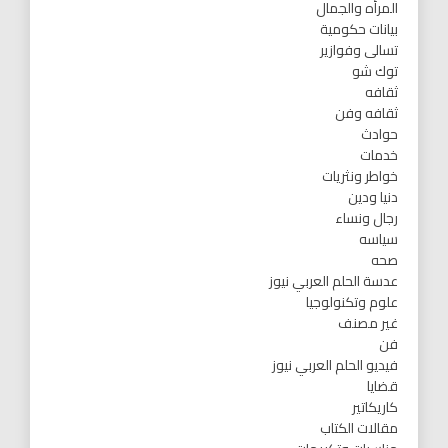
المرأه والجمال
بيانات حكومية
تسالى وفوازير
توك شو
ثقافه
ثقافه وفن
حوادث
خدمات
خواطر ونثريات
دنيا ودين
رجال ونساء
سياسه
صحه
عدسة الحلم العربي نيوز
علوم وتكنولوجيا
غير مصنف
فن
فيديو الحلم العربي نيوز
قضايا
كاريكاتير
مقالات الكتاب