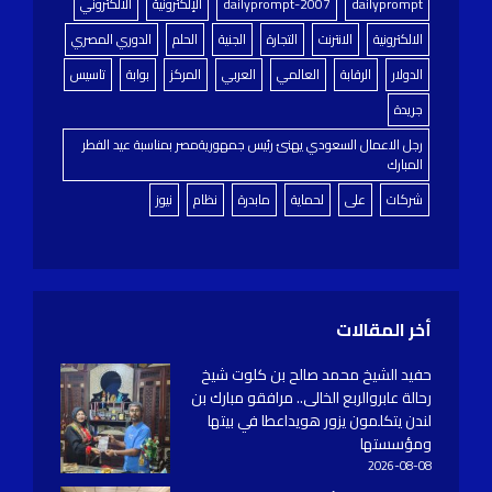
dailyprompt
dailyprompt-2007
الإلكترونية
الالكتروني
الالكترونية
الانترنت
التجارة
الجنية
الحلم
الدوري المصري
الدولار
الرقابة
العالمي
العربي
المركز
بوابة
تاسيس
جريدة
رجل الاعمال السعودي يهنئ رئيس جمهوريةمصر بمناسبة عيد الفطر
المبارك
شركات
على
لحماية
مابدرة
نظام
نيوز
أخر المقالات
حفيد الشيخ محمد صالح بن كلوت شيخ
رحالة عابروالربع الخالى.. مرافقو مبارك بن
لندن يتكلمون يزور هويداعطا في بيتها
ومؤسستها
2026-08-08