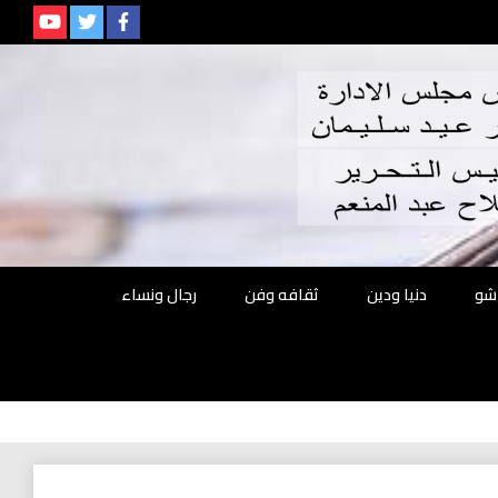
م
شو
دنيا ودين
ثقافه وفن
رجال ونساء