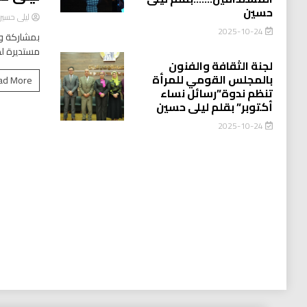
حسين
ليلى حسي
2025-10-24
بمشاركة وا
مستديرة لد
لجنة الثقافة والفنون
بالمجلس القومي للمرأة
ad More
تنظم ندوة”رسائل نساء
أكتوبر” بقلم ليلى حسين
2025-10-24