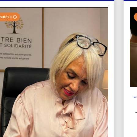
0 Minutes
ت
ولي (UICS-ICN) –