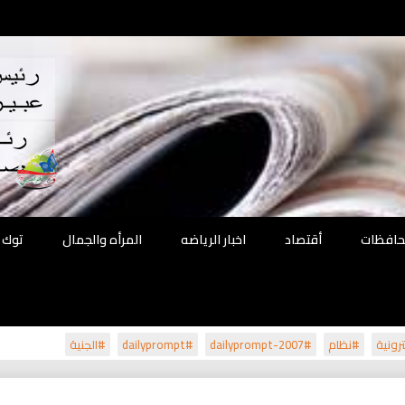
اقع
ة الحل
محافظات
أقتصاد
اخبار الرياضه
المرأه والجمال
توك 
رونية
#نظام
#dailyprompt-2007
#dailyprompt
#الجنية