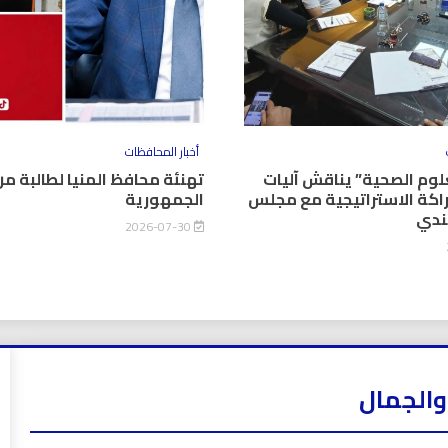
أخبار المحافظات
وم الصحية” يناقش آليات
تهنئة محافظ المنيا لطالبة من
اكة الاستراتيجية مع مجلس
الجمهورية
كندي
2026-07-30
والجمال