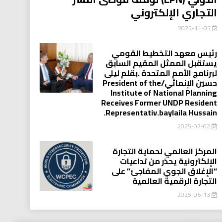
التجاري الإلكتروني
2025-11-05
رئيس معهد التخطيط القومي
يستقبل الممثل المقيم السابق
لبرنامج الأمم المتحدة .بقلم ليلى
حسين الإنمائي/President of the
Institute of National Planning
Receives Former UNDP Resident
.Representativ.baylaila Hussain
2025-07-02
المركز العالمي لحماية التجارة
الإلكترونية يحذر من تداعيات
“الإغلاق الجوي المفاجئ” على
التجارة الرقمية العالمية
2025-06-13