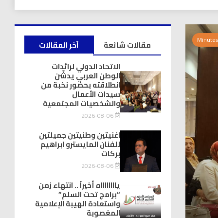
مقالات شائعة
آخر المقالات
الاتحاد الدولي لرائدات
الوطن العربي يدشّن
انطلاقته بحضور نخبة من
سيدات الأعمال
والشخصيات المجتمعية
2026-08-06
اغنيتين وطنيتين جميلتين
للفنان المايسترو ابراهيم
بركات
2026-08-06
يااااااااه أخيراً .. انتهاء زمن
“برامج تحت السلم”
واستعادة الهيبة الإعلامية
المغصوبة