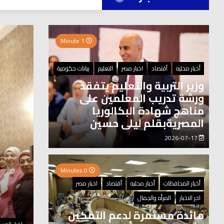
العر
1 Minute
0 Minutes
أخبار محليه
أقتصاد
اخبار مصر
التعليم
بيانات حكومية
وزير التربية والتعليم يتفقد
ورشة تدريب المعلمين على
مناهج شهادة البكالوريا
المصريةبقلم ليلى حسين
2026-07-17
0 Minutes
أخبار المحافظات
أخبار محليه
أقتصاد
اخبار مصر
اخر الاخبار
المرأه والجمال
مائدة مستمرة لدعم التمكين