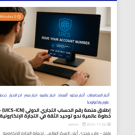
0 Minutes
أخبار المحافظات
أخبار محليه
أقتصاد
اخبار عالميه
اخبار مصر
اخر الاخبار
خدما
علوم وتكنولوجيا
إطلاق منصة رقم الحساب التجاري الد
خطوة عالمية نحو توحيد الثقة في التجارة الإلكترونية
2025-11-04
admin
بقلم – ولاء مجدي أعلن المركز العالمي لحماية التجارة الإلكترونية