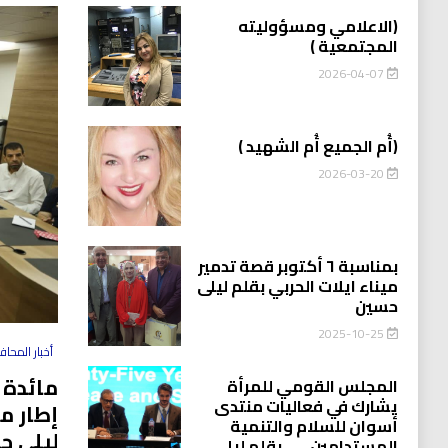
(الاعلامي ومسؤوليته
المجتمعية )
2026-04-07
(أُم الجميع أُم الشهيد )
2026-03-20
بمناسبة ٦ أكتوبر قصة تدمير
ميناء ايلات الحربي بقلم ليلى
حسين
2025-10-25
أخبار المحا
مائدة 
المجلس القومي للمرأة
يشارك في فعاليات منتدى
إطار م
أسوان للسلام والتنمية
ليلى ح
المستدامين…….بقلم ليلى