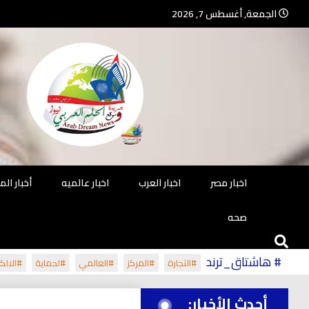
Ski
الجمعة, أغسطس 7, 2026
t
conten
جريدة مستقلة – صحافة تضيئ لك الو
جريد
اخبار مصر
اخبار العرب
اخبار عالميه
أخبار ال
صحه
# هاشتاق_ترند
#التجارة
#المركز
#العالمي
#لحماية
#الالكت
أحدث الأخبار: