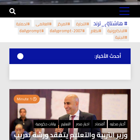
# هاشتاق_ترند
#التجارة
#المركز
#العالمي
#لحماية
#الالكترونية
#نظام
#dailyprompt-2007
#dailyprompt
#الجنية
أحدث الأخبار:
1 Minute
أخبار محليه
أقتصاد
اخبار مصر
التعليم
بيانات حكومية
وزير التربية والتعليم يتفقد ورشة تدريب