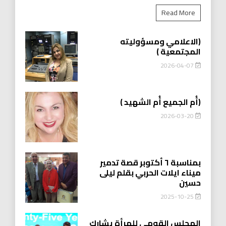
Read More
(الاعلامي ومسؤوليته
المجتمعية )
2026-04-07
(أُم الجميع أُم الشهيد )
2026-03-20
بمناسبة ٦ أكتوبر قصة تدمير
ميناء ايلات الحربي بقلم ليلى
حسين
2025-10-25
المجلس القومي للمرأة يشارك