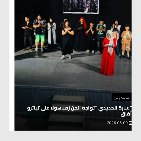
توك شو
حفيد الشيخ محمد صالح بن كلوت شيخ رحالة
عابروالربع الخالى.. مرافقو مبارك بن لندن يتكلمون
يزور هويداعطا في بيتها ومؤسستها
2026-08-08