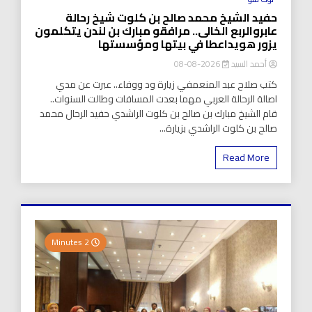
حفيد الشيخ محمد صالح بن كلوت شيخ رحالة
عابروالربع الخالى.. مرافقو مبارك بن لندن يتكلمون
يزور هويداعطا في بيتها ومؤسستها
أحمد السيد
2026-08-08
كتب صلاح عبد المنعمفي زيارة ود ووفاء.. عبرت عن مدي
اصالة الرحالة العربي مهما بعدت المسافات وطالت السنوات..
قام الشيخ مبارك بن صالح بن كلوت الراشدي حفيد الرحال محمد
صالح بن كلوت الراشدي بزيارة...
Read More
2 Minutes