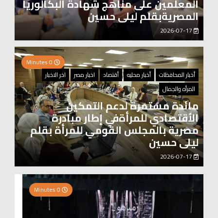
المعلمين على مناهج شهادة البكالوريا
المصريةبقلم ليلى حسين
2026-07-17
0 Minutes
أخبار المحافظات
أخبار محليه
أقتصاد
اخبار مصر
اخر الاخبار
المرأه والجمال
مائدة مستمرة لدعم التمكين
الأقتصادي للمرأةفي إطار مبادرة
مصرية بالمجلس القومي للمرأة بقلم
ليلى حسين
2026-07-17
0 Minutes