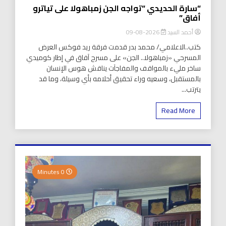
“سارة الحديدي “تواجه الجن زمباهولا على تياترو
أفاق”
أحمد السيد
2026-08-09
كتب..الاعلامي/ محمد بدر قدمت فرقة ريد فوكس العرض
المسرحي «زمباهولا.. الجن» على مسرح آفاق في إطار كوميدي
ساخر مليء بالمواقف والمفاجآت يناقش هوس الإنسان
بالمستقبل، وسعيه وراء تحقيق أحلامه بأي وسيلة، وما قد
يترتب...
Read More
0 Minutes