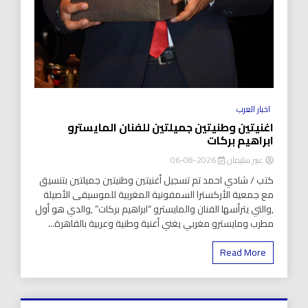
اخبار العرب
اغنيتين وطنيتين جميلتين للفنان المايسترو
ابراهيم بركات
عبير سليمان
2026-08-06
كتب / شادي احمد تم تسجيل أغنيتين وطنيتين جميلتين بتنسيق
مع جمعية الأركسترا السمفونية المغربية للموسيقى الأصيلة
,والتي يترأسها الفنان والمايسترو “ابراهيم بركات” ,والدي هو أول
مطرب ومايسترو مغربي يغني أغنية وطنية وعربية بالقاهرة...
Read More