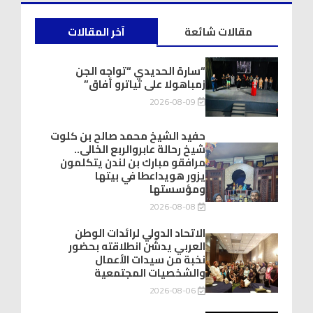
مقالات شائعة
آخر المقالات
“سارة الحديدي “تواجه الجن
زمباهولا على تياترو أفاق”
2026-08-09
حفيد الشيخ محمد صالح بن كلوت
شيخ رحالة عابروالربع الخالى..
مرافقو مبارك بن لندن يتكلمون
يزور هويداعطا في بيتها
ومؤسستها
2026-08-08
الاتحاد الدولي لرائدات الوطن
العربي يدشّن انطلاقته بحضور
نخبة من سيدات الأعمال
والشخصيات المجتمعية
2026-08-06