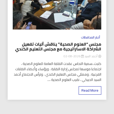
أخبار المحافظات
مجلس “العلوم الصحية” يناقش آليات تفعيل
الشراكة الاستراتيجية مع مجلس التعليم الكندي
أحمد السيد
2026-08-02
كتبت..سمية النحاس عقدت النقابة العامة للعلوم الصحية ،
اجتماعا موسعا لمجلس إدارة النقابة ، ورؤساء وأعضاء النقابات
الفرعية ، وممثلي مجلس التعليم الكندي ، وترأس الاجتماع أحمد
السيد الدبيكي ، نقيب العلوم الصحية ،...
Read More