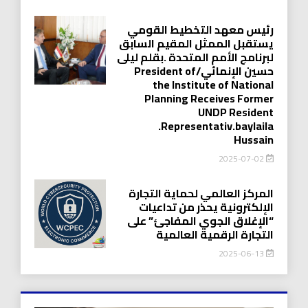
رئيس معهد التخطيط القومي
يستقبل الممثل المقيم السابق
لبرنامج الأمم المتحدة .بقلم ليلى
حسين الإنمائي/President of
the Institute of National
Planning Receives Former
UNDP Resident
.Representativ.baylaila
Hussain
2025-07-02
المركز العالمي لحماية التجارة
الإلكترونية يحذر من تداعيات
“الإغلاق الجوي المفاجئ” على
التجارة الرقمية العالمية
2025-06-13