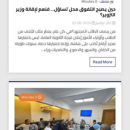
غير مصنف
-0 Minutes
حين يصبح التفوق محل تساؤل… فنعم لإقالة وزير
التزوير؟
خالد ابراهيم
2026-08-03
من ينصف الطالب المجتهد؟في كل عام، ينتظر مئات الآلاف من
الطلاب وأولياء الأمور إعلان نتيجة الثانوية العامة، ليس باعتبارها
مجرد أرقام تُكتب على شاشة، وإنما باعتبارها حصاد سنوات طويلة
من الكفاح، والسهر، والدموع، والتضحيات.وراء...
Read More
0 Minutes