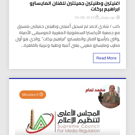
اغنيتين وطنيتين جميلتين للفنان المايسترو
ابراهيم بركات
عبير سليمان
2026-08-06
كتب / شادي احمد تم تسجيل أغنيتين وطنيتين جميلتين بتنسيق
مع جمعية الأركسترا السمفونية المغربية للموسيقى الأصيلة
,والتي يترأسها الفنان والمايسترو “ابراهيم بركات” ,والدي هو أول
مطرب ومايسترو مغربي يغني أغنية وطنية وعربية بالقاهرة...
Read More
0 Minutes