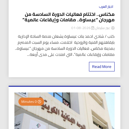
اخبار العرب
مكناس.. اختتام فعاليات الدورة السادسة من
مهرجان “عيساوة.. مقامات وإيقاعات عالمية”
عبير سليمان
2026-08-01
كتب / شادي احمد بنات عيساوة يشعلن منصة الساحة الإدارية
بايقاهتهم الفنية والروحية اختتمت، مساء يوم السبت المنصرم
بمدينة مكناس، فعاليات الدورة السادسة من مهرجان “عيساوة..
مقامات وإيقاعات عالمية”، التي امتدت على مدى أربعة...
Read More
0 Minutes