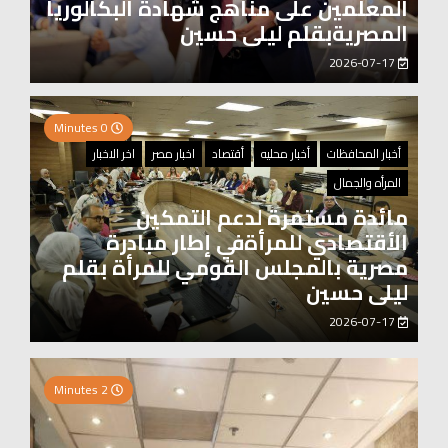
المعلمين على مناهج شهادة البكالوريا
المصريةبقلم ليلى حسين
2026-07-17
0 Minutes
أخبار المحافظات
أخبار محليه
أقتصاد
اخبار مصر
اخر الاخبار
المرأه والجمال
مائدة مستمرة لدعم التمكين
الأقتصادي للمرأةفي إطار مبادرة
مصرية بالمجلس القومي للمرأة بقلم
ليلى حسين
2026-07-17
0 Minutes