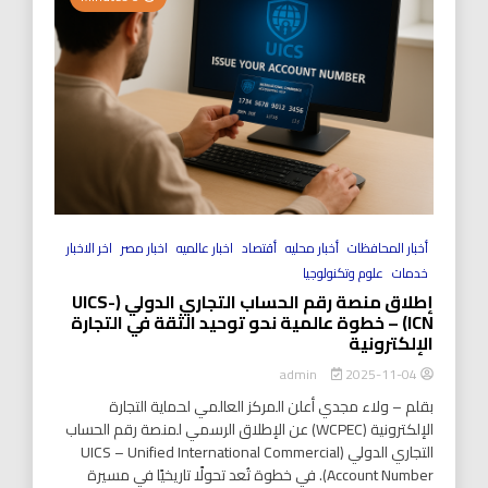
أخبار المحافظات
أخبار محليه
أقتصاد
اخبار عالميه
اخبار مصر
اخر الاخبار
خدمات
علوم وتكنولوجيا
إطلاق منصة رقم الحساب التجاري الدولي (UICS-
ICN) – خطوة عالمية نحو توحيد الثقة في التجارة
الإلكترونية
2025-11-04
admin
بقلم – ولاء مجدي أعلن المركز العالمي لحماية التجارة
الإلكترونية (WCPEC) عن الإطلاق الرسمي لمنصة رقم الحساب
التجاري الدولي (UICS – Unified International Commercial
Account Number). في خطوة تُعد تحولًا تاريخيًا في مسيرة