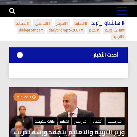
# هاشتاق_ترند
#التجارة
#المركز
#العالمي
#لحماية
#الالكترونية
#نظام
#dailyprompt-2007
#dailyprompt
#الجنية
أحدث الأخبار:
1 Minute
أخبار محليه
أقتصاد
اخبار مصر
التعليم
بيانات حكومية
وزير التربية والتعليم يتفقد ورشة تدريب