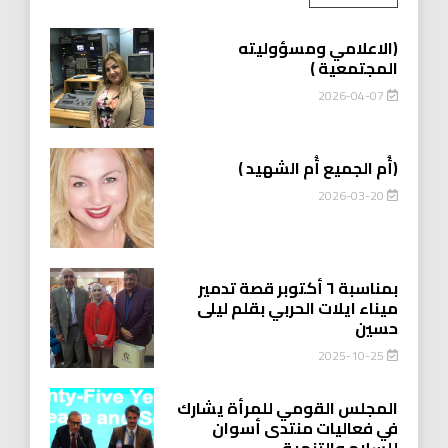
(الاعلامي ومسؤوليته
المجتمعية )
2026-04-07
(أُم الجميع أُم الشهيد )
2026-03-20
بمناسبة ٦ أكتوبر قصة تدمير
ميناء ايلات الحربي بقلم ليلى
حسين
2025-10-25
المجلس القومي للمرأة يشارك
في فعاليات منتدى أسوان
للسلام والتنمية