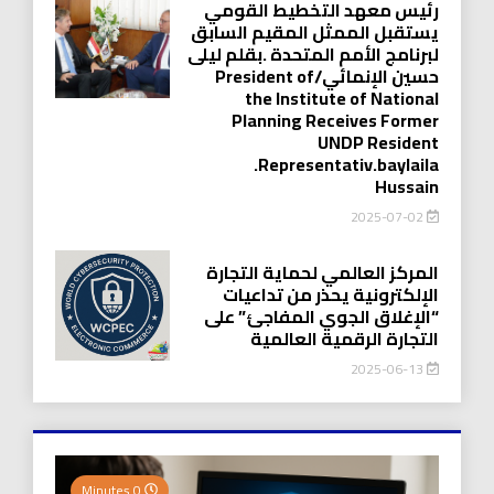
رئيس معهد التخطيط القومي
يستقبل الممثل المقيم السابق
لبرنامج الأمم المتحدة .بقلم ليلى
حسين الإنمائي/President of
the Institute of National
Planning Receives Former
UNDP Resident
.Representativ.baylaila
Hussain
2025-07-02
المركز العالمي لحماية التجارة
الإلكترونية يحذر من تداعيات
“الإغلاق الجوي المفاجئ” على
التجارة الرقمية العالمية
2025-06-13
0 Minutes