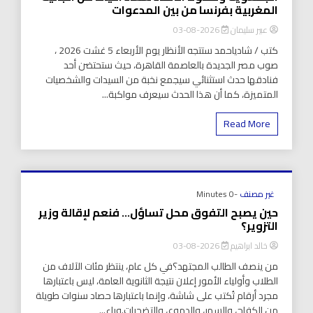
المغربية بفرنسا من بين المدعوات
عبير سليمان
2026-08-03
كتب / شادياحمد ستتجه الأنظار يوم الأربعاء 5 غشت 2026 ،
صوب مصر الجديدة بالعاصمة القاهرة، حيث ستحتضن أحد
فنادقها حدث استثنائي سيجمع نخبة من السيدات والشخصيات
المتميزة، كما أن هذا الحدث سيعرف مواكبة...
Read More
غير مصنف
-0 Minutes
حين يصبح التفوق محل تساؤل… فنعم لإقالة وزير
التزوير؟
خالد ابراهيم
2026-08-03
من ينصف الطالب المجتهد؟في كل عام، ينتظر مئات الآلاف من
الطلاب وأولياء الأمور إعلان نتيجة الثانوية العامة، ليس باعتبارها
مجرد أرقام تُكتب على شاشة، وإنما باعتبارها حصاد سنوات طويلة
من الكفاح، والسهر، والدموع، والتضحيات.وراء...