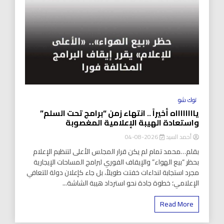
توك شو
يااااااااه أخيراً .. انتهاء زمن “برامج تحت السلم”
واستعادة الهيبة الإعلامية المغصوبة
أحمد السيد
2026-08-04
بقلم…محمد تمام لم يكن قرار المجلس الأعلى لتنظيم الإعلام
بحظر “بيع الهواء” والإيقاف الفوري لبرامج المساحات الإيجارية
مجرد استجابة لنداءات خفتت طويلاً، بل جاء كإعلان دولة للتعافي
الإعلامي؛ خطوة جادة نحو استرداد هيبة الشاشة...
Read More