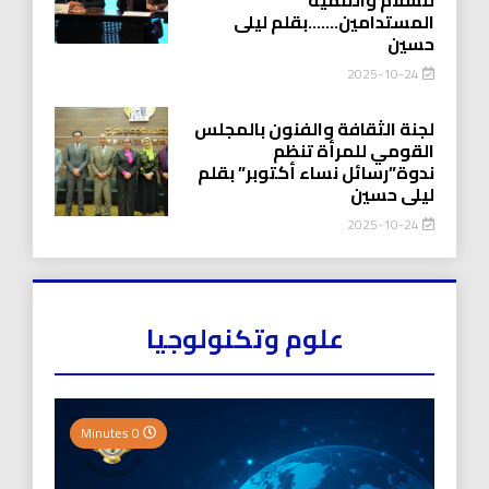
المستدامين…….بقلم ليلى
حسين
2025-10-24
لجنة الثقافة والفنون بالمجلس
القومي للمرأة تنظم
ندوة”رسائل نساء أكتوبر” بقلم
ليلى حسين
2025-10-24
علوم وتكنولوجيا
0 Minutes