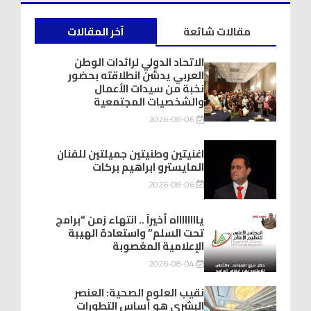
مقالات شائعة
آخر المقالات
الاتحاد الدولي لرائدات الوطن
العربي يدشّن انطلاقته بحضور
نخبة من سيدات الأعمال
والشخصيات المجتمعية
2026-08-06
اغنيتين وطنيتين جميلتين للفنان
المايسترو ابراهيم بركات
2026-08-06
يااااااااه أخيراً .. انتهاء زمن “برامج
تحت السلم” واستعادة الهيبة
الإعلامية المغصوبة
2026-08-04
نقيب العلوم الصحية: العنصر
البشري هو أساس التطورات