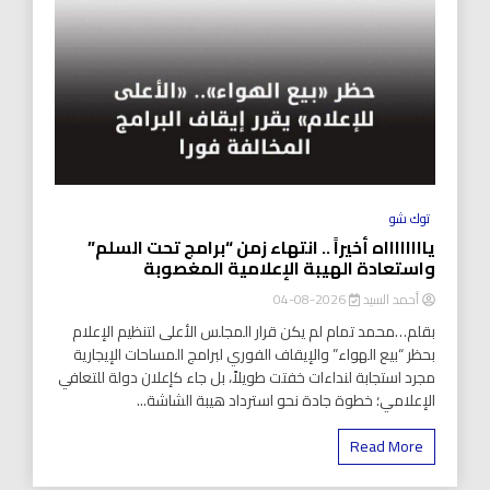
توك شو
يااااااااه أخيراً .. انتهاء زمن “برامج تحت السلم”
واستعادة الهيبة الإعلامية المغصوبة
أحمد السيد
2026-08-04
بقلم…محمد تمام لم يكن قرار المجلس الأعلى لتنظيم الإعلام
بحظر “بيع الهواء” والإيقاف الفوري لبرامج المساحات الإيجارية
مجرد استجابة لنداءات خفتت طويلاً، بل جاء كإعلان دولة للتعافي
الإعلامي؛ خطوة جادة نحو استرداد هيبة الشاشة...
Read More