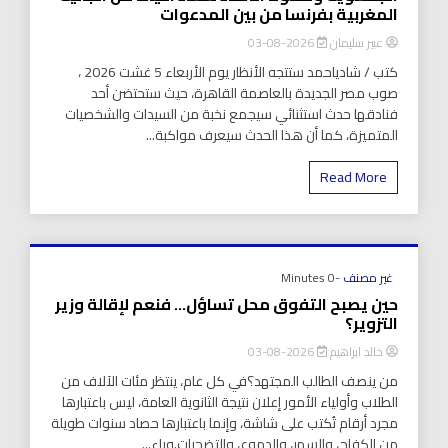
المغربية بفرنسا من بين المدعوات
عبير سليمان
2026-08-03
كتب / شادياحمد ستتجه الأنظار يوم الأربعاء 5 غشت 2026 ،
صوب مصر الجديدة بالعاصمة القاهرة، حيث ستحتضن أحد
فنادقها حدث استثنائي سيجمع نخبة من السيدات والشخصيات
المتميزة، كما أن هذا الحدث سيعرف مواكبة...
Read More
غير مصنف
-0 Minutes
حين يصبح التفوق محل تساؤل… فنعم لإقالة وزير
التزوير؟
خالد ابراهيم
2026-08-03
من ينصف الطالب المجتهد؟في كل عام، ينتظر مئات الآلاف من
الطلاب وأولياء الأمور إعلان نتيجة الثانوية العامة، ليس باعتبارها
مجرد أرقام تُكتب على شاشة، وإنما باعتبارها حصاد سنوات طويلة
من الكفاح، والسهر، والدموع، والتضحيات.وراء...