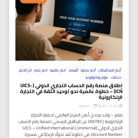
أخبار المحافظات
أخبار محليه
أقتصاد
اخبار عالميه
اخبار مصر
اخر الاخبار
خدمات
علوم وتكنولوجيا
إطلاق منصة رقم الحساب التجاري الدولي (UICS-
ICN) – خطوة عالمية نحو توحيد الثقة في التجارة
الإلكترونية
2025-11-04
admin
بقلم – ولاء مجدي أعلن المركز العالمي لحماية التجارة
الإلكترونية (WCPEC) عن الإطلاق الرسمي لمنصة رقم الحساب
التجاري الدولي (UICS – Unified International Commercial
Account Number). في خطوة تُعد تحولًا تاريخيًا في مسيرة