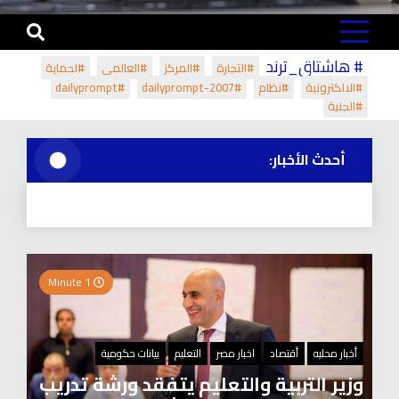
# هاشتاق_ترند
#التجارة
#المركز
#العالمي
#لحماية
#الالكترونية
#نظام
#dailyprompt-2007
#dailyprompt
#الجنية
أحدث الأخبار:
1 Minute
أخبار محليه
أقتصاد
اخبار مصر
التعليم
بيانات حكومية
وزير التربية والتعليم يتفقد ورشة تدريب