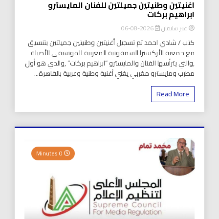
اغنيتين وطنيتين جميلتين للفنان المايسترو
ابراهيم بركات
عبير سليمان
2026-08-06
كتب / شادي احمد تم تسجيل أغنيتين وطنيتين جميلتين بتنسيق
مع جمعية الأركسترا السمفونية المغربية للموسيقى الأصيلة
,والتي يترأسها الفنان والمايسترو “ابراهيم بركات” ,والدي هو أول
مطرب ومايسترو مغربي يغني أغنية وطنية وعربية بالقاهرة...
Read More
0 Minutes