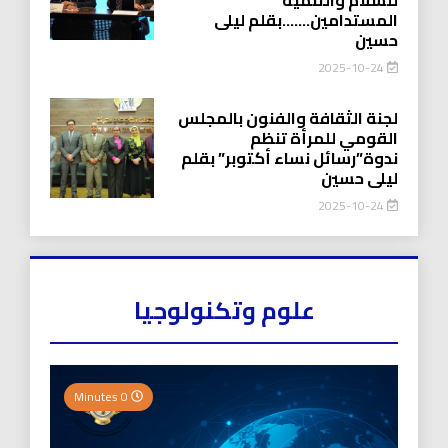
المستدامين…….بقلم ليلى
حسين
2025-10-24
لجنة الثقافة والفنون بالمجلس
القومي للمرأة تنظم
ندوة”رسائل نساء أكتوبر” بقلم
ليلى حسين
2025-10-24
علوم وتكنولوجيا
0 Minutes