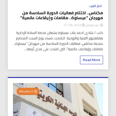
اخبار العرب
مكناس.. اختتام فعاليات الدورة السادسة من
مهرجان “عيساوة.. مقامات وإيقاعات عالمية”
عبير سليمان
2026-08-01
كتب / شادي احمد بنات عيساوة يشعلن منصة الساحة الإدارية
بايقاهتهم الفنية والروحية اختتمت، مساء يوم السبت المنصرم
بمدينة مكناس، فعاليات الدورة السادسة من مهرجان “عيساوة..
مقامات وإيقاعات عالمية”، التي امتدت على مدى أربعة...
Read More
0 Minutes