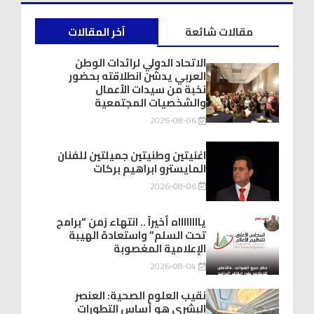
مقالات شائعة
آخر المقالات
الاتحاد الدولي لرائدات الوطن
العربي يدشّن انطلاقته بحضور
نخبة من سيدات الأعمال
والشخصيات المجتمعية
2026-08-06
اغنيتين وطنيتين جميلتين للفنان
المايسترو ابراهيم بركات
2026-08-06
يااااااااه أخيراً .. انتهاء زمن “برامج
تحت السلم” واستعادة الهيبة
الإعلامية المغصوبة
2026-08-04
نقيب العلوم الصحية: العنصر
البشري هو أساس التطورات