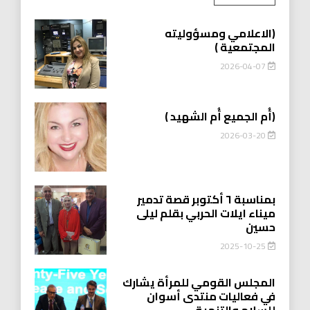
(الاعلامي ومسؤوليته
المجتمعية )
2026-04-07
(أُم الجميع أُم الشهيد )
2026-03-20
بمناسبة ٦ أكتوبر قصة تدمير
ميناء ايلات الحربي بقلم ليلى
حسين
2025-10-25
المجلس القومي للمرأة يشارك
في فعاليات منتدى أسوان
للسلام والتنمية