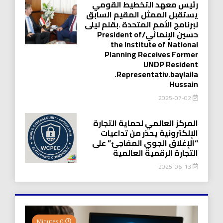
رئيس معهد التخطيط القومي
يستقبل الممثل المقيم السابق
لبرنامج الأمم المتحدة .بقلم ليلى
حسين الإنمائي/President of
the Institute of National
Planning Receives Former
UNDP Resident
.Representativ.baylaila
Hussain
2025-07-02
المركز العالمي لحماية التجارة
الإلكترونية يحذر من تداعيات
“الإغلاق الجوي المفاجئ” على
التجارة الرقمية العالمية
2025-06-13
0 Minutes