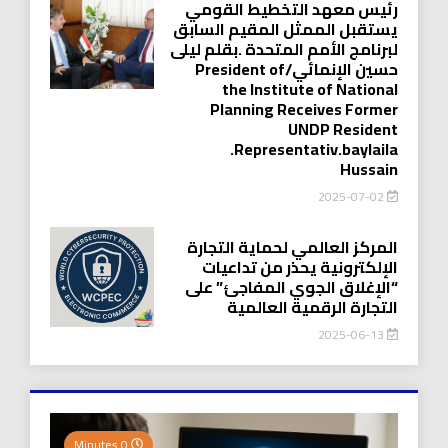
رئيس معهد التخطيط القومي
يستقبل الممثل المقيم السابق
لبرنامج الأمم المتحدة .بقلم ليلى
حسين الإنمائي/President of
the Institute of National
Planning Receives Former
UNDP Resident
.Representativ.baylaila
Hussain
2025-07-02
المركز العالمي لحماية التجارة
الإلكترونية يحذر من تداعيات
“الإغلاق الجوي المفاجئ” على
التجارة الرقمية العالمية
2025-06-13
0 Minutes