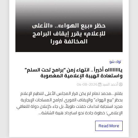
توك شو
يااااااااه أخيراً .. انتهاء زمن “برامج تحت السلم”
واستعادة الهيبة الإعلامية المغصوبة
أحمد السيد
2026-08-04
بقلم…محمد تمام لم يكن قرار المجلس الأعلى لتنظيم الإعلام
بحظر “بيع الهواء” والإيقاف الفوري لبرامج المساحات الإيجارية
مجرد استجابة لنداءات خفتت طويلاً، بل جاء كإعلان دولة للتعافي
الإعلامي؛ خطوة جادة نحو استرداد هيبة الشاشة...
Read More