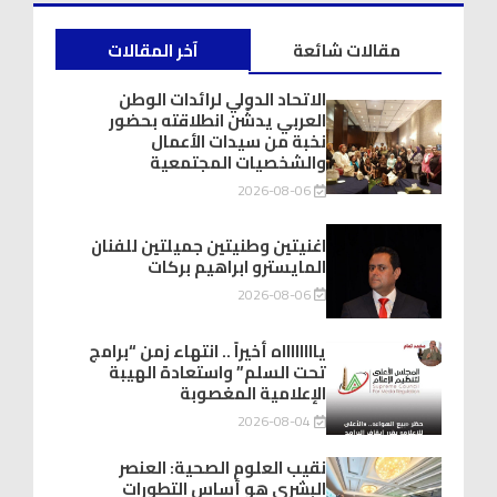
مقالات شائعة
آخر المقالات
الاتحاد الدولي لرائدات الوطن
العربي يدشّن انطلاقته بحضور
نخبة من سيدات الأعمال
والشخصيات المجتمعية
2026-08-06
اغنيتين وطنيتين جميلتين للفنان
المايسترو ابراهيم بركات
2026-08-06
يااااااااه أخيراً .. انتهاء زمن “برامج
تحت السلم” واستعادة الهيبة
الإعلامية المغصوبة
2026-08-04
نقيب العلوم الصحية: العنصر
البشري هو أساس التطورات