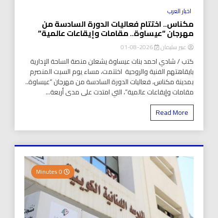
اخبار العرب
مكناس.. اختتام فعاليات الدورة السادسة من
مهرجان “عيساوة.. مقامات وإيقاعات عالمية”
عبير سليمان
2026-08-01
كتب / شادي احمد بنات عيساوة يشعلن منصة الساحة الإدارية
بايقاهتهم الفنية والروحية اختتمت، مساء يوم السبت المنصرم
بمدينة مكناس، فعاليات الدورة السادسة من مهرجان “عيساوة..
مقامات وإيقاعات عالمية”، التي امتدت على مدى أربعة...
Read More
0 Minutes