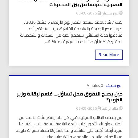
المغربية بفرنسا من بين المدعوات
عبير سليمان
2026-08-03
كتب / شادياحمد ستتجه الأنظار يوم الأربعاء 5 غشت 2026 ،
صوب مصر الجديدة بالعاصمة القاهرة، حيث ستحتضن أحد
فنادقها حدث استثنائي سيجمع نخبة من السيدات والشخصيات
المتميزة، كما أن هذا الحدث سيعرف مواكبة...
Read More
غير مصنف
-0 Minutes
حين يصبح التفوق محل تساؤل… فنعم لإقالة وزير
التزوير؟
خالد ابراهيم
2026-08-03
من ينصف الطالب المجتهد؟في كل عام، ينتظر مئات الآلاف من
الطلاب وأولياء الأمور إعلان نتيجة الثانوية العامة، ليس باعتبارها
مجرد أرقام تُكتب على شاشة، وإنما باعتبارها حصاد سنوات طويلة
من الكفاح، والسهر، والدموع، والتضحيات.وراء...