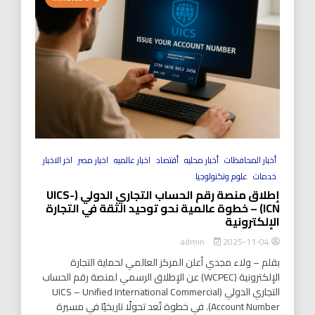
أخبار المحافظات
أخبار محليه
أقتصاد
اخبار عالميه
اخبار مصر
اخر الاخبار
خدمات
علوم وتكنولوجيا
إطلاق منصة رقم الحساب التجاري الدولي (UICS-
ICN) – خطوة عالمية نحو توحيد الثقة في التجارة
الإلكترونية
2025-11-04
admin
بقلم – ولاء مجدي أعلن المركز العالمي لحماية التجارة
الإلكترونية (WCPEC) عن الإطلاق الرسمي لمنصة رقم الحساب
التجاري الدولي (UICS – Unified International Commercial
Account Number). في خطوة تُعد تحولًا تاريخيًا في مسيرة