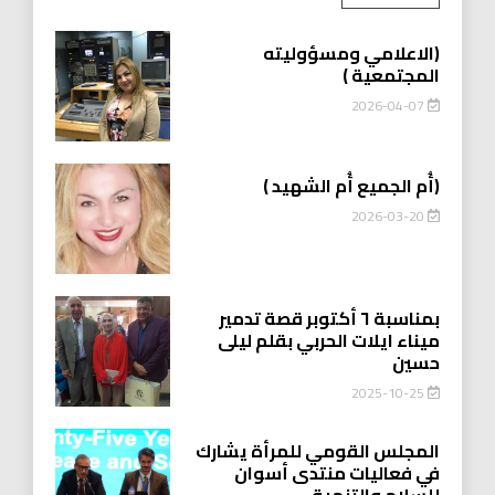
(الاعلامي ومسؤوليته
المجتمعية )
2026-04-07
(أُم الجميع أُم الشهيد )
2026-03-20
بمناسبة ٦ أكتوبر قصة تدمير
ميناء ايلات الحربي بقلم ليلى
حسين
2025-10-25
المجلس القومي للمرأة يشارك
في فعاليات منتدى أسوان
للسلام والتنمية