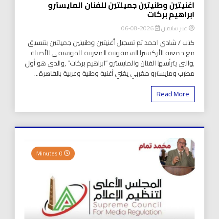
اغنيتين وطنيتين جميلتين للفنان المايسترو
ابراهيم بركات
عبير سليمان
2026-08-06
كتب / شادي احمد تم تسجيل أغنيتين وطنيتين جميلتين بتنسيق
مع جمعية الأركسترا السمفونية المغربية للموسيقى الأصيلة
,والتي يترأسها الفنان والمايسترو “ابراهيم بركات” ,والدي هو أول
مطرب ومايسترو مغربي يغني أغنية وطنية وعربية بالقاهرة...
Read More
0 Minutes