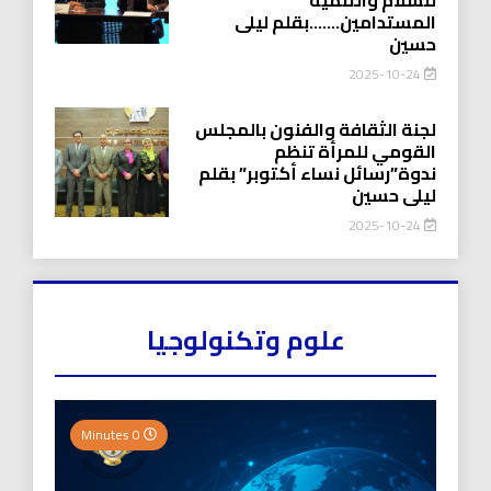
المستدامين…….بقلم ليلى
حسين
2025-10-24
لجنة الثقافة والفنون بالمجلس
القومي للمرأة تنظم
ندوة”رسائل نساء أكتوبر” بقلم
ليلى حسين
2025-10-24
علوم وتكنولوجيا
0 Minutes