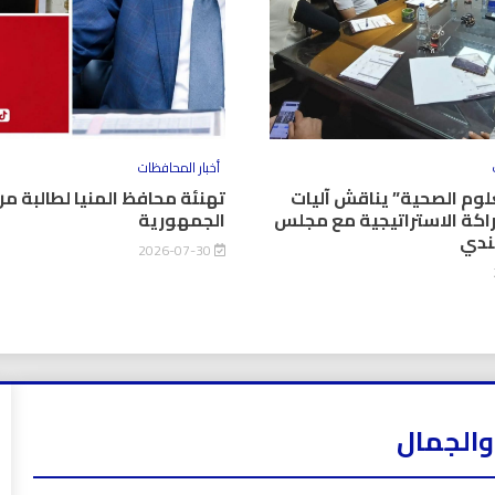
أخبار المحافظات
وم الصحية” يناقش آليات
تهنئة محافظ المنيا لطالبة من
اكة الاستراتيجية مع مجلس
الجمهورية
كندي
2026-07-30
والجمال