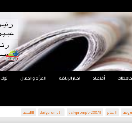
اقع
ة الحل
محافظات
أقتصاد
اخبار الرياضه
المرأه والجمال
توك 
رونية
#نظام
#dailyprompt-2007
#dailyprompt
#الجنية