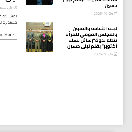
حسين
ليلى حسي
2025-10-24
بمشاركة وا
مستديرة لد
لجنة الثقافة والفنون
بالمجلس القومي للمرأة
ad More
تنظم ندوة”رسائل نساء
أكتوبر” بقلم ليلى حسين
2025-10-24