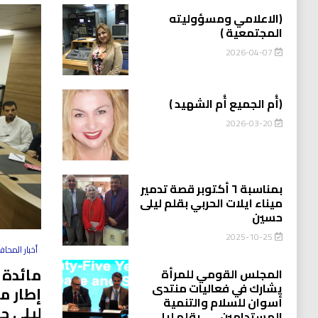
(الاعلامي ومسؤوليته
المجتمعية )
2026-04-07
(أُم الجميع أُم الشهيد )
2026-03-20
بمناسبة ٦ أكتوبر قصة تدمير
ميناء ايلات الحربي بقلم ليلى
حسين
2025-10-25
أخبار المحا
مائدة 
المجلس القومي للمرأة
يشارك في فعاليات منتدى
إطار م
أسوان للسلام والتنمية
ليلى ح
المستدامين…….بقلم ليلى