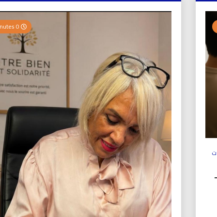
0 Minutes
ت
ولي (UICS-ICN) –