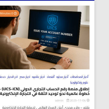
0 Minutes
أخبار المحافظات
أخبار محليه
أقتصاد
اخبار عالميه
اخبار مصر
اخر الاخبار
خدما
علوم وتكنولوجيا
إطلاق منصة رقم الحساب التجاري الد
خطوة عالمية نحو توحيد الثقة في التجارة الإلكترونية
2025-11-04
admin
بقلم – ولاء مجدي أعلن المركز العالمي لحماية التجارة الإلكترونية