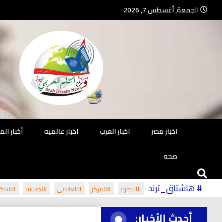
Ski
الجمعة, أغسطس 7, 2026
t
conten
جريدة مستقلة – صحافة تضيئ لك الو
جريد
اخبار مصر
اخبار العرب
اخبار عالميه
أخبار ال
صحه
# هاشتاق_ترند
#التجارة
#المركز
#العالمي
#لحماية
#الالكت
أحدث الأخبار: