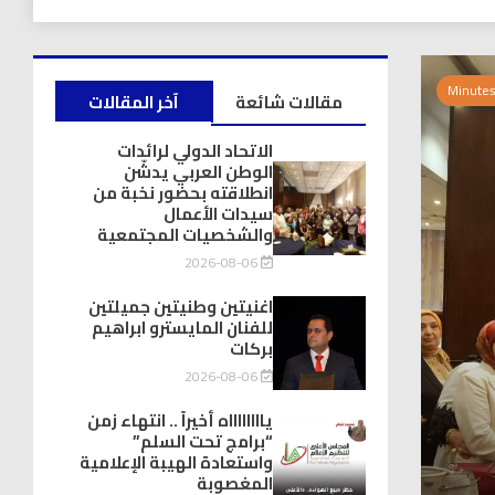
مقالات شائعة
آخر المقالات
الاتحاد الدولي لرائدات
الوطن العربي يدشّن
انطلاقته بحضور نخبة من
سيدات الأعمال
والشخصيات المجتمعية
2026-08-06
اغنيتين وطنيتين جميلتين
للفنان المايسترو ابراهيم
بركات
2026-08-06
يااااااااه أخيراً .. انتهاء زمن
“برامج تحت السلم”
واستعادة الهيبة الإعلامية
المغصوبة