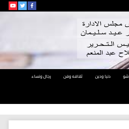
م
شو
دنيا ودين
ثقافه وفن
رجال ونساء