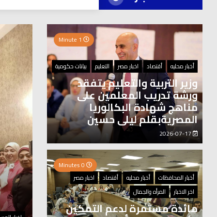
العر
1 Minute
0 Minutes
أخبار محليه
أقتصاد
اخبار مصر
التعليم
بيانات حكومية
وزير التربية والتعليم يتفقد
ورشة تدريب المعلمين على
مناهج شهادة البكالوريا
المصريةبقلم ليلى حسين
2026-07-17
0 Minutes
أخبار المحافظات
أخبار محليه
أقتصاد
اخبار مصر
اخر الاخبار
المرأه والجمال
مائدة مستمرة لدعم التمكين