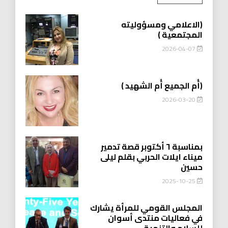
(الاعلامي ومسؤوليته
المجتمعية )
2026-04-07
(أُم الجميع أُم الشهيد )
2026-03-20
بمناسبة ٦ أكتوبر قصة تدمير
ميناء ايلات الحربي بقلم ليلى
حسين
2025-10-25
المجلس القومي للمرأة يشارك
في فعاليات منتدى أسوان
للسلام والتنمية