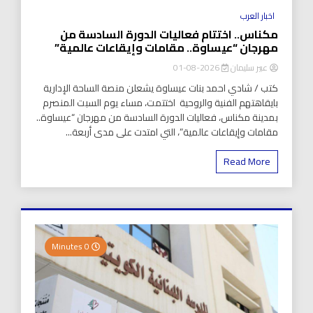
اخبار العرب
مكناس.. اختتام فعاليات الدورة السادسة من
مهرجان “عيساوة.. مقامات وإيقاعات عالمية”
عبير سليمان
2026-08-01
كتب / شادي احمد بنات عيساوة يشعلن منصة الساحة الإدارية
بايقاهتهم الفنية والروحية اختتمت، مساء يوم السبت المنصرم
بمدينة مكناس، فعاليات الدورة السادسة من مهرجان “عيساوة..
مقامات وإيقاعات عالمية”، التي امتدت على مدى أربعة...
Read More
0 Minutes