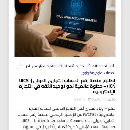
أخبار المحافظات
أخبار محليه
أقتصاد
اخبار عالميه
اخبار مصر
اخر الاخبار
خدمات
علوم وتكنولوجيا
إطلاق منصة رقم الحساب التجاري الدولي (UICS-
ICN) – خطوة عالمية نحو توحيد الثقة في التجارة
الإلكترونية
2025-11-04
admin
بقلم – ولاء مجدي أعلن المركز العالمي لحماية التجارة
الإلكترونية (WCPEC) عن الإطلاق الرسمي لمنصة رقم الحساب
التجاري الدولي (UICS – Unified International Commercial
Account Number). في خطوة تُعد تحولًا تاريخيًا في مسيرة