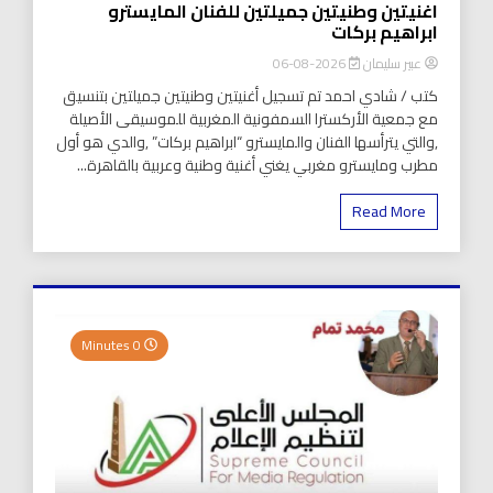
اغنيتين وطنيتين جميلتين للفنان المايسترو
ابراهيم بركات
عبير سليمان
2026-08-06
كتب / شادي احمد تم تسجيل أغنيتين وطنيتين جميلتين بتنسيق
مع جمعية الأركسترا السمفونية المغربية للموسيقى الأصيلة
,والتي يترأسها الفنان والمايسترو “ابراهيم بركات” ,والدي هو أول
مطرب ومايسترو مغربي يغني أغنية وطنية وعربية بالقاهرة...
Read More
0 Minutes