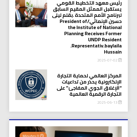
رئيس معهد التخطيط القومي
يستقبل الممثل المقيم السابق
لبرنامج الأمم المتحدة .بقلم ليلى
حسين الإنمائي/President of
the Institute of National
Planning Receives Former
UNDP Resident
.Representativ.baylaila
Hussain
2025-07-02
المركز العالمي لحماية التجارة
الإلكترونية يحذر من تداعيات
“الإغلاق الجوي المفاجئ” على
التجارة الرقمية العالمية
2025-06-13
0 Minutes