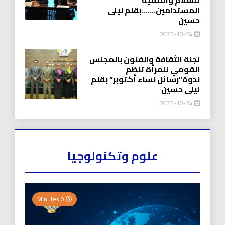
المستدامين…….بقلم ليلى
حسين
2025-10-24
لجنة الثقافة والفنون بالمجلس
القومي للمرأة تنظم
ندوة”رسائل نساء أكتوبر” بقلم
ليلى حسين
2025-10-24
علوم وتكنولوجيا
0 Minutes