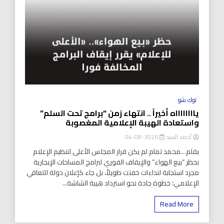
توك شو
يااااااااه أخيراً .. انتهاء زمن “برامج تحت السلم”
واستعادة الهيبة الإعلامية المغصوبة
أحمد السيد
2026-08-04
بقلم…محمد تمام لم يكن قرار المجلس الأعلى لتنظيم الإعلام
بحظر “بيع الهواء” والإيقاف الفوري لبرامج المساحات الإيجارية
مجرد استجابة لنداءات خفتت طويلاً، بل جاء كإعلان دولة للتعافي
الإعلامي؛ خطوة جادة نحو استرداد هيبة الشاشة...
Read More