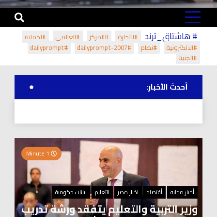
# هاشتاق_ترند
#التجارة
#المركز
#العالمي
#لحماية
#الالكترونية
#نظام
#dailyprompt-2007
#dailyprompt
#الجنية
أحدث الأخبار:
1 Minute
أخبار محليه
أقتصاد
اخبار مصر
التعليم
بيانات حكومية
وزير التربية والتعليم يتفقد ورشة تدريب