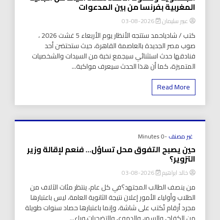
المغربية بفرنسا من بين المدعوات
عبير سليمان
2026-08-03
كتب / شادياحمد ستتجه الأنظار يوم الأربعاء 5 غشت 2026 ،
صوب مصر الجديدة بالعاصمة القاهرة، حيث ستحتضن أحد
فنادقها حدث استثنائي سيجمع نخبة من السيدات والشخصيات
المتميزة، كما أن هذا الحدث سيعرف مواكبة...
Read More
غير مصنف
-0 Minutes
حين يصبح التفوق محل تساؤل… فنعم لإقالة وزير
التزوير؟
خالد ابراهيم
2026-08-03
من ينصف الطالب المجتهد؟في كل عام، ينتظر مئات الآلاف من
الطلاب وأولياء الأمور إعلان نتيجة الثانوية العامة، ليس باعتبارها
مجرد أرقام تُكتب على شاشة، وإنما باعتبارها حصاد سنوات طويلة
من الكفاح، والسهر، والدموع، والتضحيات.وراء...