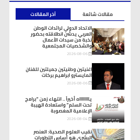
مقالات شائعة
آخر المقالات
الاتحاد الدولي لرائدات الوطن
العربي يدشّن انطلاقته بحضور
نخبة من سيدات الأعمال
والشخصيات المجتمعية
2026-08-06
اغنيتين وطنيتين جميلتين للفنان
المايسترو ابراهيم بركات
2026-08-06
يااااااااه أخيراً .. انتهاء زمن “برامج
تحت السلم” واستعادة الهيبة
الإعلامية المغصوبة
2026-08-04
نقيب العلوم الصحية: العنصر
البشري هو أساس التطورات