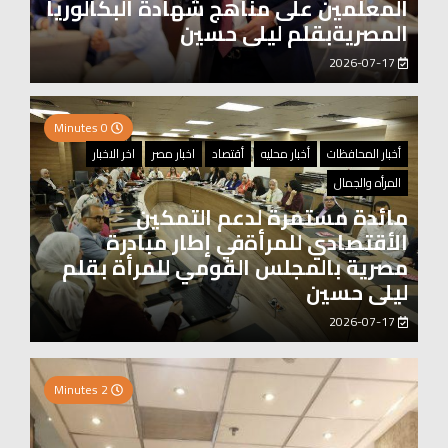
المعلمين على مناهج شهادة البكالوريا
المصريةبقلم ليلى حسين
2026-07-17
0 Minutes
أخبار المحافظات
أخبار محليه
أقتصاد
اخبار مصر
اخر الاخبار
المرأه والجمال
مائدة مستمرة لدعم التمكين
الأقتصادي للمرأةفي إطار مبادرة
مصرية بالمجلس القومي للمرأة بقلم
ليلى حسين
2026-07-17
0 Minutes