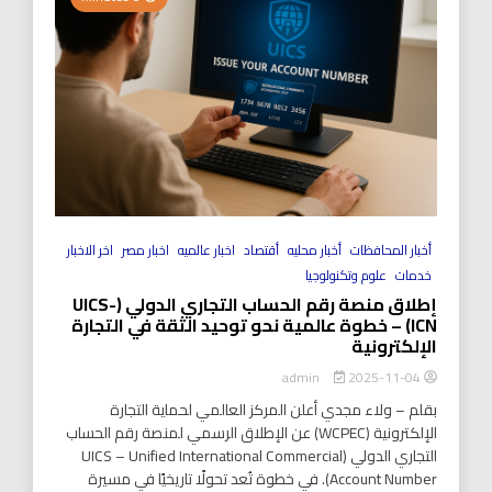
أخبار المحافظات
أخبار محليه
أقتصاد
اخبار عالميه
اخبار مصر
اخر الاخبار
خدمات
علوم وتكنولوجيا
إطلاق منصة رقم الحساب التجاري الدولي (UICS-
ICN) – خطوة عالمية نحو توحيد الثقة في التجارة
الإلكترونية
2025-11-04
admin
بقلم – ولاء مجدي أعلن المركز العالمي لحماية التجارة
الإلكترونية (WCPEC) عن الإطلاق الرسمي لمنصة رقم الحساب
التجاري الدولي (UICS – Unified International Commercial
Account Number). في خطوة تُعد تحولًا تاريخيًا في مسيرة