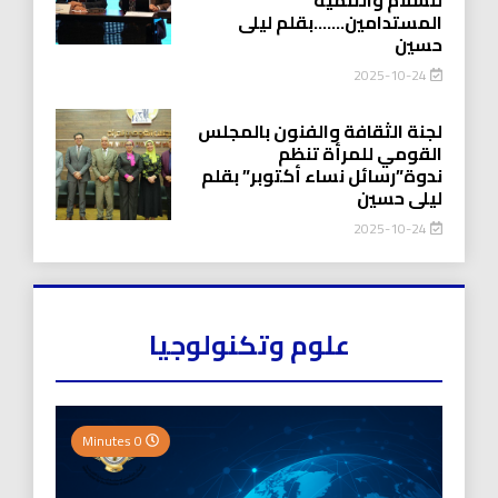
المستدامين…….بقلم ليلى
حسين
2025-10-24
لجنة الثقافة والفنون بالمجلس
القومي للمرأة تنظم
ندوة”رسائل نساء أكتوبر” بقلم
ليلى حسين
2025-10-24
علوم وتكنولوجيا
0 Minutes