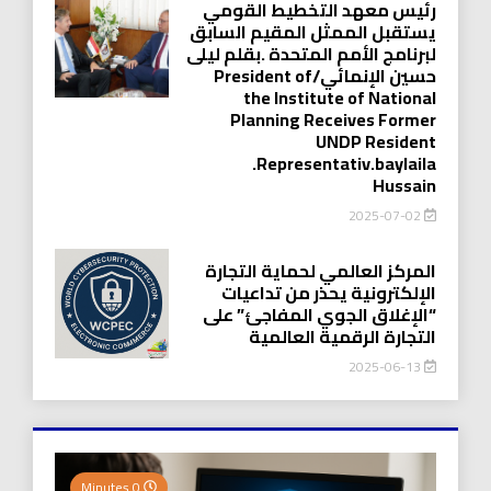
رئيس معهد التخطيط القومي
يستقبل الممثل المقيم السابق
لبرنامج الأمم المتحدة .بقلم ليلى
حسين الإنمائي/President of
the Institute of National
Planning Receives Former
UNDP Resident
.Representativ.baylaila
Hussain
2025-07-02
المركز العالمي لحماية التجارة
الإلكترونية يحذر من تداعيات
“الإغلاق الجوي المفاجئ” على
التجارة الرقمية العالمية
2025-06-13
0 Minutes