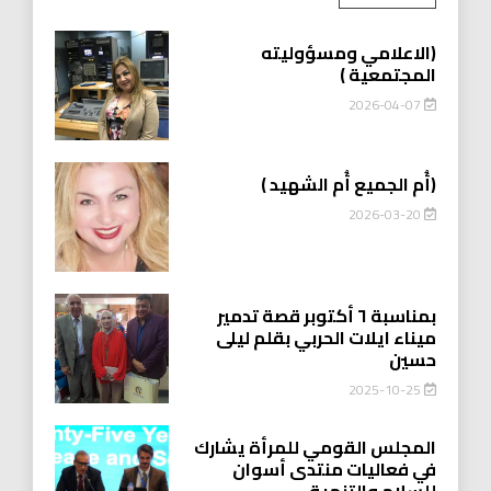
(الاعلامي ومسؤوليته
المجتمعية )
2026-04-07
(أُم الجميع أُم الشهيد )
2026-03-20
بمناسبة ٦ أكتوبر قصة تدمير
ميناء ايلات الحربي بقلم ليلى
حسين
2025-10-25
المجلس القومي للمرأة يشارك
في فعاليات منتدى أسوان
للسلام والتنمية