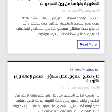
المغربية بفرنسا من بين المدعوات
عبير سليمان
2026-08-03
كتب / شادياحمد ستتجه الأنظار يوم الأربعاء 5 غشت 2026 ،
صوب مصر الجديدة بالعاصمة القاهرة، حيث ستحتضن أحد
فنادقها حدث استثنائي سيجمع نخبة من السيدات والشخصيات
المتميزة، كما أن هذا الحدث سيعرف مواكبة...
Read More
غير مصنف
-0 Minutes
حين يصبح التفوق محل تساؤل… فنعم لإقالة وزير
التزوير؟
خالد ابراهيم
2026-08-03
من ينصف الطالب المجتهد؟في كل عام، ينتظر مئات الآلاف من
الطلاب وأولياء الأمور إعلان نتيجة الثانوية العامة، ليس باعتبارها
مجرد أرقام تُكتب على شاشة، وإنما باعتبارها حصاد سنوات طويلة
من الكفاح، والسهر، والدموع، والتضحيات.وراء...