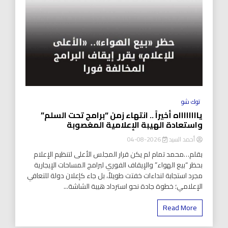
توك شو
يااااااااه أخيراً .. انتهاء زمن “برامج تحت السلم”
واستعادة الهيبة الإعلامية المغصوبة
أحمد السيد
2026-08-04
بقلم…محمد تمام لم يكن قرار المجلس الأعلى لتنظيم الإعلام
بحظر “بيع الهواء” والإيقاف الفوري لبرامج المساحات الإيجارية
مجرد استجابة لنداءات خفتت طويلاً، بل جاء كإعلان دولة للتعافي
الإعلامي؛ خطوة جادة نحو استرداد هيبة الشاشة...
Read More