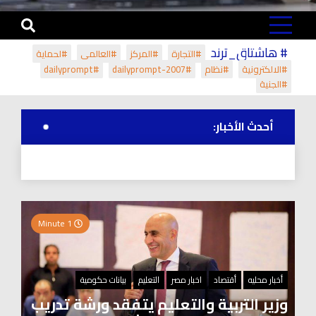
# هاشتاق_ترند
#التجارة
#المركز
#العالمي
#لحماية
#الالكترونية
#نظام
#dailyprompt-2007
#dailyprompt
#الجنية
أحدث الأخبار:
1 Minute
أخبار محليه
أقتصاد
اخبار مصر
التعليم
بيانات حكومية
وزير التربية والتعليم يتفقد ورشة تدريب