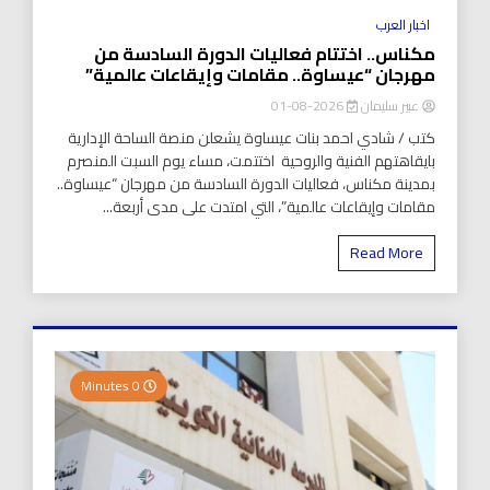
اخبار العرب
مكناس.. اختتام فعاليات الدورة السادسة من
مهرجان “عيساوة.. مقامات وإيقاعات عالمية”
عبير سليمان
2026-08-01
كتب / شادي احمد بنات عيساوة يشعلن منصة الساحة الإدارية
بايقاهتهم الفنية والروحية اختتمت، مساء يوم السبت المنصرم
بمدينة مكناس، فعاليات الدورة السادسة من مهرجان “عيساوة..
مقامات وإيقاعات عالمية”، التي امتدت على مدى أربعة...
Read More
0 Minutes