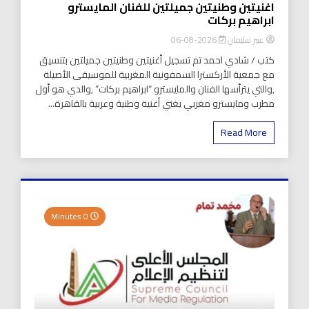
اغنيتين وطنيتين جميلتين للفنان المايسترو
ابراهيم بركات
عبير سليمان
2026-08-06
كتب / شادي احمد تم تسجيل أغنيتين وطنيتين جميلتين بتنسيق
مع جمعية الأركسترا السمفونية المغربية للموسيقى الأصيلة
,والتي يترأسها الفنان والمايسترو “ابراهيم بركات” ,والدي هو أول
مطرب ومايسترو مغربي يغني أغنية وطنية وعربية بالقاهرة...
Read More
0 Minutes