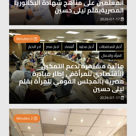
المعلمين على مناهج شهادة البكالوريا
المصريةبقلم ليلى حسين
2026-07-17
0 Minutes
أخبار المحافظات
أخبار محليه
أقتصاد
اخبار مصر
اخر الاخبار
المرأه والجمال
مائدة مستمرة لدعم التمكين
الأقتصادي للمرأةفي إطار مبادرة
مصرية بالمجلس القومي للمرأة بقلم
ليلى حسين
2026-07-17
0 Minutes