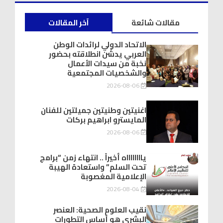
مقالات شائعة
آخر المقالات
الاتحاد الدولي لرائدات الوطن
العربي يدشّن انطلاقته بحضور
نخبة من سيدات الأعمال
والشخصيات المجتمعية
2026-08-06
اغنيتين وطنيتين جميلتين للفنان
المايسترو ابراهيم بركات
2026-08-06
يااااااااه أخيراً .. انتهاء زمن “برامج
تحت السلم” واستعادة الهيبة
الإعلامية المغصوبة
2026-08-04
نقيب العلوم الصحية: العنصر
البشري هو أساس التطورات