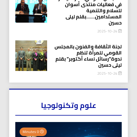
في فعاليات منتدى أسوان
للسلام والتنمية
المستدامين…….بقلم ليلى
حسين
2025-10-24
لجنة الثقافة والفنون بالمجلس
القومي للمرأة تنظم
ندوة”رسائل نساء أكتوبر” بقلم
ليلى حسين
2025-10-24
علوم وتكنولوجيا
0 Minutes