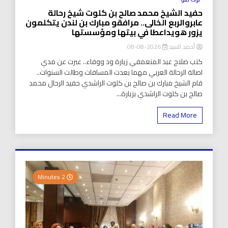
حفيد الشيخ محمد صالح بن كلوت شيخ رحالة
عابروالربع الخالى.. مرافقو مبارك بن لندن يتكلمون
يزور هويداعطا في بيتها ومؤسستها
أحمد السيد
2026-08-08
كتب صلاح عبد المنعمفي زيارة ود ووفاء.. عبرت عن مدي
اصالة الرحالة العربي مهما بعدت المسافات وطالت السنوات..
قام الشيخ مبارك بن صالح بن كلوت الراشدي حفيد الرحال محمد
صالح بن كلوت الراشدي بزيارة...
Read More
2 Minutes