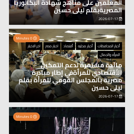
المعلمين على مناهج شهادة البكالوريا
المصريةبقلم ليلى حسين
2026-07-17
0 Minutes
أخبار المحافظات
أخبار محليه
أقتصاد
اخبار مصر
اخر الاخبار
المرأه والجمال
مائدة مستمرة لدعم التمكين
الأقتصادي للمرأةفي إطار مبادرة
مصرية بالمجلس القومي للمرأة بقلم
ليلى حسين
2026-07-17
0 Minutes