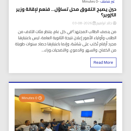
غير مصنف
-0 Minutes
حين يصبح التفوق محل تساؤل… فنعم لإقالة وزير
التزوير؟
خالد ابراهيم
2026-08-03
من ينصف الطالب المجتهد؟في كل عام، ينتظر مئات الآلاف من
الطلاب وأولياء الأمور إعلان نتيجة الثانوية العامة، ليس باعتبارها
مجرد أرقام تُكتب على شاشة، وإنما باعتبارها حصاد سنوات طويلة
من الكفاح، والسهر، والدموع، والتضحيات.وراء...
Read More
0 Minutes