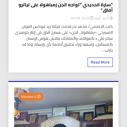
“سارة الحديدي “تواجه الجن زمباهولا على تياترو
أفاق”
أحمد السيد
2026-08-09
كتب..الاعلامي/ محمد بدر قدمت فرقة ريد فوكس العرض
المسرحي «زمباهولا.. الجن» على مسرح آفاق في إطار كوميدي
ساخر مليء بالمواقف والمفاجآت يناقش هوس الإنسان
بالمستقبل، وسعيه وراء تحقيق أحلامه بأي وسيلة، وما قد
يترتب...
Read More
0 Minutes