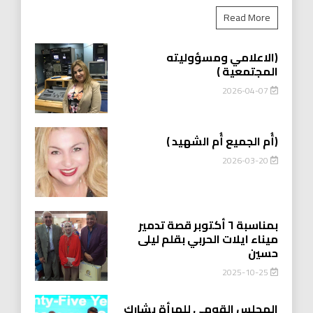
Read More
(الاعلامي ومسؤوليته
المجتمعية )
2026-04-07
(أُم الجميع أُم الشهيد )
2026-03-20
بمناسبة ٦ أكتوبر قصة تدمير
ميناء ايلات الحربي بقلم ليلى
حسين
2025-10-25
المجلس القومي للمرأة يشارك