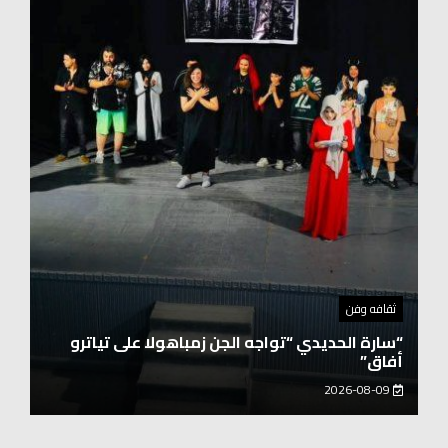
توك شو
حفيد الشيخ محمد صالح بن كلوت شيخ رحالة
عابروالربع الخالى.. مرافقو مبارك بن لندن يتكلمون
يزور هويداعطا في بيتها ومؤسستها
2026-08-08