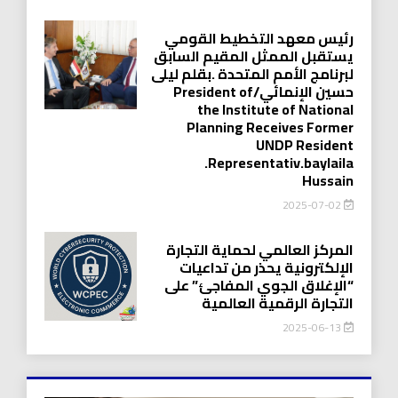
رئيس معهد التخطيط القومي
يستقبل الممثل المقيم السابق
لبرنامج الأمم المتحدة .بقلم ليلى
حسين الإنمائي/President of
the Institute of National
Planning Receives Former
UNDP Resident
.Representativ.baylaila
Hussain
2025-07-02
المركز العالمي لحماية التجارة
الإلكترونية يحذر من تداعيات
“الإغلاق الجوي المفاجئ” على
التجارة الرقمية العالمية
2025-06-13