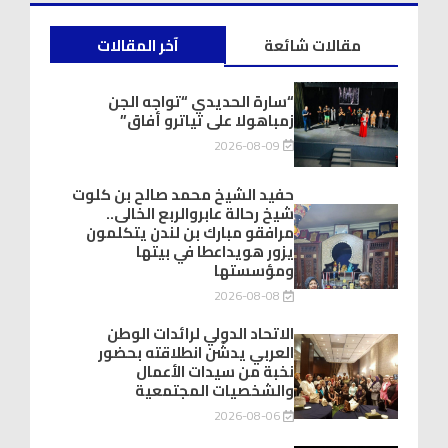
مقالات شائعة
آخر المقالات
“سارة الحديدي “تواجه الجن
زمباهولا على تياترو أفاق”
2026-08-09
حفيد الشيخ محمد صالح بن كلوت
شيخ رحالة عابروالربع الخالى..
مرافقو مبارك بن لندن يتكلمون
يزور هويداعطا في بيتها
ومؤسستها
2026-08-08
الاتحاد الدولي لرائدات الوطن
العربي يدشّن انطلاقته بحضور
نخبة من سيدات الأعمال
والشخصيات المجتمعية
2026-08-06