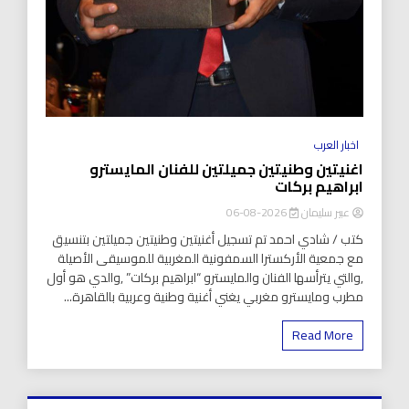
اخبار العرب
اغنيتين وطنيتين جميلتين للفنان المايسترو
ابراهيم بركات
عبير سليمان
2026-08-06
كتب / شادي احمد تم تسجيل أغنيتين وطنيتين جميلتين بتنسيق
مع جمعية الأركسترا السمفونية المغربية للموسيقى الأصيلة
,والتي يترأسها الفنان والمايسترو “ابراهيم بركات” ,والدي هو أول
مطرب ومايسترو مغربي يغني أغنية وطنية وعربية بالقاهرة...
Read More