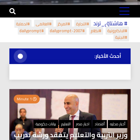
# هاشتاق_ترند
#التجارة
#المركز
#العالمي
#لحماية
#الالكترونية
#نظام
#dailyprompt-2007
#dailyprompt
#الجنية
أحدث الأخبار:
1 Minute
أخبار محليه
أقتصاد
اخبار مصر
التعليم
بيانات حكومية
وزير التربية والتعليم يتفقد ورشة تدريب