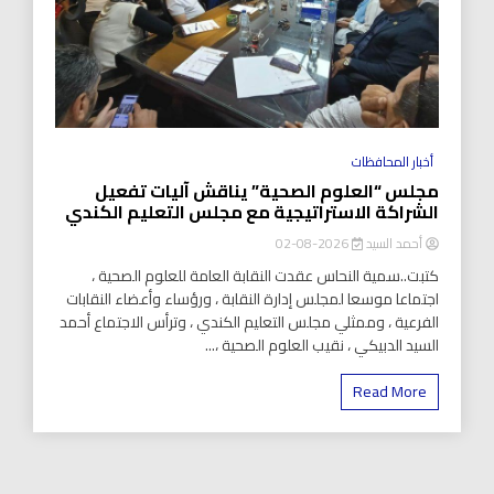
أخبار المحافظات
مجلس “العلوم الصحية” يناقش آليات تفعيل
الشراكة الاستراتيجية مع مجلس التعليم الكندي
أحمد السيد
2026-08-02
كتبت..سمية النحاس عقدت النقابة العامة للعلوم الصحية ،
اجتماعا موسعا لمجلس إدارة النقابة ، ورؤساء وأعضاء النقابات
الفرعية ، وممثلي مجلس التعليم الكندي ، وترأس الاجتماع أحمد
السيد الدبيكي ، نقيب العلوم الصحية ،...
Read More