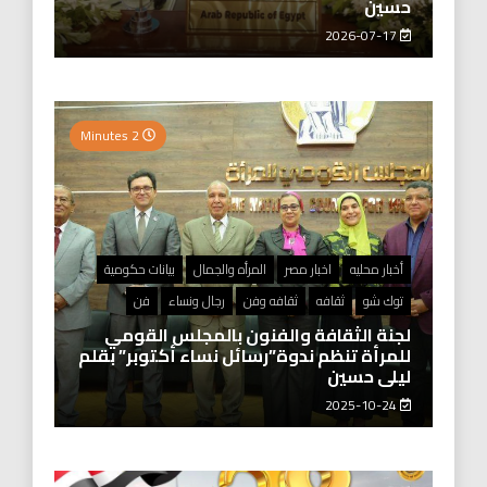
حسين
2026-07-17
2 Minutes
أخبار محليه
اخبار مصر
المرأه والجمال
بيانات حكومية
توك شو
ثقافه
ثقافه وفن
رجال ونساء
فن
لجنة الثقافة والفنون بالمجلس القومي
للمرأة تنظم ندوة”رسائل نساء أكتوبر” بقلم
ليلى حسين
2025-10-24