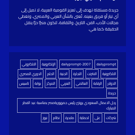
جريدة مستقلة تهدف إلى تعزيز القومية العربية، لا تميل إلى
أي تيار أو فريق بعينه. تُعنى بالشأن العربي والمصري، وتغطي
مجالات الأدب، الفن، التاريخ، والثقافة، لتكون منبرًا حرًا ينقل
الحقيقة كما هي.
dailyprompt
dailyprompt-2007
الإلكترونية
الالكتروني
الالكترونية
الانترنت
التجارة
الجنية
الحلم
الدوري المصري
الدولار
الرقابة
العالمي
العربي
المركز
بوابة
تاسيس
جريدة
رجل الاعمال السعودي يهنئ رئيس جمهوريةمصر بمناسبة عيد الفطر
المبارك
شركات
على
لحماية
مابدرة
نظام
نيوز