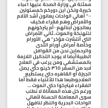
ممثلة فى وزارة الصحة عليها اعباء
كبيرة ولكن اين دوركم كمسئولين
٠٠” آهالي الواحات يعانون أشد الآلام
والأمراض وهم فقراء فكيف
يعالجون أبنائهم٠٠أم يتركونهم
للتهلكة والموت..ثاني الأمراض
التي أنتشرت مؤخر” هي الأورام
وخاصة أمراض أورام الثدى
والرحماين نحن من القوافل
الطبيةأيضا لا يوجد التحاليل اللازمة
بالمستشفي ومن يرغب في العلاج
لابد من السفر ٣٦٥ كيلو حتي يصل
الجيزة أو القاهره حتي يستطيع
العلاجوطبعا هذا للأغنياء فقط أما
الفقراء فيتركوا حتي الموت …
ورغم كل هذه المعاناة لا نطلب
سوى المعاملة الحسنة لأهالي
الواحات البحرية والنظر لنافهل