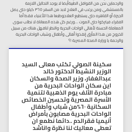
والرحماين نحن من القوافل الطبيةأيضا لا يوجد التحاليل اللازمة
بالمستشفي ومن يرغب في العلاج لابد من السفر ٣٦٥ كيلو حتي يصل
الجيزة أو القاهره حتي يستطيع العلاجوطبعا هذا للأغنياء فقط أما
الفقراء فيتركوا حتي الموت …ورغم كل هذه المعاناة لا نطلب سوى
المعاملة الحسنة لأهالي الواحات البحرية والنظر لنافهل هناك من سبيل
للخروج من هذا المأزق إنقذوا أهالى وأطفال وشباب الواحات البحرية
والرحمة يا وزارة الصحة المصرية !؟
سكينة الصولي تكتب معالى السيد
الوزير النشيط الدكتور خالد
عبدالغفار، وزير الصحة والسكان
اين سكان الواحات البحرية من
مبادرة الألف يوم الذهبية لتنمية
الأسرة المصرية وتحسين الخصائص
السكانية ٦٠%من شباب وأطفال
الواحات البحرية مصابون بأمراض
أنيميا فقرالدم ..دائما نطمع ان
تعطى معاليك لنا نظرة واناشد