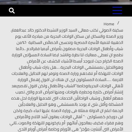
Home
سكينة الصولي تكتب معالى السيد الوزير النشيط الدكتور خالد عبدالغفار،
وزير الصحة والسكان اين سكان الواحات البحرية من مبادرة الألف يوم
الذهبية لتنمية الأسرة المصرية وتحسين الخصائص السكانية ٦٠%من
شباب وأطفال الواحات البحرية مصابون بأمراض أنيميا فقرالدم ..دائما
نطمع ان تعطى معاليك لنا نظرة واناشد ايضا السادة المسؤلين الوزارة
الصحة الكرام حيث لايوجد أبسط الأشياء للكشف عن الأمراض
وهوالتحليل بمستشفي الواحات البحرية….هل يترك شباب وأطفال
الواحات للتهلكة أم تنقذهم وزارة الصحة وتوفر لهم التحاليل والعلاجات
اللازمة …..السادة المسئولون ارى ان هناك لن اقول إهمال الوزارة
لأهالي الواحات البحريةوخاصة”الشباب والأطفال ولكن اقول تقصيربعد
إنتشار أمراض كثيرة وخطيرة بالواحات ومنها امرأض الدم والتي تصيب
معظم أطفال وشباب الواحاتأين الخدمات التي تقدمها الوزارة لحل هذه
المشكلة وأقل شي لا يوجد بالمستشفي وهو التحليل والعلاجأين
الرحمة اعلم ان الدولة ممثلة فى وزارة الصحة عليها اعباء كبيرة ولكن
اين دوركم كمسئولين ٠٠” آهالي الواحات يعانون أشد الآلام والأمراض
وهم فقراء فكيف يعالجون أبنائهم٠٠أم يتركونهم للتهلكة والموت..ثاني
الأمراض التي أنتشرت مؤخر” هي الأورام وخاصة أمراض أورام الثدى