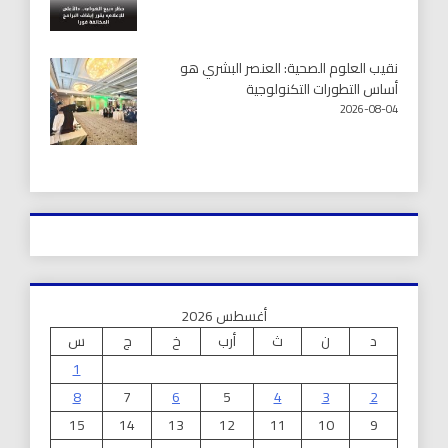
نقيب العلوم الصحية: العنصر البشري هو
أساس التطورات التكنولوجية
2026-08-04
أغسطس 2026
د
ن
ث
أرب
خ
ج
س
1
8
7
6
5
4
3
2
15
14
13
12
11
10
9