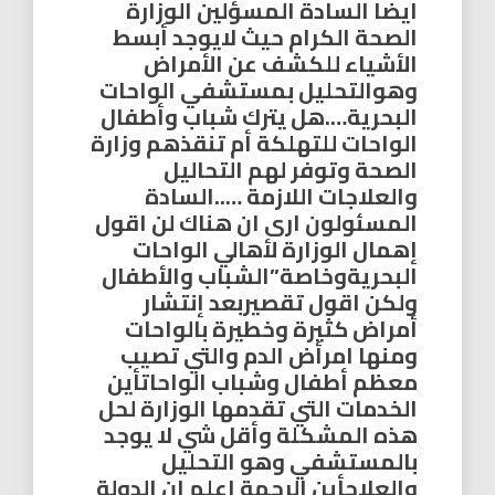
ايضا السادة المسؤلين الوزارة
الصحة الكرام حيث لايوجد أبسط
الأشياء للكشف عن الأمراض
وهوالتحليل بمستشفي الواحات
البحرية….هل يترك شباب وأطفال
الواحات للتهلكة أم تنقذهم وزارة
الصحة وتوفر لهم التحاليل
والعلاجات اللازمة …..السادة
المسئولون ارى ان هناك لن اقول
إهمال الوزارة لأهالي الواحات
البحريةوخاصة”الشباب والأطفال
ولكن اقول تقصيربعد إنتشار
أمراض كثيرة وخطيرة بالواحات
ومنها امرأض الدم والتي تصيب
معظم أطفال وشباب الواحاتأين
الخدمات التي تقدمها الوزارة لحل
هذه المشكلة وأقل شي لا يوجد
بالمستشفي وهو التحليل
والعلاجأين الرحمة اعلم ان الدولة