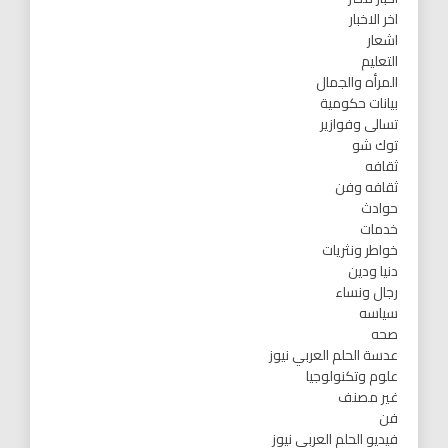
اخر الاخبار
اشعار
التعليم
المرأه والجمال
بيانات حكومية
تسالى وفوازير
توك شو
ثقافه
ثقافه وفن
حوادث
خدمات
خواطر ونثريات
دنيا ودين
رجال ونساء
سياسه
صحه
عدسة الحلم العربي نيوز
علوم وتكنولوجيا
غير مصنف
فن
فيديو الحلم العربي نيوز