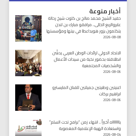
أخبار منوعة
حفيد الشيخ محمد صالح بن كلوت شيخ رحالة
عابروالربع الخالى.. مرافقو مبارك بن لندن
يتكلمون يزور هويداعطا في بيتها ومؤسستها
2026-08-08
الاتحاد الدولي لرائدات الوطن العربي يدشّن
انطلاقته بحضور نخبة من سيدات الأعمال
والشخصيات المجتمعية
2026-08-06
اغنيتين وطنيتين جميلتين للفنان المايسترو
ابراهيم بركات
2026-08-06
يااااااااه أخيراً .. انتهاء زمن “برامج تحت السلم”
واستعادة الهيبة الإعلامية المغصوبة
2026-08-04