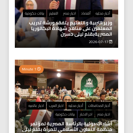
أخبار محليه
أقتصاد
اخبار مصر
التعليم
بيانات حكومية
وزير التربية والتعليم يتفقد ورشة تدريب
المعلمين على مناهج شهادة البكالوريا
المصريةبقلم ليلى حسين
2026-07-17
1 Minute
أخبار المحافظات
أخبار محليه
اخبار العرب
اخبار عالميه
اخبار مصر
اخر الاخبار
بيانات حكومية
أشادات دولية بالرئاسة المصرية لمؤتمر
منظمة التعاون الأسلامي للمرأة بقلم ليلى