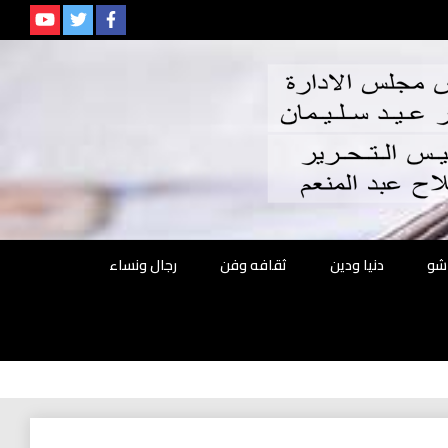
م
شو
دنيا ودين
ثقافه وفن
رجال ونساء