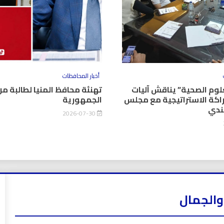
أخبار المحافظات
وم الصحية” يناقش آليات
تهنئة محافظ المنيا لطالبة من
اكة الاستراتيجية مع مجلس
الجمهورية
كندي
2026-07-30
والجمال