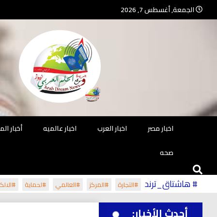
Ski
الجمعة, أغسطس 7, 2026
t
conten
جريدة مستقلة – صحافة تضيئ لك الو
جريد
اخبار مصر
اخبار العرب
اخبار عالميه
أخبار ال
صحه
# هاشتاق_ترند
#التجارة
#المركز
#العالمي
#لحماية
#الالكت
أحدث الأخبار: