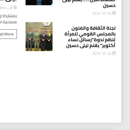
حسين
ليلى حسي
2025-10-24
بمشاركة وا
مستديرة لد
لجنة الثقافة والفنون
بالمجلس القومي للمرأة
ad More
تنظم ندوة”رسائل نساء
أكتوبر” بقلم ليلى حسين
2025-10-24