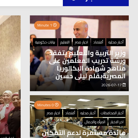
العر
1 Minute
0 Minutes
أخبار محليه
أقتصاد
اخبار مصر
التعليم
بيانات حكومية
وزير التربية والتعليم يتفقد
ورشة تدريب المعلمين على
مناهج شهادة البكالوريا
المصريةبقلم ليلى حسين
2026-07-17
0 Minutes
أخبار المحافظات
أخبار محليه
أقتصاد
اخبار مصر
اخر الاخبار
المرأه والجمال
مائدة مستمرة لدعم التمكين