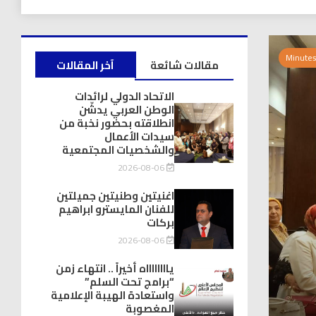
مقالات شائعة
آخر المقالات
الاتحاد الدولي لرائدات
الوطن العربي يدشّن
انطلاقته بحضور نخبة من
سيدات الأعمال
والشخصيات المجتمعية
2026-08-06
اغنيتين وطنيتين جميلتين
للفنان المايسترو ابراهيم
بركات
2026-08-06
يااااااااه أخيراً .. انتهاء زمن
“برامج تحت السلم”
واستعادة الهيبة الإعلامية
المغصوبة