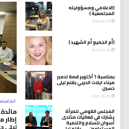
(الاعلامي ومسؤوليته
المجتمعية )
2026-04-07
(أُم الجميع أُم الشهيد )
2026-03-20
بمناسبة ٦ أكتوبر قصة تدمير
ميناء ايلات الحربي بقلم ليلى
حسين
2025-10-25
أخبار المحا
مائدة 
المجلس القومي للمرأة
يشارك في فعاليات منتدى
إطار م
أسوان للسلام والتنمية
ليلى ح
المستدامين…….بقلم ليلى