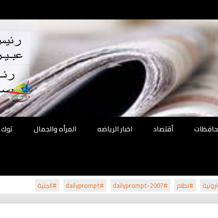
اقع
ة الحل
محافظات
أقتصاد
اخبار الرياضه
المرأه والجمال
توك 
رونية
#نظام
#dailyprompt-2007
#dailyprompt
#الجنية