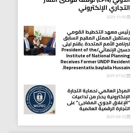
التجاري الإلكتروني
2025-11-05
رئيس معهد التخطيط القومي
يستقبل الممثل المقيم السابق
لبرنامج الأمم المتحدة .بقلم ليلى
حسين الإنمائي/President of the
Institute of National Planning
Receives Former UNDP Resident
.Representativ.baylaila Hussain
2025-07-02
المركز العالمي لحماية التجارة
الإلكترونية يحذر من تداعيات
“الإغلاق الجوي المفاجئ” على
التجارة الرقمية العالمية
2025-06-13