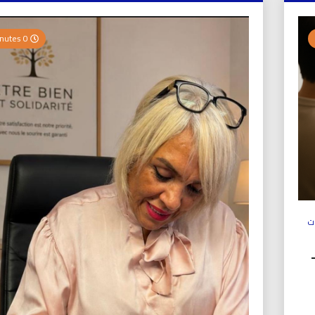
0 Minutes
ت
ولي (UICS-ICN) –