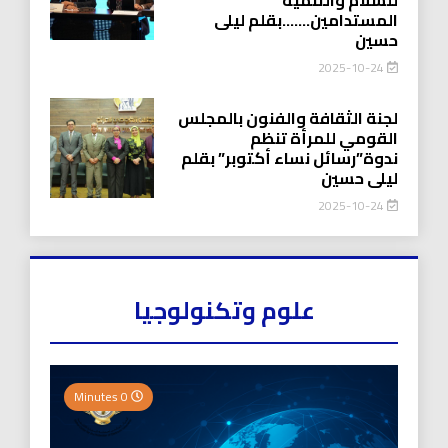
المستدامين…….بقلم ليلى
حسين
2025-10-24
لجنة الثقافة والفنون بالمجلس
القومي للمرأة تنظم
ندوة”رسائل نساء أكتوبر” بقلم
ليلى حسين
2025-10-24
علوم وتكنولوجيا
0 Minutes