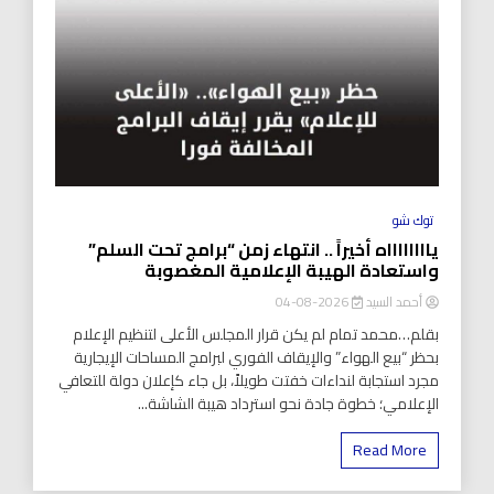
توك شو
يااااااااه أخيراً .. انتهاء زمن “برامج تحت السلم”
واستعادة الهيبة الإعلامية المغصوبة
أحمد السيد
2026-08-04
بقلم…محمد تمام لم يكن قرار المجلس الأعلى لتنظيم الإعلام
بحظر “بيع الهواء” والإيقاف الفوري لبرامج المساحات الإيجارية
مجرد استجابة لنداءات خفتت طويلاً، بل جاء كإعلان دولة للتعافي
الإعلامي؛ خطوة جادة نحو استرداد هيبة الشاشة...
Read More