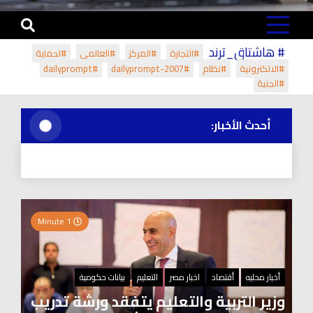
# هاشتاق_ترند
#التجارة
#المركز
#العالمي
#لحماية
#الالكترونية
#نظام
#dailyprompt-2007
#dailyprompt
#الجنية
أحدث الأخبار:
1 Minute
أخبار محليه
أقتصاد
اخبار مصر
التعليم
بيانات حكومية
وزير التربية والتعليم يتفقد ورشة تدريب