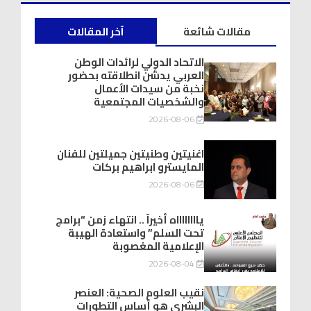
مقالات شائعة
آخر المقالات
الاتحاد الدولي لرائدات الوطن
العربي يدشّن انطلاقته بحضور
نخبة من سيدات الأعمال
والشخصيات المجتمعية
2026-08-06
اغنيتين وطنيتين جميلتين للفنان
المايسترو ابراهيم بركات
2026-08-06
يااااااااه أخيراً .. انتهاء زمن “برامج
تحت السلم” واستعادة الهيبة
الإعلامية المغصوبة
2026-08-04
نقيب العلوم الصحية: العنصر
البشري هو أساس التطورات