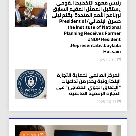
رئيس معهد التخطيط القومي
يستقبل الممثل المقيم السابق
لبرنامج الأمم المتحدة .بقلم ليلى
حسين الإنمائي/President of
the Institute of National
Planning Receives Former
UNDP Resident
.Representativ.baylaila
Hussain
2025-07-02
المركز العالمي لحماية التجارة
الإلكترونية يحذر من تداعيات
“الإغلاق الجوي المفاجئ” على
التجارة الرقمية العالمية
2025-06-13
0 Minutes