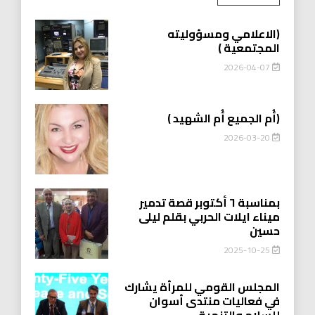
(الاعلامي ومسؤوليته
المجتمعية )
2026-04-07
(أُم الجميع أُم الشهيد )
2026-03-20
بمناسبة ٦ أكتوبر قصة تدمير
ميناء ايلات الحربي بقلم ليلى
حسين
2025-10-25
المجلس القومي للمرأة يشارك
في فعاليات منتدى أسوان
للسلام والتنمية