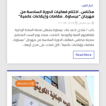
اخبار العرب
مكناس.. اختتام فعاليات الدورة السادسة من
مهرجان “عيساوة.. مقامات وإيقاعات عالمية”
عبير سليمان
2026-08-01
كتب / شادي احمد بنات عيساوة يشعلن منصة الساحة الإدارية
بايقاهتهم الفنية والروحية اختتمت، مساء يوم السبت المنصرم
بمدينة مكناس، فعاليات الدورة السادسة من مهرجان “عيساوة..
مقامات وإيقاعات عالمية”، التي امتدت على مدى أربعة...
Read More
0 Minutes