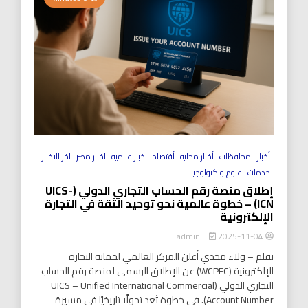
أخبار المحافظات
أخبار محليه
أقتصاد
اخبار عالميه
اخبار مصر
اخر الاخبار
خدمات
علوم وتكنولوجيا
إطلاق منصة رقم الحساب التجاري الدولي (UICS-
ICN) – خطوة عالمية نحو توحيد الثقة في التجارة
الإلكترونية
2025-11-04
admin
بقلم – ولاء مجدي أعلن المركز العالمي لحماية التجارة
الإلكترونية (WCPEC) عن الإطلاق الرسمي لمنصة رقم الحساب
التجاري الدولي (UICS – Unified International Commercial
Account Number). في خطوة تُعد تحولًا تاريخيًا في مسيرة