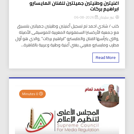
اغنيتين وطنيتين جميلتين للفنان المايسترو
ابراهيم بركات
عبير سليمان
2026-08-06
كتب / شادي احمد تم تسجيل أغنيتين وطنيتين جميلتين بتنسيق
مع جمعية الأركسترا السمفونية المغربية للموسيقى الأصيلة
,والتي يترأسها الفنان والمايسترو “ابراهيم بركات” ,والدي هو أول
مطرب ومايسترو مغربي يغني أغنية وطنية وعربية بالقاهرة...
Read More
0 Minutes