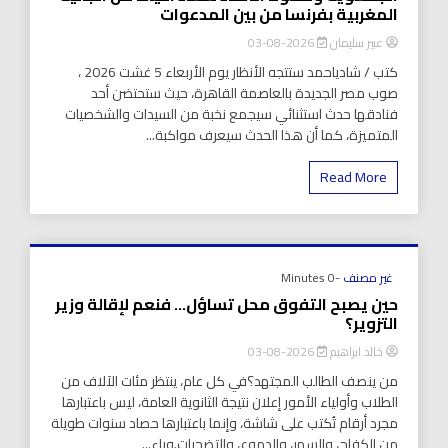
المغربية بفرنسا من بين المدعوات
عبير سليمان
2026-08-03
كتب / شادياحمد ستتجه الأنظار يوم الأربعاء 5 غشت 2026 ،
صوب مصر الجديدة بالعاصمة القاهرة، حيث ستحتضن أحد
فنادقها حدث استثنائي سيجمع نخبة من السيدات والشخصيات
المتميزة، كما أن هذا الحدث سيعرف مواكبة...
Read More
غير مصنف
-0 Minutes
حين يصبح التفوق محل تساؤل… فنعم لإقالة وزير
التزوير؟
خالد ابراهيم
2026-08-03
من ينصف الطالب المجتهد؟في كل عام، ينتظر مئات الآلاف من
الطلاب وأولياء الأمور إعلان نتيجة الثانوية العامة، ليس باعتبارها
مجرد أرقام تُكتب على شاشة، وإنما باعتبارها حصاد سنوات طويلة
من الكفاح، والسهر، والدموع، والتضحيات.وراء...