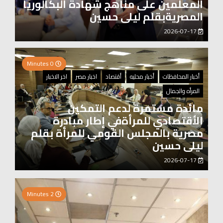
المعلمين على مناهج شهادة البكالوريا
المصريةبقلم ليلى حسين
2026-07-17
0 Minutes
أخبار المحافظات
أخبار محليه
أقتصاد
اخبار مصر
اخر الاخبار
المرأه والجمال
مائدة مستمرة لدعم التمكين
الأقتصادي للمرأةفي إطار مبادرة
مصرية بالمجلس القومي للمرأة بقلم
ليلى حسين
2026-07-17
0 Minutes