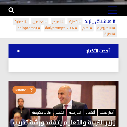
# هاشتاق_ترند
#التجارة
#المركز
#العالمي
#لحماية
#الالكترونية
#نظام
#dailyprompt-2007
#dailyprompt
#الجنية
أحدث الأخبار:
1 Minute
أخبار محليه
أقتصاد
اخبار مصر
التعليم
بيانات حكومية
وزير التربية والتعليم يتفقد ورشة تدريب