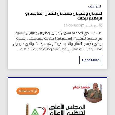
اخبار العرب
اغنيتين وطنيتين جميلتين للفنان المايسترو
ابراهيم بركات
عبير سليمان
2026-08-06
كتب / شادي احمد تم تسجيل أغنيتين وطنيتين جميلتين بتنسيق
مع جمعية الأركسترا السمفونية المغربية للموسيقى الأصيلة
,والتي يترأسها الفنان والمايسترو “ابراهيم بركات” ,والدي هو أول
مطرب ومايسترو مغربي يغني أغنية وطنية وعربية بالقاهرة...
Read More
0 Minutes