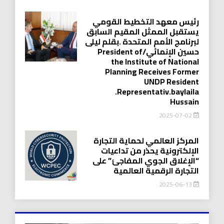
رئيس معهد التخطيط القومي
يستقبل الممثل المقيم السابق
لبرنامج الأمم المتحدة .بقلم ليلى
حسين الإنمائي/President of
the Institute of National
Planning Receives Former
UNDP Resident
.Representativ.baylaila
Hussain
2025-07-02
المركز العالمي لحماية التجارة
الإلكترونية يحذر من تداعيات
“الإغلاق الجوي المفاجئ” على
التجارة الرقمية العالمية
2025-06-13