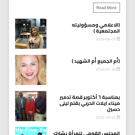
Read More
(الاعلامي ومسؤوليته
المجتمعية )
2026-04-07
(أُم الجميع أُم الشهيد )
2026-03-20
بمناسبة ٦ أكتوبر قصة تدمير
ميناء ايلات الحربي بقلم ليلى
حسين
2025-10-25
المجلس القومي للمرأة يشارك