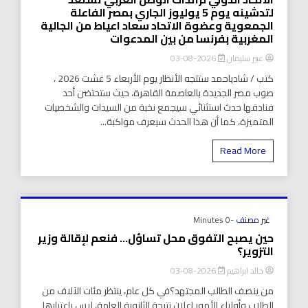
لتدشينه يوم 5 يوليوز الجاري بمصر الفاعلة
الجمعوية وعضوة الاتحاد سعاد اعياط من الجالية
المغربية بفرنسا من بين المدعوات
عبير سليمان
2026-08-03
كتب / شادياحمد ستتجه الأنظار يوم الأربعاء 5 غشت 2026 ،
صوب مصر الجديدة بالعاصمة القاهرة، حيث ستحتضن أحد
فنادقها حدث استثنائي سيجمع نخبة من السيدات والشخصيات
المتميزة، كما أن هذا الحدث سيعرف مواكبة...
Read More
غير مصنف
-0 Minutes
حين يصبح التفوق محل تساؤل… فنعم لإقالة وزير
التزوير؟
خالد ابراهيم
2026-08-03
من ينصف الطالب المجتهد؟في كل عام، ينتظر مئات الآلاف من
الطلاب وأولياء الأمور إعلان نتيجة الثانوية العامة، ليس باعتبارها