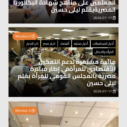
المعلمين على مناهج شهادة البكالوريا
المصريةبقلم ليلى حسين
2026-07-17
0 Minutes
أخبار المحافظات
أخبار محليه
أقتصاد
اخبار مصر
اخر الاخبار
المرأه والجمال
مائدة مستمرة لدعم التمكين
الأقتصادي للمرأةفي إطار مبادرة
مصرية بالمجلس القومي للمرأة بقلم
ليلى حسين
2026-07-17
2 Minutes