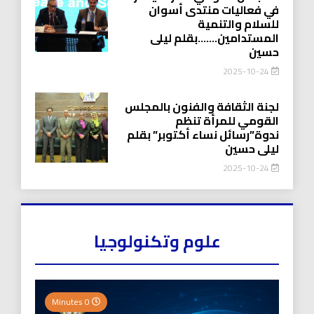
في فعاليات منتدى أسوان
للسلام والتنمية
المستدامين…….بقلم ليلى
حسين
2025-10-24
لجنة الثقافة والفنون بالمجلس
القومي للمرأة تنظم
ندوة”رسائل نساء أكتوبر” بقلم
ليلى حسين
2025-10-24
علوم وتكنولوجيا
0 Minutes