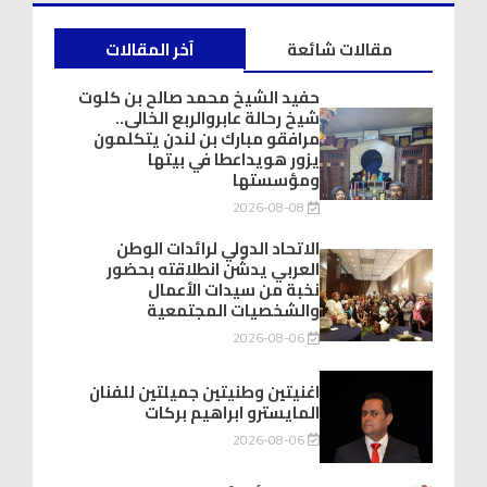
مقالات شائعة
آخر المقالات
حفيد الشيخ محمد صالح بن كلوت
شيخ رحالة عابروالربع الخالى..
مرافقو مبارك بن لندن يتكلمون
يزور هويداعطا في بيتها
ومؤسستها
2026-08-08
الاتحاد الدولي لرائدات الوطن
العربي يدشّن انطلاقته بحضور
نخبة من سيدات الأعمال
والشخصيات المجتمعية
2026-08-06
اغنيتين وطنيتين جميلتين للفنان
المايسترو ابراهيم بركات
2026-08-06