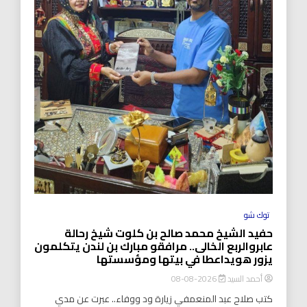
توك شو
حفيد الشيخ محمد صالح بن كلوت شيخ رحالة
عابروالربع الخالى.. مرافقو مبارك بن لندن يتكلمون
يزور هويداعطا في بيتها ومؤسستها
أحمد السيد
2026-08-08
كتب صلاح عبد المنعمفي زيارة ود ووفاء.. عبرت عن مدي