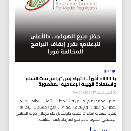
توك شو
يااااااااه أخيراً .. انتهاء زمن “برامج تحت السلم”
واستعادة الهيبة الإعلامية المغصوبة
أحمد السيد
2026-08-04
بقلم…محمد تمام لم يكن قرار المجلس الأعلى لتنظيم الإعلام
بحظر “بيع الهواء” والإيقاف الفوري لبرامج المساحات الإيجارية
مجرد استجابة لنداءات خفتت طويلاً، بل جاء كإعلان دولة للتعافي
الإعلامي؛ خطوة جادة نحو استرداد هيبة الشاشة...