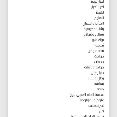
اخبار مصر
اخر الاخبار
اشعار
التعليم
المرأه والجمال
بيانات حكومية
تسالى وفوازير
توك شو
ثقافه
ثقافه وفن
حوادث
خدمات
خواطر ونثريات
دنيا ودين
رجال ونساء
سياسه
صحه
عدسة الحلم العربي نيوز
علوم وتكنولوجيا
غير مصنف
فن
فيديو الحلم العربي نيوز