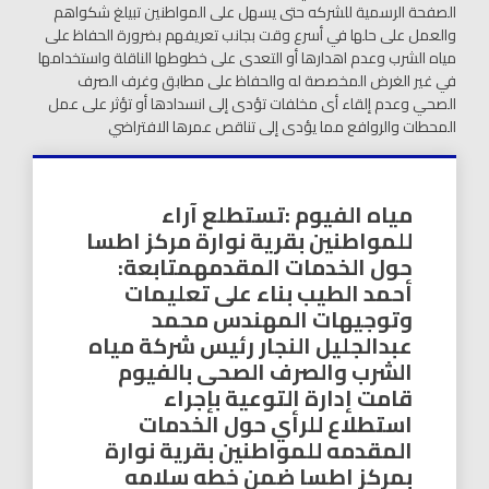
الصفحة الرسمية للشركه حتى يسهل على المواطنين تبيلغ شكواهم
والعمل على حلها في أسرع وقت بجانب تعريفهم بضرورة الحفاظ على
مياه الشرب وعدم اهدارها أو التعدى على خطوطها الناقلة واستخدامها
في غير الغرض المخصصة له والحفاظ على مطابق وغرف الصرف
الصحي وعدم إلقاء أى مخلفات تؤدى إلى انسدادها أو تؤثر على عمل
المحطات والروافع مما يؤدى إلى تناقص عمرها الافتراضي
مياه الفيوم :تستطلع آراء
للمواطنين بقرية نوارة مركز اطسا
حول الخدمات المقدمهمتابعة:
أحمد الطيب بناء على تعليمات
وتوجيهات المهندس محمد
عبدالجليل النجار رئيس شركة مياه
الشرب والصرف الصحى بالفيوم
قامت إدارة التوعية بإجراء
استطلاع للرأي حول الخدمات
المقدمه للمواطنين بقرية نوارة
بمركز اطسا ضمن خطه سلامه