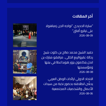
أخر المقالات
“سارة الحديدي “تواجه الجن زمباهولا
على تياترو أفاق”
2026-08-09
حفيد الشيخ محمد صالح بن كلوت شيخ
رحالة عابروالربع الخالى.. مرافقو مبارك بن
لندن يتكلمون يزور هويداعطا في بيتها
ومؤسستها
2026-08-08
الاتحاد الدولي لرائدات الوطن العربي
يدشّن انطلاقته بحضور نخبة من سيدات
الأعمال والشخصيات المجتمعية
2026-08-06