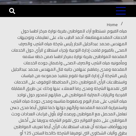
Home
مياه الفيوم :تستطلع آراء للمواطنين بقرية نوارة مركز اطسا حول
الخدمات المقدمهمتابعة: أحمد الطيب بناء على تعليمات وتوجيهات
المهندس محمد عبدالجليل النجار رئيس شركة مياه الشرب والصرف
الصحى بالفيوم قامت إدارة التوعية بإجراء استطلاع للرأي حول الخدمات
المقدمه للمواطنين بقرية نوارة بمركز اطسا ضمن خطه سلامه
ومأمونيه مياه الشرب والصرف الصحى ولضمان جوده الخدمات
المقدمه ومدى رضاهم عنهامن جانبه قال المهندس محمد عبدالجليل
رئيس الشركة أن إدارة التوعية تقوم بتنفيذ مجموعه من قياسات
واستطلاعات الرأى للمواطنين داخل المحافظة للوقوف على الخدمات
التى تقدمها الشركة ومدى رضا العملاء عنها وذلك عن طريق المقابلة
الفردية والزيارات المنزلية للمواطنين فى منازلهم تتمحور حول تواجد
مياه الشرب على مدار اليوم وبضغوط مناسبه ومدى جودة مياه الشرب
واستمرارية الخدمه المقدمه وآرائهم حولها كما تتناول أيضا مدى حسن
تعامل المحصل مع المواطنين ورصده أولا بأول قراءات العدادات وحث
المواطنين على دفع الفواتير حتى تقوم الشركه بدورها على أكمل
وجهوأضاف سيادته أن هدف استطلاعات الرأي أيضا تعريف المواطنين
بطرق وآليات الشكاوى التي توفرها الشركة كالخط الساخن 125 أو