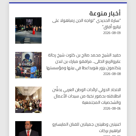
أخبار منوعة
“سارة الحديدي “تواجه الجن زمباهولا على
تياترو أفاق”
2026-08-09
حفيد الشيخ محمد صالح بن كلوت شيخ رحالة
عابروالربع الخالى.. مرافقو مبارك بن لندن
يتكلمون يزور هويداعطا في بيتها ومؤسستها
2026-08-08
الاتحاد الدولي لرائدات الوطن العربي يدشّن
انطلاقته بحضور نخبة من سيدات الأعمال
والشخصيات المجتمعية
2026-08-06
اغنيتين وطنيتين جميلتين للفنان المايسترو
ابراهيم بركات