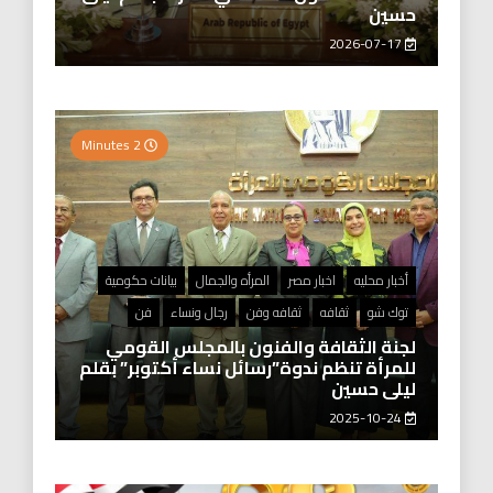
حسين
2026-07-17
2 Minutes
أخبار محليه
اخبار مصر
المرأه والجمال
بيانات حكومية
توك شو
ثقافه
ثقافه وفن
رجال ونساء
فن
لجنة الثقافة والفنون بالمجلس القومي
للمرأة تنظم ندوة”رسائل نساء أكتوبر” بقلم
ليلى حسين
2025-10-24