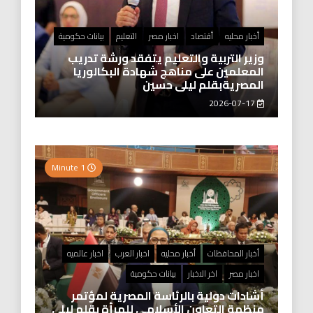
أخبار محليه
أقتصاد
اخبار مصر
التعليم
بيانات حكومية
وزير التربية والتعليم يتفقد ورشة تدريب
المعلمين على مناهج شهادة البكالوريا
المصريةبقلم ليلى حسين
2026-07-17
1 Minute
أخبار المحافظات
أخبار محليه
اخبار العرب
اخبار عالميه
اخبار مصر
اخر الاخبار
بيانات حكومية
أشادات دولية بالرئاسة المصرية لمؤتمر
منظمة التعاون الأسلامي للمرأة بقلم ليلى