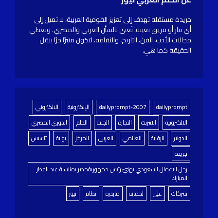
جريدة مستقلة تهدف إلى تعزيز القومية العربية، لا تميل إلى
أي تيار أو فريق بعينه. تُعنى بالشأن العربي والمصري، وتغطي
مجالات الأدب، الفن، التاريخ، والثقافة، لتكون منبرًا حرًا ينقل
الحقيقة كما هي.
dailyprompt
dailyprompt-2007
الإلكترونية
الالكتروني
الالكترونية
الانترنت
التجارة
الجنية
الحلم
الدوري المصري
الدولار
الرقابة
العالمي
العربي
المركز
بوابة
تاسيس
جريدة
رجل الاعمال السعودي يهنئ رئيس جمهوريةمصر بمناسبة عيد الفطر
المبارك
شركات
على
لحماية
مابدرة
نظام
نيوز