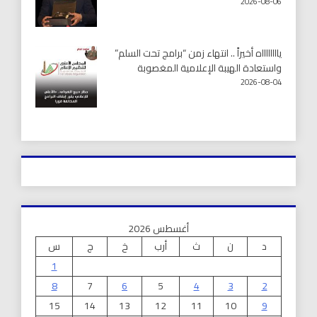
2026-08-06
يااااااااه أخيراً .. انتهاء زمن “برامج تحت السلم”
واستعادة الهيبة الإعلامية المغصوبة
2026-08-04
أغسطس 2026
د
ن
ث
أرب
خ
ج
س
1
8
7
6
5
4
3
2
15
14
13
12
11
10
9