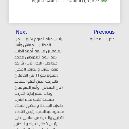
25 مجموع المشاهدات
, 1 مشاهدات اليوم
تصفّح
Next:
Previous:
المقالات
ذكريات رمضانية
رئيس مياه الفيوم يكرم ٦٦ من
المحالين للمعاش وأسر
المتوفيين متابعة: أحمد الطيب
كرم اليوم المهندس محمد
عبدالجليل النجار رئيس شركة
مياه الشرب والصرف الصحى
بالفيوم نحو ٦٦ من العاملين
بالشركه الذين أحيلوا للتقاعد
(سن المعاش )وأسر المتوفيين
وذلك بمقر إدارة التدريب
بمحطة تنقيه مياه الشرب
بالعزب الجديدة وبحضور الاستاذ
محمود عبدالحميد رئيس القطاع
التجارى والمهندس سامى غالى
رئيس قطاع المياه والدكتور