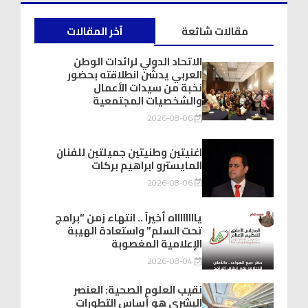
مقالات شائعة
آخر المقالات
الاتحاد الدولي لرائدات الوطن
العربي يدشّن انطلاقته بحضور
نخبة من سيدات الأعمال
والشخصيات المجتمعية
2026-08-06
اغنيتين وطنيتين جميلتين للفنان
المايسترو ابراهيم بركات
2026-08-06
يااااااااه أخيراً .. انتهاء زمن “برامج
تحت السلم” واستعادة الهيبة
الإعلامية المغصوبة
2026-08-04
نقيب العلوم الصحية: العنصر
البشري هو أساس التطورات