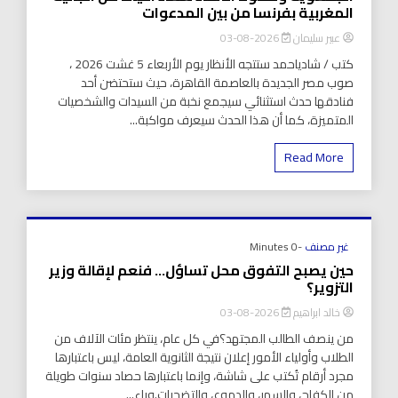
المغربية بفرنسا من بين المدعوات
عبير سليمان
2026-08-03
كتب / شادياحمد ستتجه الأنظار يوم الأربعاء 5 غشت 2026 ،
صوب مصر الجديدة بالعاصمة القاهرة، حيث ستحتضن أحد
فنادقها حدث استثنائي سيجمع نخبة من السيدات والشخصيات
المتميزة، كما أن هذا الحدث سيعرف مواكبة...
Read More
غير مصنف
-0 Minutes
حين يصبح التفوق محل تساؤل… فنعم لإقالة وزير
التزوير؟
خالد ابراهيم
2026-08-03
من ينصف الطالب المجتهد؟في كل عام، ينتظر مئات الآلاف من
الطلاب وأولياء الأمور إعلان نتيجة الثانوية العامة، ليس باعتبارها
مجرد أرقام تُكتب على شاشة، وإنما باعتبارها حصاد سنوات طويلة
من الكفاح، والسهر، والدموع، والتضحيات.وراء...