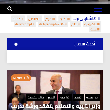
# هاشتاق_ترند
#التجارة
#المركز
#العالمي
#لحماية
#الالكترونية
#نظام
#dailyprompt-2007
#dailyprompt
#الجنية
أحدث الأخبار:
1 Minute
أخبار محليه
أقتصاد
اخبار مصر
التعليم
بيانات حكومية
وزير التربية والتعليم يتفقد ورشة تدريب