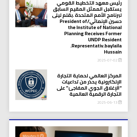
رئيس معهد التخطيط القومي
يستقبل الممثل المقيم السابق
لبرنامج الأمم المتحدة .بقلم ليلى
حسين الإنمائي/President of
the Institute of National
Planning Receives Former
UNDP Resident
.Representativ.baylaila
Hussain
2025-07-02
المركز العالمي لحماية التجارة
الإلكترونية يحذر من تداعيات
“الإغلاق الجوي المفاجئ” على
التجارة الرقمية العالمية
2025-06-13
0 Minutes