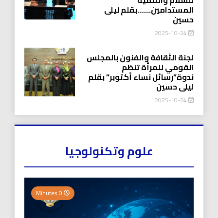
المستدامين…….بقلم ليلى
حسين
2025-10-24
لجنة الثقافة والفنون بالمجلس
القومي للمرأة تنظم
ندوة”رسائل نساء أكتوبر” بقلم
ليلى حسين
2025-10-24
علوم وتكنولوجيا
0 Minutes