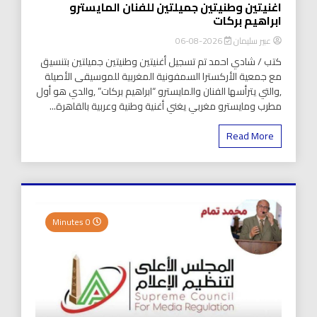
اغنيتين وطنيتين جميلتين للفنان المايسترو
ابراهيم بركات
عبير سليمان
2026-08-06
كتب / شادي احمد تم تسجيل أغنيتين وطنيتين جميلتين بتنسيق
مع جمعية الأركسترا السمفونية المغربية للموسيقى الأصيلة
,والتي يترأسها الفنان والمايسترو “ابراهيم بركات” ,والدي هو أول
مطرب ومايسترو مغربي يغني أغنية وطنية وعربية بالقاهرة...
Read More
0 Minutes