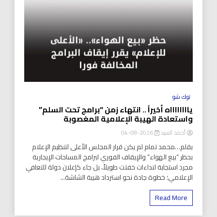
توك شو
يااااااااه أخيراً .. انتهاء زمن “برامج تحت السلم”
واستعادة الهيبة الإعلامية المغصوبة
أحمد السيد
2026-08-04
بقلم…محمد تمام لم يكن قرار المجلس الأعلى لتنظيم الإعلام
بحظر “بيع الهواء” والإيقاف الفوري لبرامج المساحات الإيجارية
مجرد استجابة لنداءات خفتت طويلاً، بل جاء كإعلان دولة للتعافي
الإعلامي؛ خطوة جادة نحو استرداد هيبة الشاشة...
Read More