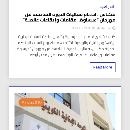
اخبار العرب
مكناس.. اختتام فعاليات الدورة السادسة من
مهرجان “عيساوة.. مقامات وإيقاعات عالمية”
عبير سليمان
2026-08-01
كتب / شادي احمد بنات عيساوة يشعلن منصة الساحة الإدارية
بايقاهتهم الفنية والروحية اختتمت، مساء يوم السبت المنصرم
بمدينة مكناس، فعاليات الدورة السادسة من مهرجان “عيساوة..
مقامات وإيقاعات عالمية”، التي امتدت على مدى أربعة...
Read More
0 Minutes