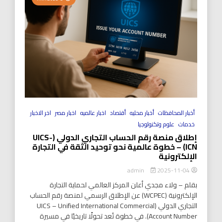
أخبار المحافظات
أخبار محليه
أقتصاد
اخبار عالميه
اخبار مصر
اخر الاخبار
خدمات
علوم وتكنولوجيا
إطلاق منصة رقم الحساب التجاري الدولي (UICS-
ICN) – خطوة عالمية نحو توحيد الثقة في التجارة
الإلكترونية
2025-11-04
admin
بقلم – ولاء مجدي أعلن المركز العالمي لحماية التجارة
الإلكترونية (WCPEC) عن الإطلاق الرسمي لمنصة رقم الحساب
التجاري الدولي (UICS – Unified International Commercial
Account Number). في خطوة تُعد تحولًا تاريخيًا في مسيرة