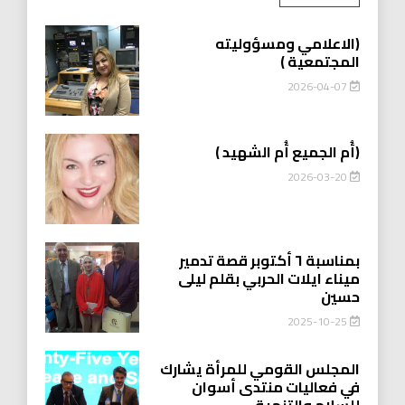
(الاعلامي ومسؤوليته
المجتمعية )
2026-04-07
(أُم الجميع أُم الشهيد )
2026-03-20
بمناسبة ٦ أكتوبر قصة تدمير
ميناء ايلات الحربي بقلم ليلى
حسين
2025-10-25
المجلس القومي للمرأة يشارك
في فعاليات منتدى أسوان
للسلام والتنمية