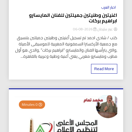
اخبار العرب
اغنيتين وطنيتين جميلتين للفنان المايسترو
ابراهيم بركات
عبير سليمان
2026-08-06
كتب / شادي احمد تم تسجيل أغنيتين وطنيتين جميلتين بتنسيق
مع جمعية الأركسترا السمفونية المغربية للموسيقى الأصيلة
,والتي يترأسها الفنان والمايسترو “ابراهيم بركات” ,والدي هو أول
مطرب ومايسترو مغربي يغني أغنية وطنية وعربية بالقاهرة...
Read More
0 Minutes