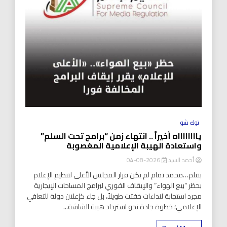
توك شو
يااااااااه أخيراً .. انتهاء زمن “برامج تحت السلم”
واستعادة الهيبة الإعلامية المغصوبة
أحمد السيد
2026-08-04
بقلم…محمد تمام لم يكن قرار المجلس الأعلى لتنظيم الإعلام
بحظر “بيع الهواء” والإيقاف الفوري لبرامج المساحات الإيجارية
مجرد استجابة لنداءات خفتت طويلاً، بل جاء كإعلان دولة للتعافي
الإعلامي؛ خطوة جادة نحو استرداد هيبة الشاشة...