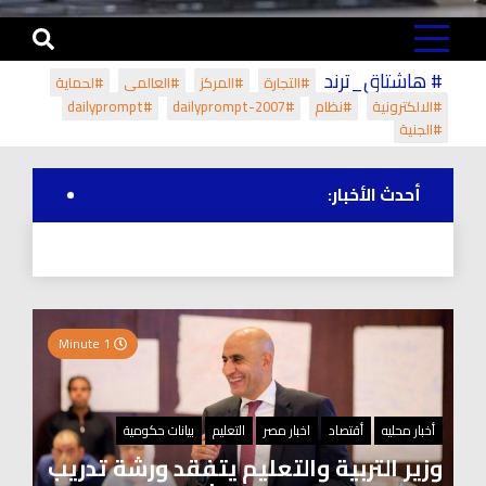
# هاشتاق_ترند
#التجارة
#المركز
#العالمي
#لحماية
#الالكترونية
#نظام
#dailyprompt-2007
#dailyprompt
#الجنية
أحدث الأخبار:
1 Minute
أخبار محليه
أقتصاد
اخبار مصر
التعليم
بيانات حكومية
وزير التربية والتعليم يتفقد ورشة تدريب