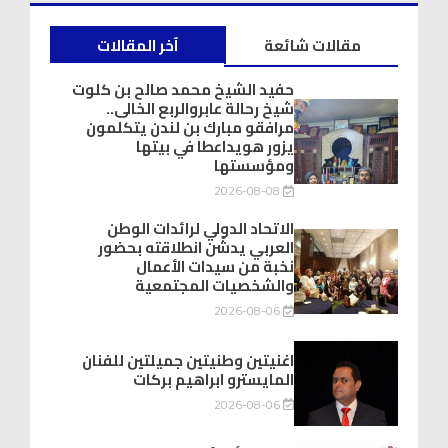
مقالات شائعة
آخر المقالات
حفيد الشيخ محمد صالح بن كلوت
شيخ رحالة عابروالربع الخالى..
مرافقو مبارك بن لندن يتكلمون
يزور هويداعطا في بيتها
ومؤسستها
2026-08-08
الاتحاد الدولي لرائدات الوطن
العربي يدشّن انطلاقته بحضور
نخبة من سيدات الأعمال
والشخصيات المجتمعية
2026-08-06
اغنيتين وطنيتين جميلتين للفنان
المايسترو ابراهيم بركات
2026-08-06