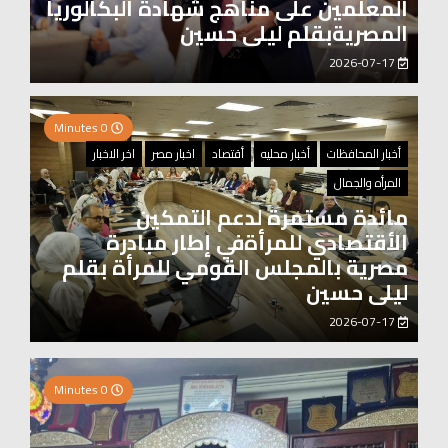
المعلمين على مناهج شهادة البكالوريا
المصريةبقلم ليلى حسين
2026-07-17
0 Minutes
أخبار المحافظات
أخبار محليه
أقتصاد
اخبار مصر
اخر الاخبار
المرأه والجمال
مائدة مستمرة لدعم التمكين
الأقتصادي للمرأةفي إطار مبادرة
مصرية بالمجلس القومي للمرأة بقلم
ليلى حسين
2026-07-17
2 Minutes