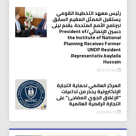
رئيس معهد التخطيط القومي
يستقبل الممثل المقيم السابق
لبرنامج الأمم المتحدة .بقلم ليلى
حسين الإنمائي/President of
the Institute of National
Planning Receives Former
UNDP Resident
.Representativ.baylaila
Hussain
2025-07-02
المركز العالمي لحماية التجارة
الإلكترونية يحذر من تداعيات
“الإغلاق الجوي المفاجئ” على
التجارة الرقمية العالمية
2025-06-13