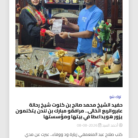
توك شو
حفيد الشيخ محمد صالح بن كلوت شيخ رحالة
عابروالربع الخالى.. مرافقو مبارك بن لندن يتكلمون
يزور هويداعطا في بيتها ومؤسستها
أحمد السيد
2026-08-08
كتب صلاح عبد المنعمفي زيارة ود ووفاء.. عبرت عن مدي