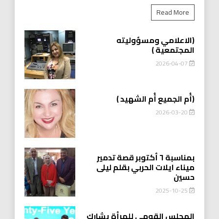
Read More
(الاعلامي ومسؤوليته
المجتمعية )
2026-04-07
(أُم الجميع أُم الشهيد )
2026-03-20
بمناسبة ٦ أكتوبر قصة تدمير
ميناء ايلات الحربي بقلم ليلى
حسين
2025-10-25
المجلس القومي للمرأة يشارك