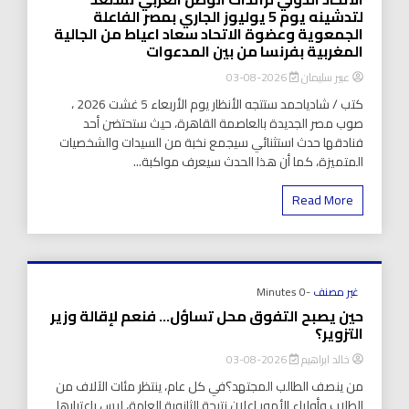
لتدشينه يوم 5 يوليوز الجاري بمصر الفاعلة
الجمعوية وعضوة الاتحاد سعاد اعياط من الجالية
المغربية بفرنسا من بين المدعوات
عبير سليمان
2026-08-03
كتب / شادياحمد ستتجه الأنظار يوم الأربعاء 5 غشت 2026 ،
صوب مصر الجديدة بالعاصمة القاهرة، حيث ستحتضن أحد
فنادقها حدث استثنائي سيجمع نخبة من السيدات والشخصيات
المتميزة، كما أن هذا الحدث سيعرف مواكبة...
Read More
غير مصنف
-0 Minutes
حين يصبح التفوق محل تساؤل… فنعم لإقالة وزير
التزوير؟
خالد ابراهيم
2026-08-03
من ينصف الطالب المجتهد؟في كل عام، ينتظر مئات الآلاف من
الطلاب وأولياء الأمور إعلان نتيجة الثانوية العامة، ليس باعتبارها