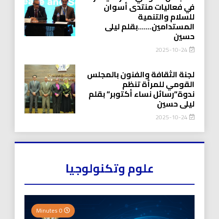
في فعاليات منتدى أسوان
للسلام والتنمية
المستدامين…….بقلم ليلى
حسين
2025-10-24
لجنة الثقافة والفنون بالمجلس
القومي للمرأة تنظم
ندوة”رسائل نساء أكتوبر” بقلم
ليلى حسين
2025-10-24
علوم وتكنولوجيا
0 Minutes