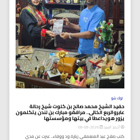
توك شو
حفيد الشيخ محمد صالح بن كلوت شيخ رحالة
عابروالربع الخالى.. مرافقو مبارك بن لندن يتكلمون
يزور هويداعطا في بيتها ومؤسستها
أحمد السيد
2026-08-08
كتب صلاح عبد المنعمفي زيارة ود ووفاء.. عبرت عن مدي