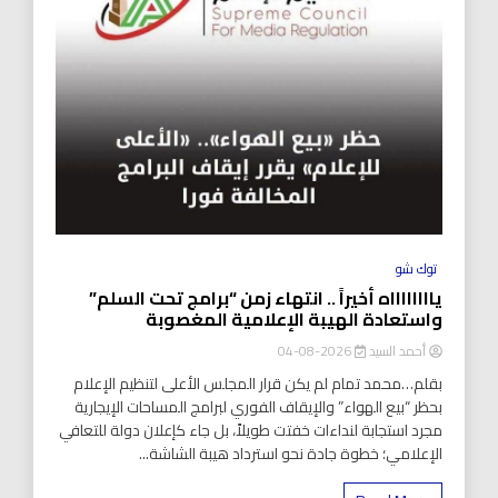
توك شو
يااااااااه أخيراً .. انتهاء زمن “برامج تحت السلم”
واستعادة الهيبة الإعلامية المغصوبة
أحمد السيد
2026-08-04
بقلم…محمد تمام لم يكن قرار المجلس الأعلى لتنظيم الإعلام
بحظر “بيع الهواء” والإيقاف الفوري لبرامج المساحات الإيجارية
مجرد استجابة لنداءات خفتت طويلاً، بل جاء كإعلان دولة للتعافي
الإعلامي؛ خطوة جادة نحو استرداد هيبة الشاشة...