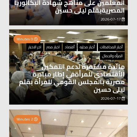
المعلمين على مناهج شهادة البكالوريا
المصريةبقلم ليلى حسين
2026-07-17
0 Minutes
أخبار المحافظات
أخبار محليه
أقتصاد
اخبار مصر
اخر الاخبار
المرأه والجمال
مائدة مستمرة لدعم التمكين
الأقتصادي للمرأةفي إطار مبادرة
مصرية بالمجلس القومي للمرأة بقلم
ليلى حسين
2026-07-17
2 Minutes