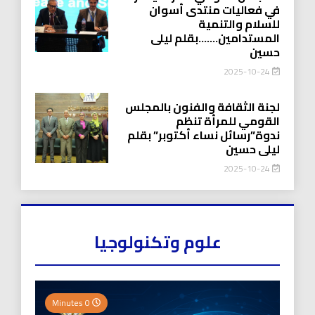
في فعاليات منتدى أسوان
للسلام والتنمية
المستدامين…….بقلم ليلى
حسين
2025-10-24
لجنة الثقافة والفنون بالمجلس
القومي للمرأة تنظم
ندوة”رسائل نساء أكتوبر” بقلم
ليلى حسين
2025-10-24
علوم وتكنولوجيا
0 Minutes