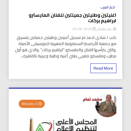
اخبار العرب
اغنيتين وطنيتين جميلتين للفنان المايسترو
ابراهيم بركات
عبير سليمان
2026-08-06
كتب / شادي احمد تم تسجيل أغنيتين وطنيتين جميلتين بتنسيق
مع جمعية الأركسترا السمفونية المغربية للموسيقى الأصيلة
,والتي يترأسها الفنان والمايسترو “ابراهيم بركات” ,والدي هو أول
مطرب ومايسترو مغربي يغني أغنية وطنية وعربية بالقاهرة...
Read More
0 Minutes