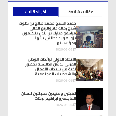
مقالات شائعة
آخر المقالات
حفيد الشيخ محمد صالح بن كلوت
شيخ رحالة عابروالربع الخالى..
مرافقو مبارك بن لندن يتكلمون
يزور هويداعطا في بيتها
ومؤسستها
2026-08-08
الاتحاد الدولي لرائدات الوطن
العربي يدشّن انطلاقته بحضور
نخبة من سيدات الأعمال
والشخصيات المجتمعية
2026-08-06
اغنيتين وطنيتين جميلتين للفنان
المايسترو ابراهيم بركات
2026-08-06