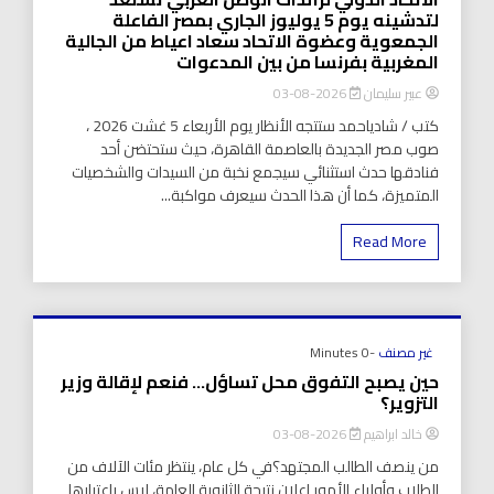
لتدشينه يوم 5 يوليوز الجاري بمصر الفاعلة
الجمعوية وعضوة الاتحاد سعاد اعياط من الجالية
المغربية بفرنسا من بين المدعوات
عبير سليمان
2026-08-03
كتب / شادياحمد ستتجه الأنظار يوم الأربعاء 5 غشت 2026 ،
صوب مصر الجديدة بالعاصمة القاهرة، حيث ستحتضن أحد
فنادقها حدث استثنائي سيجمع نخبة من السيدات والشخصيات
المتميزة، كما أن هذا الحدث سيعرف مواكبة...
Read More
غير مصنف
-0 Minutes
حين يصبح التفوق محل تساؤل… فنعم لإقالة وزير
التزوير؟
خالد ابراهيم
2026-08-03
من ينصف الطالب المجتهد؟في كل عام، ينتظر مئات الآلاف من
الطلاب وأولياء الأمور إعلان نتيجة الثانوية العامة، ليس باعتبارها