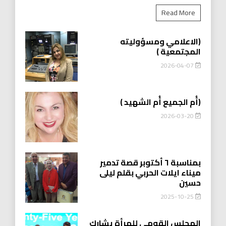
Read More
(الاعلامي ومسؤوليته
المجتمعية )
2026-04-07
(أُم الجميع أُم الشهيد )
2026-03-20
بمناسبة ٦ أكتوبر قصة تدمير
ميناء ايلات الحربي بقلم ليلى
حسين
2025-10-25
المجلس القومي للمرأة يشارك