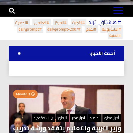
# هاشتاق_ترند
#التجارة
#المركز
#العالمي
#لحماية
#الالكترونية
#نظام
#dailyprompt-2007
#dailyprompt
#الجنية
أحدث الأخبار:
1 Minute
أخبار محليه
أقتصاد
اخبار مصر
التعليم
بيانات حكومية
وزير التربية والتعليم يتفقد ورشة تدريب