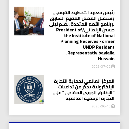
رئيس معهد التخطيط القومي
يستقبل الممثل المقيم السابق
لبرنامج الأمم المتحدة .بقلم ليلى
حسين الإنمائي/President of
the Institute of National
Planning Receives Former
UNDP Resident
.Representativ.baylaila
Hussain
2025-07-02
المركز العالمي لحماية التجارة
الإلكترونية يحذر من تداعيات
“الإغلاق الجوي المفاجئ” على
التجارة الرقمية العالمية
2025-06-13