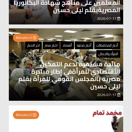
المعلمين على مناهج شهادة البكالوريا
المصريةبقلم ليلى حسين
2026-07-17
0 Minutes
أخبار المحافظات
أخبار محليه
أقتصاد
اخبار مصر
اخر الاخبار
المرأه والجمال
مائدة مستمرة لدعم التمكين
الأقتصادي للمرأةفي إطار مبادرة
مصرية بالمجلس القومي للمرأة بقلم
ليلى حسين
2026-07-17
0 Minutes