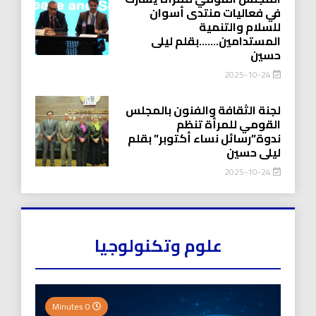
في فعاليات منتدى أسوان
للسلام والتنمية
المستدامين…….بقلم ليلى
حسين
2025-10-24
لجنة الثقافة والفنون بالمجلس
القومي للمرأة تنظم
ندوة”رسائل نساء أكتوبر” بقلم
ليلى حسين
2025-10-24
علوم وتكنولوجيا
0 Minutes