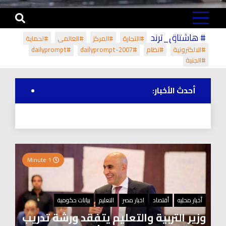
# هاشتاق_ترند
#التجارة
#المركز
#العالمي
#لحماية
#الالكترونية
#نظام
#dailyprompt-2007
#dailyprompt
#الجنية
أحدث الأخبار:
1 Minute
أخبار محليه
أقتصاد
اخبار مصر
التعليم
بيانات حكومية
وزير التربية والتعليم يتفقد ورشة تدريب