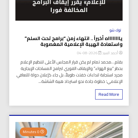
توك شو
يااااااااه أخيراً .. انتهاء زمن “برامج تحت السلم”
واستعادة الهيبة الإعلامية المغصوبة
أحمد السيد
2026-08-04
بقلم…محمد تمام لم يكن قرار المجلس الأعلى لتنظيم الإعلام
بحظر “بيع الهواء” والإيقاف الفوري لبرامج المساحات الإيجارية
مجرد استجابة لنداءات خفتت طويلاً، بل جاء كإعلان دولة للتعافي
الإعلامي؛ خطوة جادة نحو استرداد هيبة الشاشة...
Read More
0 Minutes