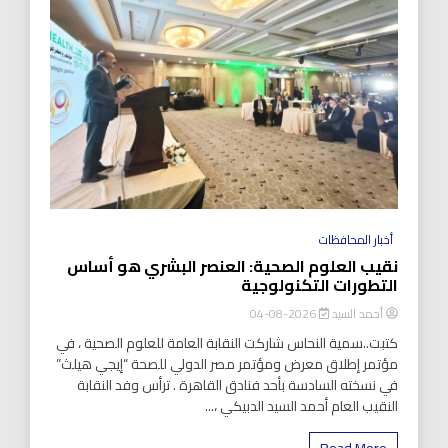
أخبار المحافظات
نقيب العلوم الصحية: العنصر البشري هو أساس
التطورات التكنولوجية
أحمد السيد
2026-08-04
كتبت..سمية النحاس شاركت النقابة العامة للعلوم الصحية ، في
مؤتمر إطلاق معرض ومؤتمر مصر الدولي للصحة “إيجي هيلث”
في نسخته السادسة بأحد فنادق القاهرة . ترأس وفد النقابة
النقيب العام أحمد السيد الدبيكي ،...
Read More