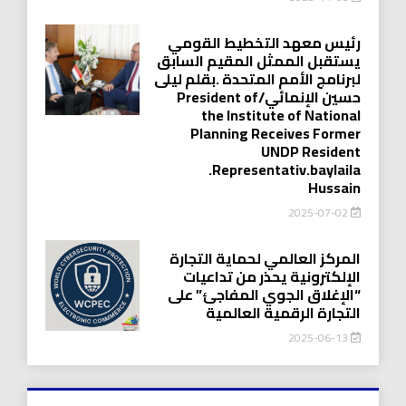
رئيس معهد التخطيط القومي
يستقبل الممثل المقيم السابق
لبرنامج الأمم المتحدة .بقلم ليلى
حسين الإنمائي/President of
the Institute of National
Planning Receives Former
UNDP Resident
.Representativ.baylaila
Hussain
2025-07-02
المركز العالمي لحماية التجارة
الإلكترونية يحذر من تداعيات
“الإغلاق الجوي المفاجئ” على
التجارة الرقمية العالمية
2025-06-13