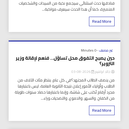
فنادقها حدث استثنائي سيجمع نخبة من السيدات والشخصيات
المتميزة، كما أن هذا الحدث سيعرف مواكبة...
Read More
غير مصنف
-0 Minutes
حين يصبح التفوق محل تساؤل… فنعم لإقالة وزير
التزوير؟
خالد ابراهيم
2026-08-03
من ينصف الطالب المجتهد؟في كل عام، ينتظر مئات الآلاف من
الطلاب وأولياء الأمور إعلان نتيجة الثانوية العامة، ليس باعتبارها
مجرد أرقام تُكتب على شاشة، وإنما باعتبارها حصاد سنوات طويلة
من الكفاح، والسهر، والدموع، والتضحيات.وراء...
Read More