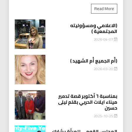
Read More
(الاعلامي ومسؤوليته
المجتمعية )
2026-04-07
(أُم الجميع أُم الشهيد )
2026-03-20
بمناسبة ٦ أكتوبر قصة تدمير
ميناء ايلات الحربي بقلم ليلى
حسين
2025-10-25
المجلس القومي للمرأة يشارك