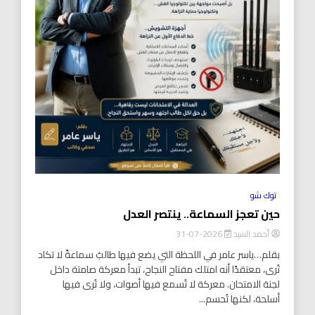
توك شو
حين تعجز السماعة.. ينتصر العدل
أحمد السيد
2026-07-31
بقلم…ياسر عامر في اللحظة التي يضع فيها طالبٌ سماعةً لا تكاد
تُرى، معتقدًا أنه امتلك مفتاح النجاح، تبدأ معركة صامتة داخل
لجنة الامتحان. معركة لا تُسمع فيها أصوات، ولا تُرى فيها
أسلحة، لكنها تُحسم...