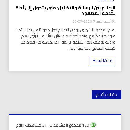
الإعلام بين الرسالة والتضليل: متى يتحول إلى أداة
لخدمة المصالح؟
أحمد السيد
2026-07-30
بقلم ..مجدي الشهيبي يؤدي الإعلام دورًا محوريًا في نقل الأخبار
وتوعية المجتمع، ويُعد أحد أهم وسائل التأثير في الرأي العام.
ولذلك يُوصف بأنه “السلطة الرابعة” لما يمتلكه من قدرة على
كشف الحقائق ومراقبة أداء...
Read More
تصفّح
مقالات أقدم
المقالات
129 مجموع المشاهدات
, 31 مشاهدات اليوم