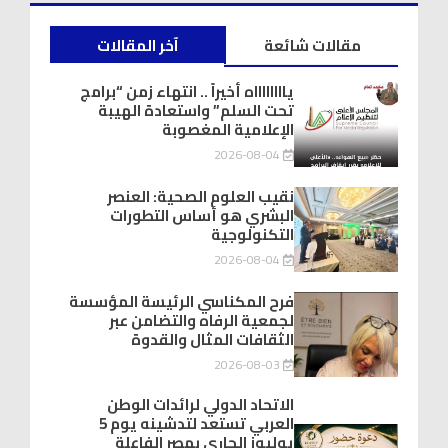
مقالات شائعة
آخر المقالات
يااااااااه أخيراً .. انتهاء زمن “برامج
تحت السلم” واستعادة الهيبة
الإعلامية المغصوبة
2026-08-04
نقيب العلوم الصحية: العنصر
البشري هو أساس التطورات
التكنولوجية
2026-08-04
فرح المكناسي الرئيسة المؤسسة
لجمعية الرفاه والتضامن عبر
الثقافات المثال والقدوة
2026-08-03
الاتحاد الدولي لرائدات الوطن
العربي تستعد لتدشينه يوم 5
يوليوز الجاري بمصر الفاعلة