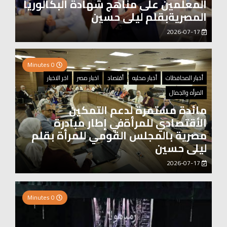
المعلمين على مناهج شهادة البكالوريا
المصريةبقلم ليلى حسين
2026-07-17
0 Minutes
أخبار المحافظات
أخبار محليه
أقتصاد
اخبار مصر
اخر الاخبار
المرأه والجمال
مائدة مستمرة لدعم التمكين
الأقتصادي للمرأةفي إطار مبادرة
مصرية بالمجلس القومي للمرأة بقلم
ليلى حسين
2026-07-17
0 Minutes