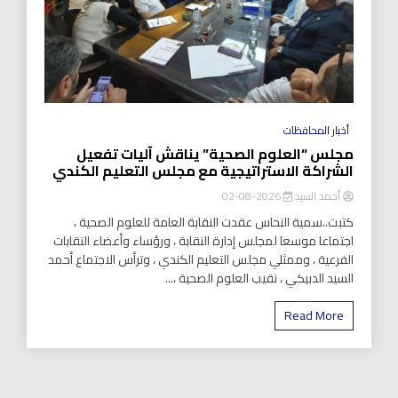
أخبار المحافظات
مجلس “العلوم الصحية” يناقش آليات تفعيل
الشراكة الاستراتيجية مع مجلس التعليم الكندي
أحمد السيد
2026-08-02
كتبت..سمية النحاس عقدت النقابة العامة للعلوم الصحية ،
اجتماعا موسعا لمجلس إدارة النقابة ، ورؤساء وأعضاء النقابات
الفرعية ، وممثلي مجلس التعليم الكندي ، وترأس الاجتماع أحمد
السيد الدبيكي ، نقيب العلوم الصحية ،...
Read More