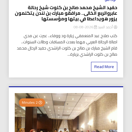
حفيد الشيخ محمد صالح بن كلوت شيخ رحالة
عابروالربع الخالى.. مرافقو مبارك بن لندن يتكلمون
يزور هويداعطا في بيتها ومؤسستها
أحمد السيد
2026-08-08
كتب صلاح عبد المنعمفي زيارة ود ووفاء.. عبرت عن مدي
اصالة الرحالة العربي مهما بعدت المسافات وطالت السنوات..
قام الشيخ مبارك بن صالح بن كلوت الراشدي حفيد الرحال محمد
صالح بن كلوت الراشدي بزيارة...
Read More
2 Minutes