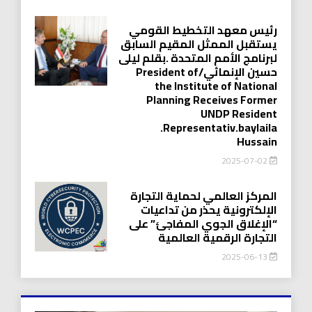
رئيس معهد التخطيط القومي
يستقبل الممثل المقيم السابق
لبرنامج الأمم المتحدة .بقلم ليلى
حسين الإنمائي/President of
the Institute of National
Planning Receives Former
UNDP Resident
.Representativ.baylaila
Hussain
2025-07-02
المركز العالمي لحماية التجارة
الإلكترونية يحذر من تداعيات
“الإغلاق الجوي المفاجئ” على
التجارة الرقمية العالمية
2025-06-13