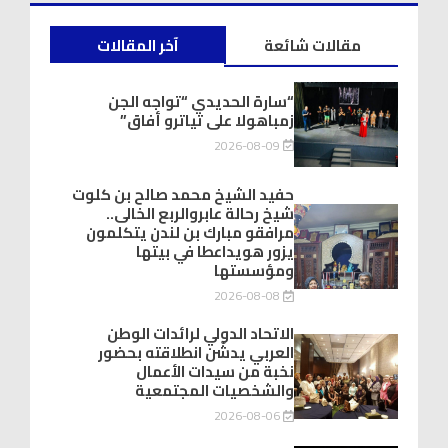
مقالات شائعة
آخر المقالات
“سارة الحديدي “تواجه الجن
زمباهولا على تياترو أفاق”
2026-08-09
حفيد الشيخ محمد صالح بن كلوت
شيخ رحالة عابروالربع الخالى..
مرافقو مبارك بن لندن يتكلمون
يزور هويداعطا في بيتها
ومؤسستها
2026-08-08
الاتحاد الدولي لرائدات الوطن
العربي يدشّن انطلاقته بحضور
نخبة من سيدات الأعمال
والشخصيات المجتمعية
2026-08-06