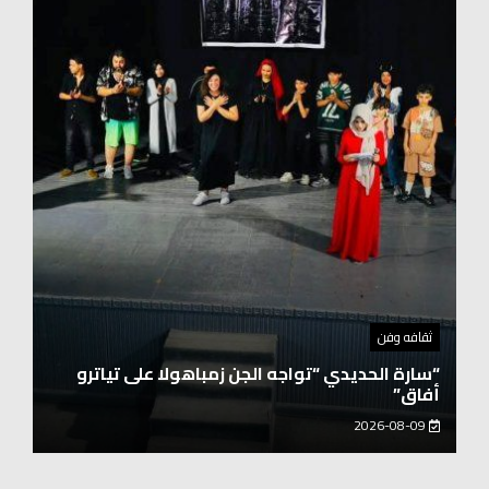
توك شو
حفيد الشيخ محمد صالح بن كلوت شيخ رحالة
عابروالربع الخالى.. مرافقو مبارك بن لندن يتكلمون
يزور هويداعطا في بيتها ومؤسستها
2026-08-08