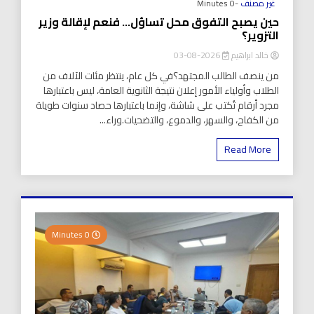
غير مصنف
-0 Minutes
حين يصبح التفوق محل تساؤل… فنعم لإقالة وزير
التزوير؟
خالد ابراهيم
2026-08-03
من ينصف الطالب المجتهد؟في كل عام، ينتظر مئات الآلاف من
الطلاب وأولياء الأمور إعلان نتيجة الثانوية العامة، ليس باعتبارها
مجرد أرقام تُكتب على شاشة، وإنما باعتبارها حصاد سنوات طويلة
من الكفاح، والسهر، والدموع، والتضحيات.وراء...
Read More
0 Minutes