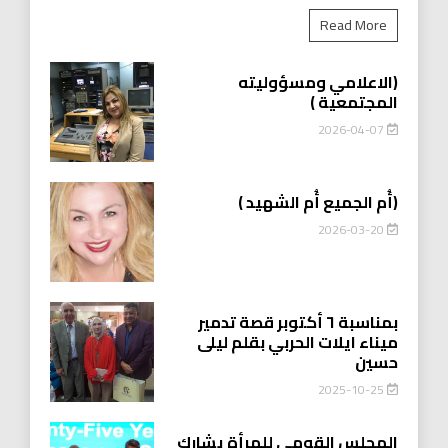
Read More
(الاعلامي ومسؤوليته
المجتمعية )
2026-04-07
(أُم الجميع أُم الشهيد )
2026-03-20
بمناسبة ٦ أكتوبر قصة تدمير
ميناء ايلات الحربي بقلم ليلى
حسين
2025-10-25
المجلس القومي للمرأة يشارك