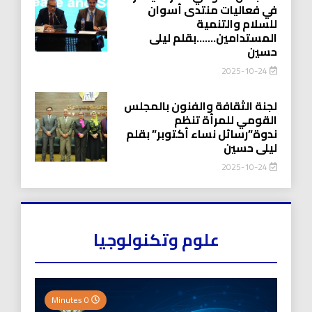
في فعاليات منتدى أسوان
للسلام والتنمية
المستدامين…….بقلم ليلى
حسين
2025-10-24
لجنة الثقافة والفنون بالمجلس
القومي للمرأة تنظم
ندوة”رسائل نساء أكتوبر” بقلم
ليلى حسين
2025-10-24
علوم وتكنولوجيا
0 Minutes