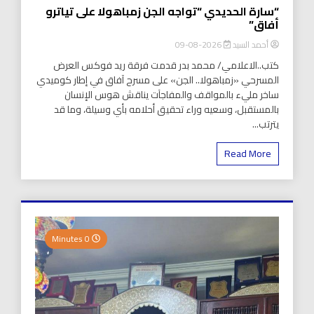
“سارة الحديدي “تواجه الجن زمباهولا على تياترو
أفاق”
أحمد السيد
2026-08-09
كتب..الاعلامي/ محمد بدر قدمت فرقة ريد فوكس العرض
المسرحي «زمباهولا.. الجن» على مسرح آفاق في إطار كوميدي
ساخر مليء بالمواقف والمفاجآت يناقش هوس الإنسان
بالمستقبل، وسعيه وراء تحقيق أحلامه بأي وسيلة، وما قد
يترتب...
Read More
0 Minutes