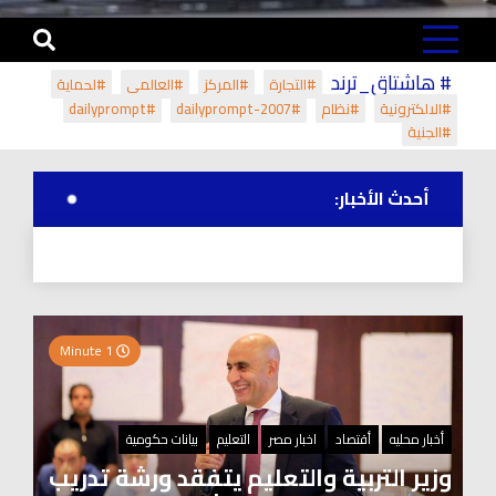
# هاشتاق_ترند
#التجارة
#المركز
#العالمي
#لحماية
#الالكترونية
#نظام
#dailyprompt-2007
#dailyprompt
#الجنية
أحدث الأخبار:
1 Minute
أخبار محليه
أقتصاد
اخبار مصر
التعليم
بيانات حكومية
وزير التربية والتعليم يتفقد ورشة تدريب