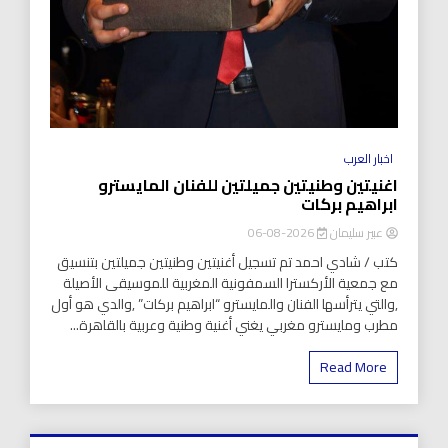
اخبار العرب
اغنيتين وطنيتين جميلتين للفنان المايسترو
ابراهيم بركات
عبير سليمان
2026-08-06
كتب / شادي احمد تم تسجيل أغنيتين وطنيتين جميلتين بتنسيق
مع جمعية الأركسترا السمفونية المغربية للموسيقى الأصيلة
,والتي يترأسها الفنان والمايسترو “ابراهيم بركات” ,والدي هو أول
مطرب ومايسترو مغربي يغني أغنية وطنية وعربية بالقاهرة...
Read More