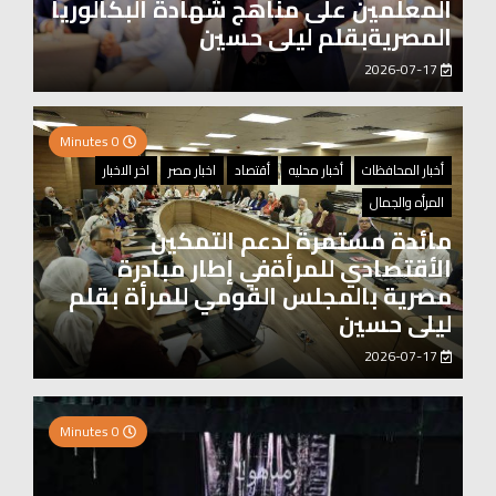
المعلمين على مناهج شهادة البكالوريا
المصريةبقلم ليلى حسين
2026-07-17
0 Minutes
أخبار المحافظات
أخبار محليه
أقتصاد
اخبار مصر
اخر الاخبار
المرأه والجمال
مائدة مستمرة لدعم التمكين
الأقتصادي للمرأةفي إطار مبادرة
مصرية بالمجلس القومي للمرأة بقلم
ليلى حسين
2026-07-17
0 Minutes