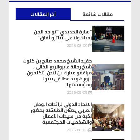
مقالات شائعة
آخر المقالات
“سارة الحديدي “تواجه الجن
زمباهولا على تياترو أفاق”
2026-08-09
حفيد الشيخ محمد صالح بن كلوت
شيخ رحالة عابروالربع الخالى..
مرافقو مبارك بن لندن يتكلمون
يزور هويداعطا في بيتها
ومؤسستها
2026-08-08
الاتحاد الدولي لرائدات الوطن
العربي يدشّن انطلاقته بحضور
نخبة من سيدات الأعمال
والشخصيات المجتمعية
2026-08-06