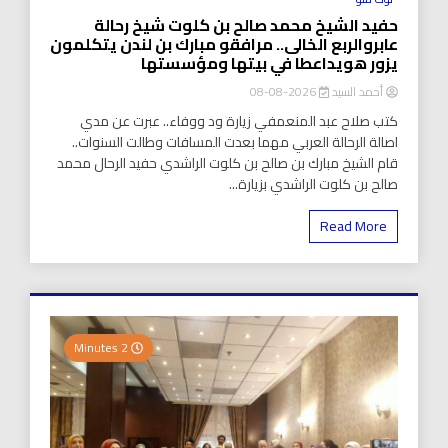
حفيد الشيخ محمد صالح بن كلوت شيخ رحالة
عابروالربع الخالى.. مرافقو مبارك بن لندن يتكلمون
يزور هويداعطا في بيتها ومؤسستها
أحمد السيد
2026-08-08
كتب صلاح عبد المنعمفي زيارة ود ووفاء.. عبرت عن مدي
اصالة الرحالة العربي مهما بعدت المسافات وطالت السنوات..
قام الشيخ مبارك بن صالح بن كلوت الراشدي حفيد الرحال محمد
صالح بن كلوت الراشدي بزيارة...
Read More
2 Minutes