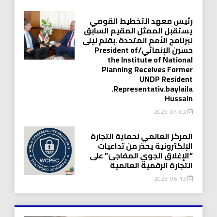
رئيس معهد التخطيط القومي
يستقبل الممثل المقيم السابق
لبرنامج الأمم المتحدة .بقلم ليلى
حسين الإنمائي/President of
the Institute of National
Planning Receives Former
UNDP Resident
.Representativ.baylaila
Hussain
2025-07-02
المركز العالمي لحماية التجارة
الإلكترونية يحذر من تداعيات
“الإغلاق الجوي المفاجئ” على
التجارة الرقمية العالمية
2025-06-13