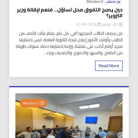
غير مصنف
-0 Minutes
حين يصبح التفوق محل تساؤل… فنعم لإقالة وزير
التزوير؟
خالد ابراهيم
2026-08-03
من ينصف الطالب المجتهد؟في كل عام، ينتظر مئات الآلاف من
الطلاب وأولياء الأمور إعلان نتيجة الثانوية العامة، ليس باعتبارها
مجرد أرقام تُكتب على شاشة، وإنما باعتبارها حصاد سنوات طويلة
من الكفاح، والسهر، والدموع، والتضحيات.وراء...
Read More
0 Minutes