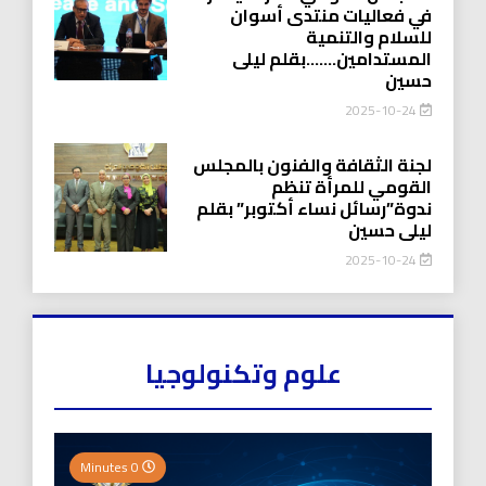
في فعاليات منتدى أسوان
للسلام والتنمية
المستدامين…….بقلم ليلى
حسين
2025-10-24
لجنة الثقافة والفنون بالمجلس
القومي للمرأة تنظم
ندوة”رسائل نساء أكتوبر” بقلم
ليلى حسين
2025-10-24
علوم وتكنولوجيا
0 Minutes