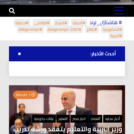
# هاشتاق_ترند
#التجارة
#المركز
#العالمي
#لحماية
#الالكترونية
#نظام
#dailyprompt-2007
#dailyprompt
#الجنية
أحدث الأخبار:
1 Minute
أخبار محليه
أقتصاد
اخبار مصر
التعليم
بيانات حكومية
وزير التربية والتعليم يتفقد ورشة تدريب