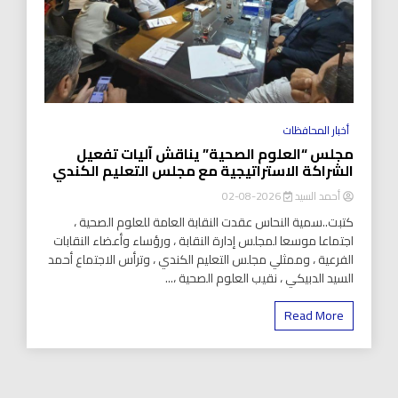
أخبار المحافظات
مجلس “العلوم الصحية” يناقش آليات تفعيل
الشراكة الاستراتيجية مع مجلس التعليم الكندي
أحمد السيد
2026-08-02
كتبت..سمية النحاس عقدت النقابة العامة للعلوم الصحية ،
اجتماعا موسعا لمجلس إدارة النقابة ، ورؤساء وأعضاء النقابات
الفرعية ، وممثلي مجلس التعليم الكندي ، وترأس الاجتماع أحمد
السيد الدبيكي ، نقيب العلوم الصحية ،...
Read More