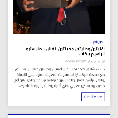
اخبار العرب
اغنيتين وطنيتين جميلتين للفنان المايسترو
ابراهيم بركات
عبير سليمان
2026-08-06
كتب / شادي احمد تم تسجيل أغنيتين وطنيتين جميلتين بتنسيق
مع جمعية الأركسترا السمفونية المغربية للموسيقى الأصيلة
,والتي يترأسها الفنان والمايسترو “ابراهيم بركات” ,والدي هو أول
مطرب ومايسترو مغربي يغني أغنية وطنية وعربية بالقاهرة...
Read More