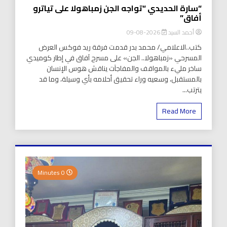
“سارة الحديدي “تواجه الجن زمباهولا على تياترو
أفاق”
أحمد السيد
2026-08-09
كتب..الاعلامي/ محمد بدر قدمت فرقة ريد فوكس العرض
المسرحي «زمباهولا.. الجن» على مسرح آفاق في إطار كوميدي
ساخر مليء بالمواقف والمفاجآت يناقش هوس الإنسان
بالمستقبل، وسعيه وراء تحقيق أحلامه بأي وسيلة، وما قد
يترتب...
Read More
0 Minutes