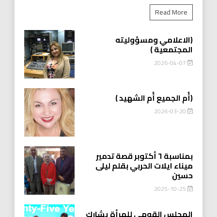
Read More
(الاعلامي ومسؤوليته
المجتمعية )
2026-04-07
(أُم الجميع أُم الشهيد )
2026-03-20
بمناسبة ٦ أكتوبر قصة تدمير
ميناء ايلات الحربي بقلم ليلى
حسين
2025-10-25
المجلس القومي للمرأة يشارك