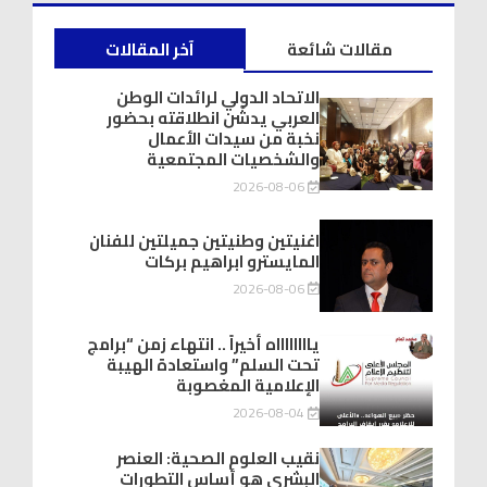
مقالات شائعة
آخر المقالات
الاتحاد الدولي لرائدات الوطن
العربي يدشّن انطلاقته بحضور
نخبة من سيدات الأعمال
والشخصيات المجتمعية
2026-08-06
اغنيتين وطنيتين جميلتين للفنان
المايسترو ابراهيم بركات
2026-08-06
يااااااااه أخيراً .. انتهاء زمن “برامج
تحت السلم” واستعادة الهيبة
الإعلامية المغصوبة
2026-08-04
نقيب العلوم الصحية: العنصر
البشري هو أساس التطورات