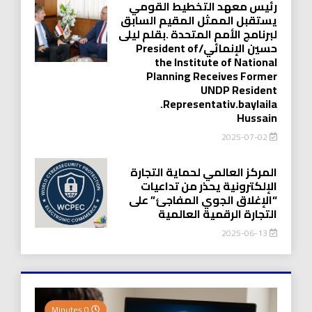
رئيس معهد التخطيط القومي
يستقبل الممثل المقيم السابق
لبرنامج الأمم المتحدة .بقلم ليلى
حسين الإنمائي/President of
the Institute of National
Planning Receives Former
UNDP Resident
.Representativ.baylaila
Hussain
2025-07-02
المركز العالمي لحماية التجارة
الإلكترونية يحذر من تداعيات
“الإغلاق الجوي المفاجئ” على
التجارة الرقمية العالمية
2025-06-13
0 Minutes