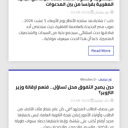
المغربية بفرنسا من بين المدعوات
عبير سليمان
2026-08-03
كتب / شادياحمد ستتجه الأنظار يوم الأربعاء 5 غشت 2026 ،
صوب مصر الجديدة بالعاصمة القاهرة، حيث ستحتضن أحد
فنادقها حدث استثنائي سيجمع نخبة من السيدات والشخصيات
المتميزة، كما أن هذا الحدث سيعرف مواكبة...
Read More
غير مصنف
-0 Minutes
حين يصبح التفوق محل تساؤل… فنعم لإقالة وزير
التزوير؟
خالد ابراهيم
2026-08-03
من ينصف الطالب المجتهد؟في كل عام، ينتظر مئات الآلاف من
الطلاب وأولياء الأمور إعلان نتيجة الثانوية العامة، ليس باعتبارها
مجرد أرقام تُكتب على شاشة، وإنما باعتبارها حصاد سنوات طويلة
من الكفاح، والسهر، والدموع، والتضحيات.وراء...