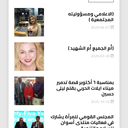
(الاعلامي ومسؤوليته
المجتمعية )
2026-04-07
(أُم الجميع أُم الشهيد )
2026-03-20
بمناسبة ٦ أكتوبر قصة تدمير
ميناء ايلات الحربي بقلم ليلى
حسين
2025-10-25
المجلس القومي للمرأة يشارك
في فعاليات منتدى أسوان
للسلام والتنمية