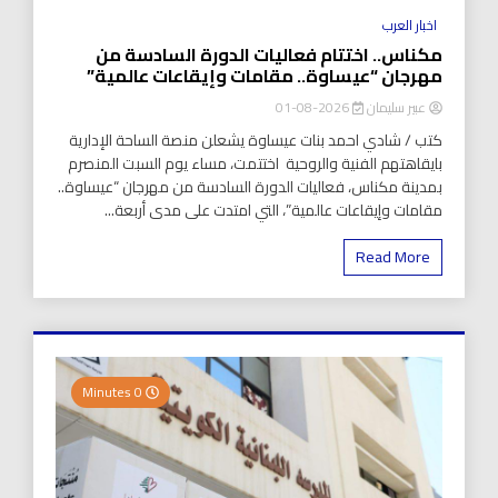
اخبار العرب
مكناس.. اختتام فعاليات الدورة السادسة من
مهرجان “عيساوة.. مقامات وإيقاعات عالمية”
عبير سليمان
2026-08-01
كتب / شادي احمد بنات عيساوة يشعلن منصة الساحة الإدارية
بايقاهتهم الفنية والروحية اختتمت، مساء يوم السبت المنصرم
بمدينة مكناس، فعاليات الدورة السادسة من مهرجان “عيساوة..
مقامات وإيقاعات عالمية”، التي امتدت على مدى أربعة...
Read More
0 Minutes