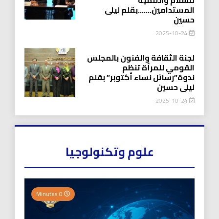
المستدامين…….بقلم ليلى
حسين
2025-10-24
لجنة الثقافة والفنون بالمجلس
القومي للمرأة تنظم
ندوة”رسائل نساء أكتوبر” بقلم
ليلى حسين
2025-10-24
علوم وتكنولوجيا
0 Minutes