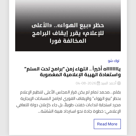
توك شو
يااااااااه أخيراً .. انتهاء زمن “برامج تحت السلم”
واستعادة الهيبة الإعلامية المغصوبة
أحمد السيد
2026-08-04
بقلم…محمد تمام لم يكن قرار المجلس الأعلى لتنظيم الإعلام
بحظر “بيع الهواء” والإيقاف الفوري لبرامج المساحات الإيجارية
مجرد استجابة لنداءات خفتت طويلاً، بل جاء كإعلان دولة للتعافي
الإعلامي؛ خطوة جادة نحو استرداد هيبة الشاشة...
Read More