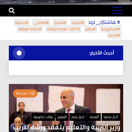
# هاشتاق_ترند
#التجارة
#المركز
#العالمي
#لحماية
#الالكترونية
#نظام
#dailyprompt-2007
#dailyprompt
#الجنية
أحدث الأخبار:
1 Minute
أخبار محليه
أقتصاد
اخبار مصر
التعليم
بيانات حكومية
وزير التربية والتعليم يتفقد ورشة تدريب