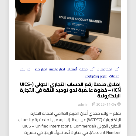
أخبار المحافظات
أخبار محليه
أقتصاد
اخبار عالميه
اخبار مصر
اخر الاخبار
خدمات
علوم وتكنولوجيا
إطلاق منصة رقم الحساب التجاري الدولي (UICS-
ICN) – خطوة عالمية نحو توحيد الثقة في التجارة
الإلكترونية
2025-11-04
admin
بقلم – ولاء مجدي أعلن المركز العالمي لحماية التجارة
الإلكترونية (WCPEC) عن الإطلاق الرسمي لمنصة رقم الحساب
التجاري الدولي (UICS – Unified International Commercial
Account Number). في خطوة تُعد تحولًا تاريخيًا في مسيرة