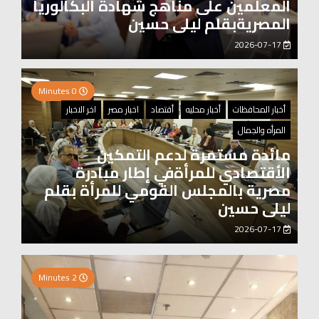
المعلمين على مناهج شهادة البكالوريا
المصريةبقلم ليلى حسين
2026-07-17
0 Minutes
أخبار المحافظات
أخبار محليه
أقتصاد
اخبار مصر
اخر الاخبار
المرأه والجمال
مائدة مستمرة لدعم التمكين
الأقتصادي للمرأةفي إطار مبادرة
مصرية بالمجلس القومي للمرأة بقلم
ليلى حسين
2026-07-17
0 Minutes