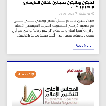
اغنيتين وطنيتين جميلتين للفنان المايسترو
ابراهيم بركات
عبير سليمان
2026-08-06
كتب / شادي احمد تم تسجيل أغنيتين وطنيتين جميلتين بتنسيق
مع جمعية الأركسترا السمفونية المغربية للموسيقى الأصيلة
,والتي يترأسها الفنان والمايسترو “ابراهيم بركات” ,والدي هو أول
مطرب ومايسترو مغربي يغني أغنية وطنية وعربية بالقاهرة...
Read More
0 Minutes