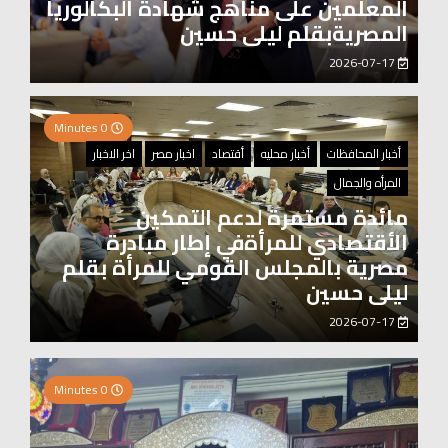
المعلمين على مناهج شهادة البكالوريا
المصريةبقلم ليلى حسين
2026-07-17
0 Minutes
أخبار المحافظات
أخبار محليه
أقتصاد
اخبار مصر
اخر الاخبار
المرأه والجمال
مائدة مستمرة لدعم التمكين
الأقتصادي للمرأةفي إطار مبادرة
مصرية بالمجلس القومي للمرأة بقلم
ليلى حسين
2026-07-17
2 Minutes