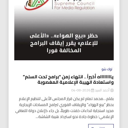
توك شو
يااااااااه أخيراً .. انتهاء زمن “برامج تحت السلم”
واستعادة الهيبة الإعلامية المغصوبة
أحمد السيد
2026-08-04
بقلم…محمد تمام لم يكن قرار المجلس الأعلى لتنظيم الإعلام
بحظر “بيع الهواء” والإيقاف الفوري لبرامج المساحات الإيجارية
مجرد استجابة لنداءات خفتت طويلاً، بل جاء كإعلان دولة للتعافي
الإعلامي؛ خطوة جادة نحو استرداد هيبة الشاشة...