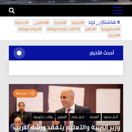
# هاشتاق_ترند
#التجارة
#المركز
#العالمي
#لحماية
#الالكترونية
#نظام
#dailyprompt-2007
#dailyprompt
#الجنية
أحدث الأخبار:
1 Minute
أخبار محليه
أقتصاد
اخبار مصر
التعليم
بيانات حكومية
وزير التربية والتعليم يتفقد ورشة تدريب