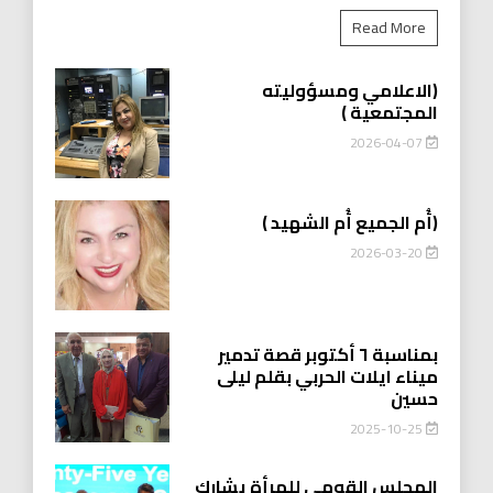
Read More
(الاعلامي ومسؤوليته
المجتمعية )
2026-04-07
(أُم الجميع أُم الشهيد )
2026-03-20
بمناسبة ٦ أكتوبر قصة تدمير
ميناء ايلات الحربي بقلم ليلى
حسين
2025-10-25
المجلس القومي للمرأة يشارك