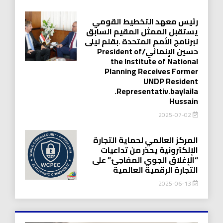
رئيس معهد التخطيط القومي
يستقبل الممثل المقيم السابق
لبرنامج الأمم المتحدة .بقلم ليلى
حسين الإنمائي/President of
the Institute of National
Planning Receives Former
UNDP Resident
.Representativ.baylaila
Hussain
2025-07-02
المركز العالمي لحماية التجارة
الإلكترونية يحذر من تداعيات
“الإغلاق الجوي المفاجئ” على
التجارة الرقمية العالمية
2025-06-13