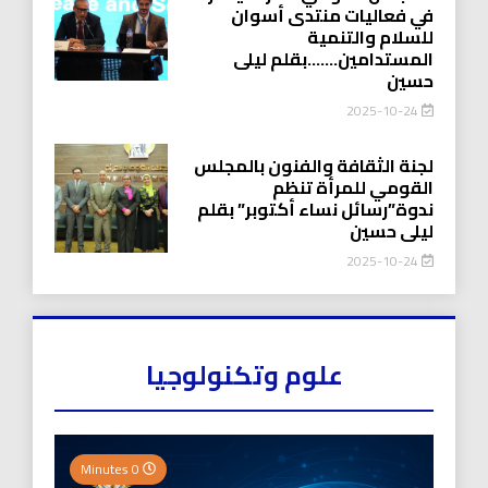
في فعاليات منتدى أسوان
للسلام والتنمية
المستدامين…….بقلم ليلى
حسين
2025-10-24
لجنة الثقافة والفنون بالمجلس
القومي للمرأة تنظم
ندوة”رسائل نساء أكتوبر” بقلم
ليلى حسين
2025-10-24
علوم وتكنولوجيا
0 Minutes