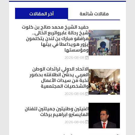
مقالات شائعة
آخر المقالات
حفيد الشيخ محمد صالح بن كلوت
شيخ رحالة عابروالربع الخالى..
مرافقو مبارك بن لندن يتكلمون
يزور هويداعطا في بيتها
ومؤسستها
2026-08-08
الاتحاد الدولي لرائدات الوطن
العربي يدشّن انطلاقته بحضور
نخبة من سيدات الأعمال
والشخصيات المجتمعية
2026-08-06
اغنيتين وطنيتين جميلتين للفنان
المايسترو ابراهيم بركات
2026-08-06