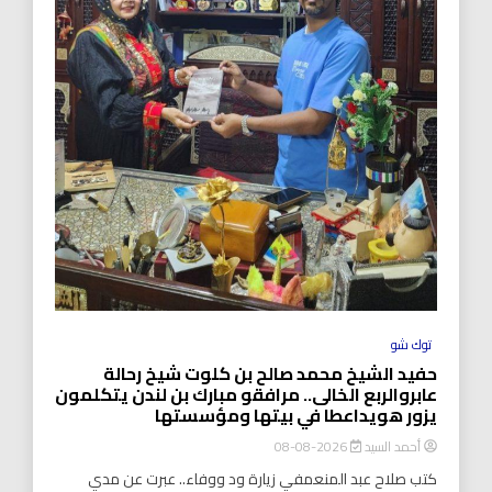
توك شو
حفيد الشيخ محمد صالح بن كلوت شيخ رحالة
عابروالربع الخالى.. مرافقو مبارك بن لندن يتكلمون
يزور هويداعطا في بيتها ومؤسستها
أحمد السيد
2026-08-08
كتب صلاح عبد المنعمفي زيارة ود ووفاء.. عبرت عن مدي