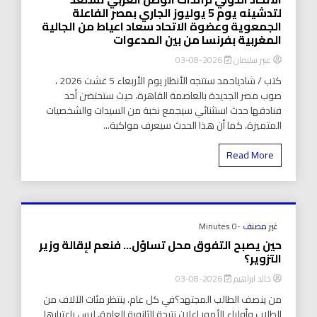
لتدشينه يوم 5 يوليوز الجاري بمصر الفاعلة
الجمعوية وعضوة الاتحاد سعاد اعياط من الجالية
المغربية بفرنسا من بين المدعوات
عبير سليمان
2026-08-03
كتب / شادياحمد ستتجه الأنظار يوم الأربعاء 5 غشت 2026 ،
صوب مصر الجديدة بالعاصمة القاهرة، حيث ستحتضن أحد
فنادقها حدث استثنائي سيجمع نخبة من السيدات والشخصيات
المتميزة، كما أن هذا الحدث سيعرف مواكبة...
Read More
غير مصنف
-0 Minutes
حين يصبح التفوق محل تساؤل… فنعم لإقالة وزير
التزوير؟
خالد ابراهيم
2026-08-03
من ينصف الطالب المجتهد؟في كل عام، ينتظر مئات الآلاف من
الطلاب وأولياء الأمور إعلان نتيجة الثانوية العامة، ليس باعتبارها