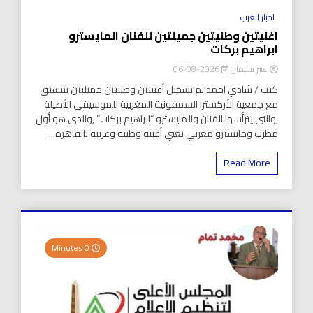
اخبار العرب
اغنيتين وطنيتين جميلتين للفنان المايسترو
ابراهيم بركات
عبير سليمان
2026-08-06
كتب / شادي احمد تم تسجيل أغنيتين وطنيتين جميلتين بتنسيق
مع جمعية الأركسترا السمفونية المغربية للموسيقى الأصيلة
,والتي يترأسها الفنان والمايسترو “ابراهيم بركات” ,والدي هو أول
مطرب ومايسترو مغربي يغني أغنية وطنية وعربية بالقاهرة...
Read More
0 Minutes