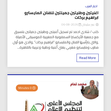
اخبار العرب
اغنيتين وطنيتين جميلتين للفنان المايسترو
ابراهيم بركات
عبير سليمان
2026-08-06
كتب / شادي احمد تم تسجيل أغنيتين وطنيتين جميلتين بتنسيق
مع جمعية الأركسترا السمفونية المغربية للموسيقى الأصيلة
,والتي يترأسها الفنان والمايسترو “ابراهيم بركات” ,والدي هو أول
مطرب ومايسترو مغربي يغني أغنية وطنية وعربية بالقاهرة...
Read More
0 Minutes