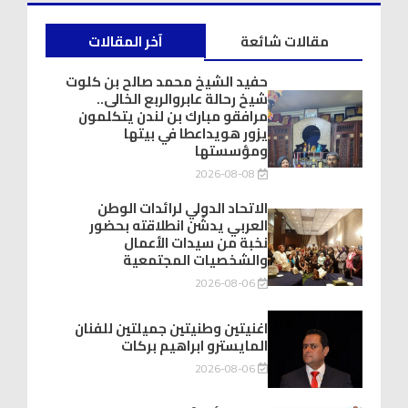
مقالات شائعة
آخر المقالات
حفيد الشيخ محمد صالح بن كلوت
شيخ رحالة عابروالربع الخالى..
مرافقو مبارك بن لندن يتكلمون
يزور هويداعطا في بيتها
ومؤسستها
2026-08-08
الاتحاد الدولي لرائدات الوطن
العربي يدشّن انطلاقته بحضور
نخبة من سيدات الأعمال
والشخصيات المجتمعية
2026-08-06
اغنيتين وطنيتين جميلتين للفنان
المايسترو ابراهيم بركات
2026-08-06