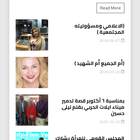
Read More
(الاعلامي ومسؤوليته
المجتمعية )
2026-04-07
(أُم الجميع أُم الشهيد )
2026-03-20
بمناسبة ٦ أكتوبر قصة تدمير
ميناء ايلات الحربي بقلم ليلى
حسين
2025-10-25
المجلس القومي للمرأة يشارك