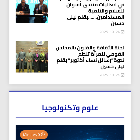
في فعاليات منتدى أسوان
للسلام والتنمية
المستدامين…….بقلم ليلى
حسين
2025-10-24
لجنة الثقافة والفنون بالمجلس
القومي للمرأة تنظم
ندوة”رسائل نساء أكتوبر” بقلم
ليلى حسين
2025-10-24
علوم وتكنولوجيا
0 Minutes