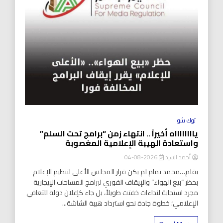
توك شو
يااااااااه أخيراً .. انتهاء زمن “برامج تحت السلم”
واستعادة الهيبة الإعلامية المغصوبة
أحمد السيد
2026-08-04
بقلم…محمد تمام لم يكن قرار المجلس الأعلى لتنظيم الإعلام
بحظر “بيع الهواء” والإيقاف الفوري لبرامج المساحات الإيجارية
مجرد استجابة لنداءات خفتت طويلاً، بل جاء كإعلان دولة للتعافي
الإعلامي؛ خطوة جادة نحو استرداد هيبة الشاشة...