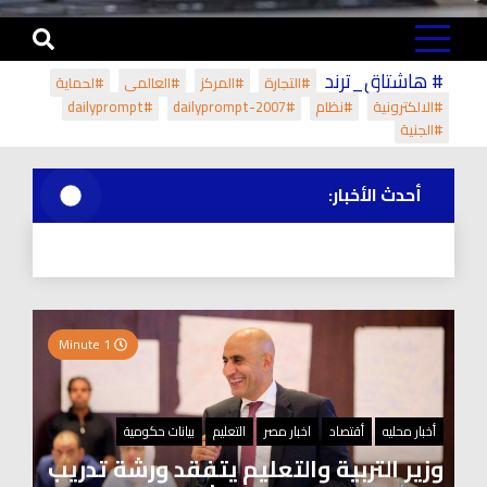
# هاشتاق_ترند
#التجارة
#المركز
#العالمي
#لحماية
#الالكترونية
#نظام
#dailyprompt-2007
#dailyprompt
#الجنية
أحدث الأخبار:
1 Minute
أخبار محليه
أقتصاد
اخبار مصر
التعليم
بيانات حكومية
وزير التربية والتعليم يتفقد ورشة تدريب