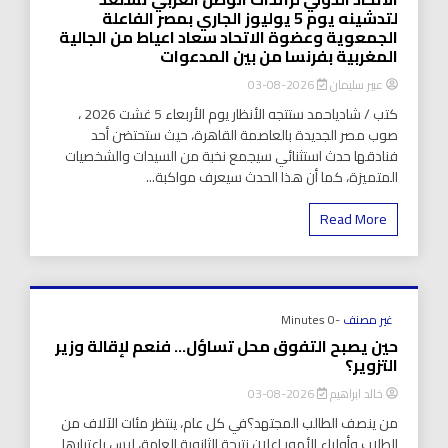
لتدشينه يوم 5 يوليوز الجاري بمصر الفاعلة
الجمعوية وعضوة الاتحاد سعاد اعياط من الجالية
المغربية بفرنسا من بين المدعوات
عبير سليمان
2026-08-03
كتب / شادياحمد ستتجه الأنظار يوم الأربعاء 5 غشت 2026 ،
صوب مصر الجديدة بالعاصمة القاهرة، حيث ستحتضن أحد
فنادقها حدث استثنائي سيجمع نخبة من السيدات والشخصيات
المتميزة، كما أن هذا الحدث سيعرف مواكبة...
Read More
غير مصنف
-0 Minutes
حين يصبح التفوق محل تساؤل… فنعم لإقالة وزير
التزوير؟
خالد ابراهيم
2026-08-03
من ينصف الطالب المجتهد؟في كل عام، ينتظر مئات الآلاف من
الطلاب وأولياء الأمور إعلان نتيجة الثانوية العامة، ليس باعتبارها