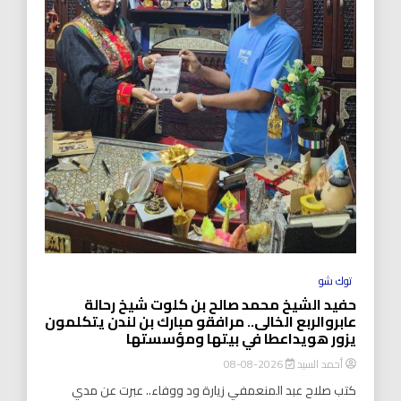
توك شو
حفيد الشيخ محمد صالح بن كلوت شيخ رحالة
عابروالربع الخالى.. مرافقو مبارك بن لندن يتكلمون
يزور هويداعطا في بيتها ومؤسستها
أحمد السيد
2026-08-08
كتب صلاح عبد المنعمفي زيارة ود ووفاء.. عبرت عن مدي