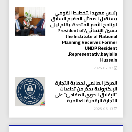
رئيس معهد التخطيط القومي
يستقبل الممثل المقيم السابق
لبرنامج الأمم المتحدة .بقلم ليلى
حسين الإنمائي/President of
the Institute of National
Planning Receives Former
UNDP Resident
.Representativ.baylaila
Hussain
2025-07-02
المركز العالمي لحماية التجارة
الإلكترونية يحذر من تداعيات
“الإغلاق الجوي المفاجئ” على
التجارة الرقمية العالمية
2025-06-13