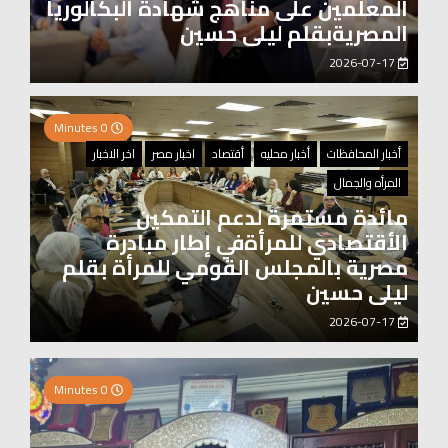
المعلمين على مناهج شهادة البكالوريا
المصريةبقلم ليلى حسين
2026-07-17
0 Minutes
أخبار المحافظات
أخبار محليه
أقتصاد
اخبار مصر
اخر الاخبار
المرأه والجمال
مائدة مستمرة لدعم التمكين
الأقتصادي للمرأةفي إطار مبادرة
مصرية بالمجلس القومي للمرأة بقلم
ليلى حسين
2026-07-17
2 Minutes