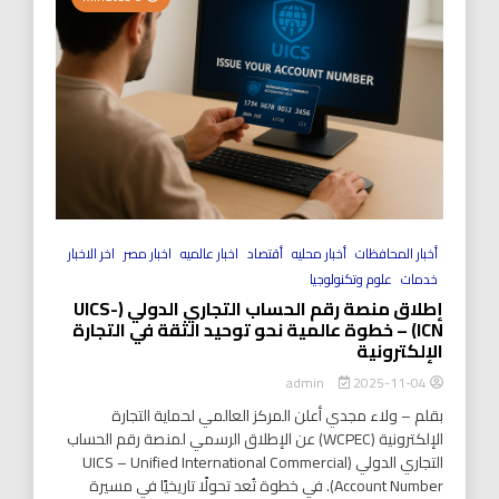
أخبار المحافظات
أخبار محليه
أقتصاد
اخبار عالميه
اخبار مصر
اخر الاخبار
خدمات
علوم وتكنولوجيا
إطلاق منصة رقم الحساب التجاري الدولي (UICS-
ICN) – خطوة عالمية نحو توحيد الثقة في التجارة
الإلكترونية
2025-11-04
admin
بقلم – ولاء مجدي أعلن المركز العالمي لحماية التجارة
الإلكترونية (WCPEC) عن الإطلاق الرسمي لمنصة رقم الحساب
التجاري الدولي (UICS – Unified International Commercial
Account Number). في خطوة تُعد تحولًا تاريخيًا في مسيرة