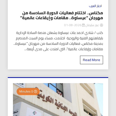
اخبار العرب
مكناس.. اختتام فعاليات الدورة السادسة من
مهرجان “عيساوة.. مقامات وإيقاعات عالمية”
عبير سليمان
2026-08-01
كتب / شادي احمد بنات عيساوة يشعلن منصة الساحة الإدارية
بايقاهتهم الفنية والروحية اختتمت، مساء يوم السبت المنصرم
بمدينة مكناس، فعاليات الدورة السادسة من مهرجان “عيساوة..
مقامات وإيقاعات عالمية”، التي امتدت على مدى أربعة...
Read More
0 Minutes