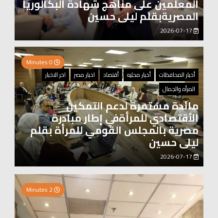
المعلمين على مناهج شهادة البكالوريا
المصريةبقلم ليلى حسين
2026-07-17
0 Minutes
أخبار المحافظات
أخبار محليه
أقتصاد
اخبار مصر
اخر الاخبار
المرأه والجمال
مائدة مستمرة لدعم التمكين
الأقتصادي للمرأةفي إطار مبادرة
مصرية بالمجلس القومي للمرأة بقلم
ليلى حسين
2026-07-17
0 Minutes