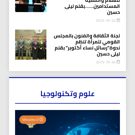
المستدامين…….بقلم ليلى
حسين
2025-10-24
لجنة الثقافة والفنون بالمجلس
القومي للمرأة تنظم
ندوة”رسائل نساء أكتوبر” بقلم
ليلى حسين
2025-10-24
علوم وتكنولوجيا
0 Minutes