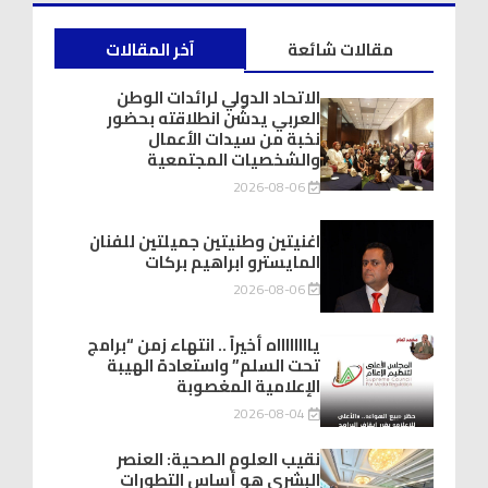
مقالات شائعة
آخر المقالات
الاتحاد الدولي لرائدات الوطن
العربي يدشّن انطلاقته بحضور
نخبة من سيدات الأعمال
والشخصيات المجتمعية
2026-08-06
اغنيتين وطنيتين جميلتين للفنان
المايسترو ابراهيم بركات
2026-08-06
يااااااااه أخيراً .. انتهاء زمن “برامج
تحت السلم” واستعادة الهيبة
الإعلامية المغصوبة
2026-08-04
نقيب العلوم الصحية: العنصر
البشري هو أساس التطورات