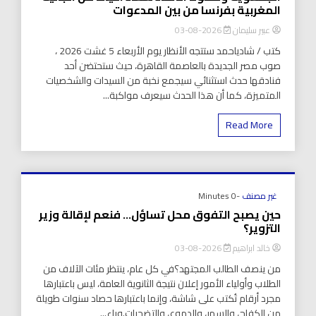
المغربية بفرنسا من بين المدعوات
عبير سليمان
2026-08-03
كتب / شادياحمد ستتجه الأنظار يوم الأربعاء 5 غشت 2026 ،
صوب مصر الجديدة بالعاصمة القاهرة، حيث ستحتضن أحد
فنادقها حدث استثنائي سيجمع نخبة من السيدات والشخصيات
المتميزة، كما أن هذا الحدث سيعرف مواكبة...
Read More
غير مصنف
-0 Minutes
حين يصبح التفوق محل تساؤل… فنعم لإقالة وزير
التزوير؟
خالد ابراهيم
2026-08-03
من ينصف الطالب المجتهد؟في كل عام، ينتظر مئات الآلاف من
الطلاب وأولياء الأمور إعلان نتيجة الثانوية العامة، ليس باعتبارها
مجرد أرقام تُكتب على شاشة، وإنما باعتبارها حصاد سنوات طويلة
من الكفاح، والسهر، والدموع، والتضحيات.وراء...