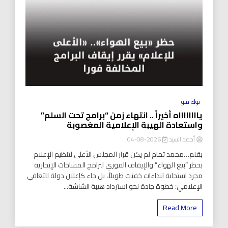
توك شو
يااااااااه أخيراً .. انتهاء زمن “برامج تحت السلم”
واستعادة الهيبة الإعلامية المغصوبة
أحمد السيد
2026-08-04
بقلم…محمد تمام لم يكن قرار المجلس الأعلى لتنظيم الإعلام
بحظر “بيع الهواء” والإيقاف الفوري لبرامج المساحات الإيجارية
مجرد استجابة لنداءات خفتت طويلاً، بل جاء كإعلان دولة للتعافي
الإعلامي؛ خطوة جادة نحو استرداد هيبة الشاشة...
Read More