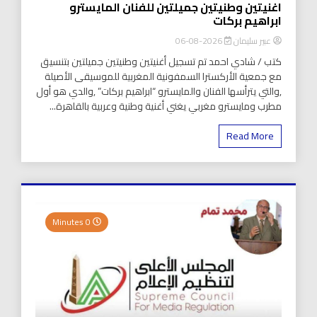
اغنيتين وطنيتين جميلتين للفنان المايسترو
ابراهيم بركات
عبير سليمان
2026-08-06
كتب / شادي احمد تم تسجيل أغنيتين وطنيتين جميلتين بتنسيق
مع جمعية الأركسترا السمفونية المغربية للموسيقى الأصيلة
,والتي يترأسها الفنان والمايسترو “ابراهيم بركات” ,والدي هو أول
مطرب ومايسترو مغربي يغني أغنية وطنية وعربية بالقاهرة...
Read More
0 Minutes