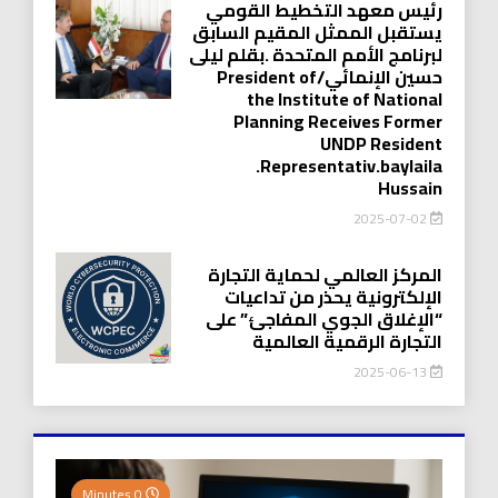
رئيس معهد التخطيط القومي
يستقبل الممثل المقيم السابق
لبرنامج الأمم المتحدة .بقلم ليلى
حسين الإنمائي/President of
the Institute of National
Planning Receives Former
UNDP Resident
.Representativ.baylaila
Hussain
2025-07-02
المركز العالمي لحماية التجارة
الإلكترونية يحذر من تداعيات
“الإغلاق الجوي المفاجئ” على
التجارة الرقمية العالمية
2025-06-13
0 Minutes