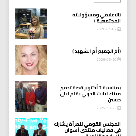
(الاعلامي ومسؤوليته
المجتمعية )
2026-04-07
(أُم الجميع أُم الشهيد )
2026-03-20
بمناسبة ٦ أكتوبر قصة تدمير
ميناء ايلات الحربي بقلم ليلى
حسين
2025-10-25
المجلس القومي للمرأة يشارك
في فعاليات منتدى أسوان
للسلام والتنمية