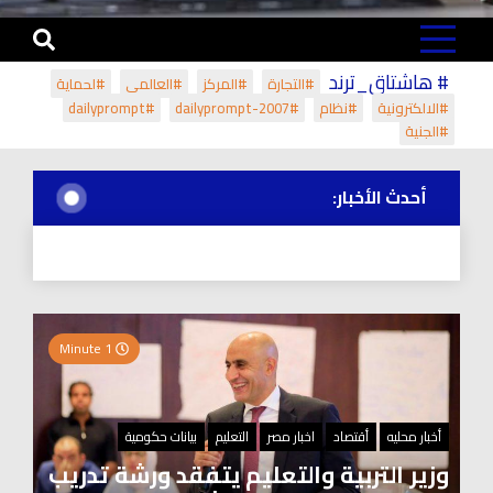
# هاشتاق_ترند
#التجارة
#المركز
#العالمي
#لحماية
#الالكترونية
#نظام
#dailyprompt-2007
#dailyprompt
#الجنية
أحدث الأخبار:
1 Minute
أخبار محليه
أقتصاد
اخبار مصر
التعليم
بيانات حكومية
وزير التربية والتعليم يتفقد ورشة تدريب