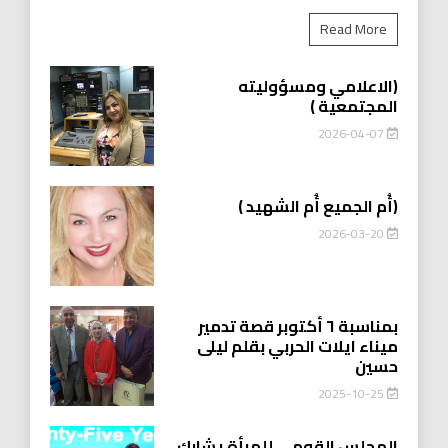
Read More
(الاعلامي ومسؤوليته
المجتمعية )
2026-04-07
(أُم الجميع أُم الشهيد )
2026-03-20
بمناسبة ٦ أكتوبر قصة تدمير
ميناء ايلات الحربي بقلم ليلى
حسين
2025-10-25
المجلس القومي للمرأة يشارك