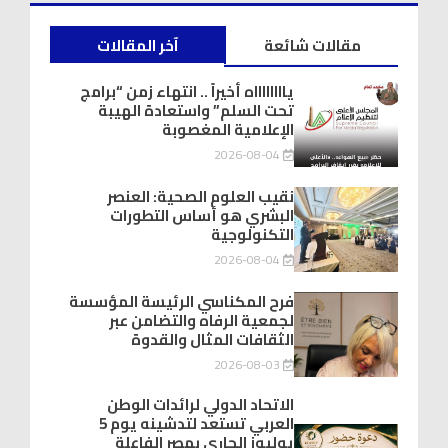
مقالات شائعة
آخر المقالات
يااااااااه أخيراً .. انتهاء زمن “برامج
تحت السلم” واستعادة الهيبة
الإعلامية المغصوبة
2026-08-04
نقيب العلوم الصحية: العنصر
البشري هو أساس التطورات
التكنولوجية
2026-08-04
فرح المكناسي الرئيسة المؤسسة
لجمعية الرفاه والتضامن عبر
الثقافات المثال والقدوة
2026-08-03
الاتحاد الدولي لرائدات الوطن
العربي تستعد لتدشينه يوم 5
يوليوز الجاري بمصر الفاعلة