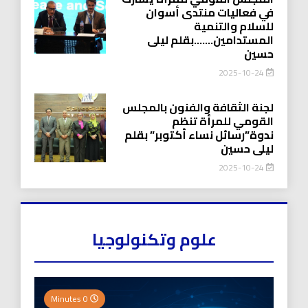
في فعاليات منتدى أسوان
للسلام والتنمية
المستدامين…….بقلم ليلى
حسين
2025-10-24
لجنة الثقافة والفنون بالمجلس
القومي للمرأة تنظم
ندوة”رسائل نساء أكتوبر” بقلم
ليلى حسين
2025-10-24
علوم وتكنولوجيا
0 Minutes