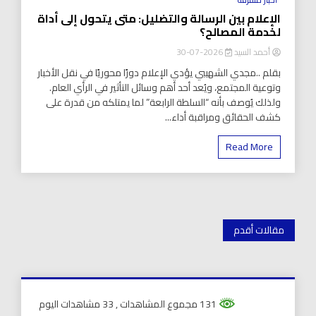
الإعلام بين الرسالة والتضليل: متى يتحول إلى أداة
لخدمة المصالح؟
أحمد السيد
2026-07-30
بقلم ..مجدي الشهيبي يؤدي الإعلام دورًا محوريًا في نقل الأخبار
وتوعية المجتمع، ويُعد أحد أهم وسائل التأثير في الرأي العام.
ولذلك يُوصف بأنه “السلطة الرابعة” لما يمتلكه من قدرة على
كشف الحقائق ومراقبة أداء...
Read More
تصفّح
مقالات أقدم
المقالات
131 مجموع المشاهدات
, 33 مشاهدات اليوم