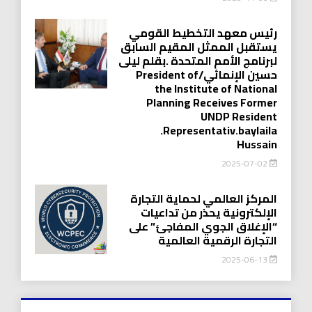
رئيس معهد التخطيط القومي
يستقبل الممثل المقيم السابق
لبرنامج الأمم المتحدة .بقلم ليلى
حسين الإنمائي/President of
the Institute of National
Planning Receives Former
UNDP Resident
.Representativ.baylaila
Hussain
2025-07-02
المركز العالمي لحماية التجارة
الإلكترونية يحذر من تداعيات
“الإغلاق الجوي المفاجئ” على
التجارة الرقمية العالمية
2025-06-13