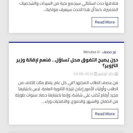
فنادقها حدث استثنائي سيجمع نخبة من السيدات والشخصيات
المتميزة، كما أن هذا الحدث سيعرف مواكبة...
Read More
غير مصنف
-0 Minutes
حين يصبح التفوق محل تساؤل… فنعم لإقالة وزير
التزوير؟
خالد ابراهيم
2026-08-03
من ينصف الطالب المجتهد؟في كل عام، ينتظر مئات الآلاف من
الطلاب وأولياء الأمور إعلان نتيجة الثانوية العامة، ليس باعتبارها
مجرد أرقام تُكتب على شاشة، وإنما باعتبارها حصاد سنوات طويلة
من الكفاح، والسهر، والدموع، والتضحيات.وراء...
Read More