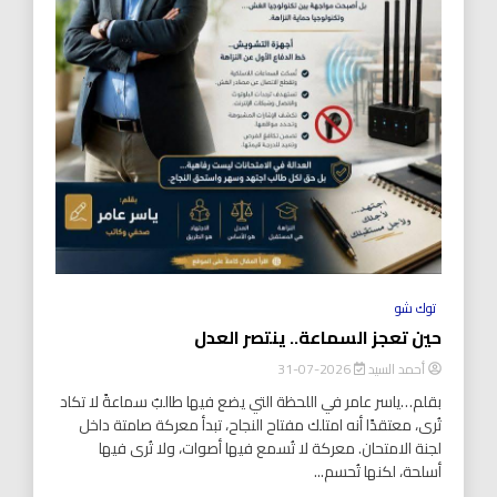
توك شو
حين تعجز السماعة.. ينتصر العدل
أحمد السيد
2026-07-31
بقلم…ياسر عامر في اللحظة التي يضع فيها طالبٌ سماعةً لا تكاد
تُرى، معتقدًا أنه امتلك مفتاح النجاح، تبدأ معركة صامتة داخل
لجنة الامتحان. معركة لا تُسمع فيها أصوات، ولا تُرى فيها
أسلحة، لكنها تُحسم...