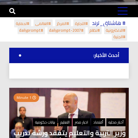
# هاشتاق_ترند
#التجارة
#المركز
#العالمي
#لحماية
#الالكترونية
#نظام
#dailyprompt-2007
#dailyprompt
#الجنية
أحدث الأخبار:
1 Minute
أخبار محليه
أقتصاد
اخبار مصر
التعليم
بيانات حكومية
وزير التربية والتعليم يتفقد ورشة تدريب