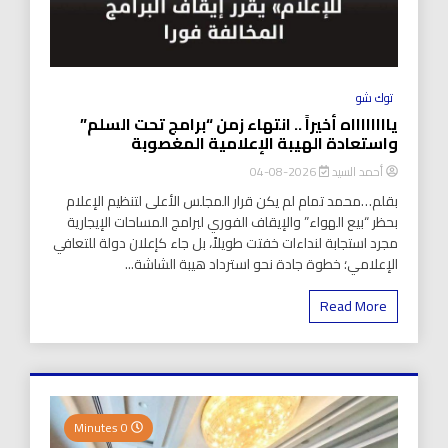
توك شو
يااااااااه أخيراً .. انتهاء زمن “برامج تحت السلم”
واستعادة الهيبة الإعلامية المغصوبة
أحمد السيد
2026-08-04
بقلم…محمد تمام لم يكن قرار المجلس الأعلى لتنظيم الإعلام
بحظر “بيع الهواء” والإيقاف الفوري لبرامج المساحات الإيجارية
مجرد استجابة لنداءات خفتت طويلاً، بل جاء كإعلان دولة للتعافي
الإعلامي؛ خطوة جادة نحو استرداد هيبة الشاشة...
Read More
0 Minutes