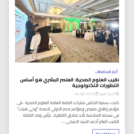
أخبار المحافظات
نقيب العلوم الصحية: العنصر البشري هو أساس
التطورات التكنولوجية
أحمد السيد
2026-08-04
كتبت..سمية النحاس شاركت النقابة العامة للعلوم الصحية ، في
مؤتمر إطلاق معرض ومؤتمر مصر الدولي للصحة “إيجي هيلث”
في نسخته السادسة بأحد فنادق القاهرة . ترأس وفد النقابة
النقيب العام أحمد السيد الدبيكي ،...
Read More