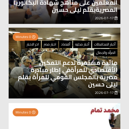
المعلمين على مناهج شهادة البكالوريا
المصريةبقلم ليلى حسين
2026-07-17
0 Minutes
أخبار المحافظات
أخبار محليه
أقتصاد
اخبار مصر
اخر الاخبار
المرأه والجمال
مائدة مستمرة لدعم التمكين
الأقتصادي للمرأةفي إطار مبادرة
مصرية بالمجلس القومي للمرأة بقلم
ليلى حسين
2026-07-17
0 Minutes