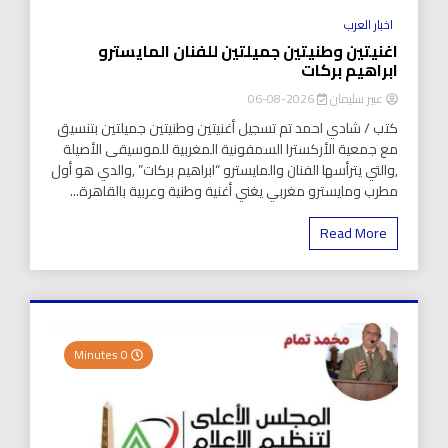
اخبار العرب
اغنيتين وطنيتين جميلتين للفنان المايسترو
ابراهيم بركات
عبير سليمان
2026-08-06
كتب / شادي احمد تم تسجيل أغنيتين وطنيتين جميلتين بتنسيق
مع جمعية الأركسترا السمفونية المغربية للموسيقى الأصيلة
,والتي يترأسها الفنان والمايسترو “ابراهيم بركات” ,والدي هو أول
مطرب ومايسترو مغربي يغني أغنية وطنية وعربية بالقاهرة...
Read More
0 Minutes