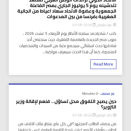
لتدشينه يوم 5 يوليوز الجاري بمصر الفاعلة
الجمعوية وعضوة الاتحاد سعاد اعياط من الجالية
المغربية بفرنسا من بين المدعوات
عبير سليمان
2026-08-03
كتب / شادياحمد ستتجه الأنظار يوم الأربعاء 5 غشت 2026 ،
صوب مصر الجديدة بالعاصمة القاهرة، حيث ستحتضن أحد
فنادقها حدث استثنائي سيجمع نخبة من السيدات والشخصيات
المتميزة، كما أن هذا الحدث سيعرف مواكبة...
Read More
غير مصنف
-0 Minutes
حين يصبح التفوق محل تساؤل… فنعم لإقالة وزير
التزوير؟
خالد ابراهيم
2026-08-03
من ينصف الطالب المجتهد؟في كل عام، ينتظر مئات الآلاف من
الطلاب وأولياء الأمور إعلان نتيجة الثانوية العامة، ليس باعتبارها