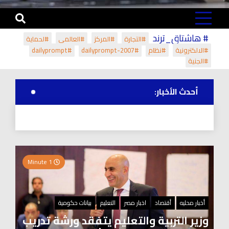
# هاشتاق_ترند
#التجارة
#المركز
#العالمي
#لحماية
#الالكترونية
#نظام
#dailyprompt-2007
#dailyprompt
#الجنية
أحدث الأخبار:
1 Minute
أخبار محليه
أقتصاد
اخبار مصر
التعليم
بيانات حكومية
وزير التربية والتعليم يتفقد ورشة تدريب