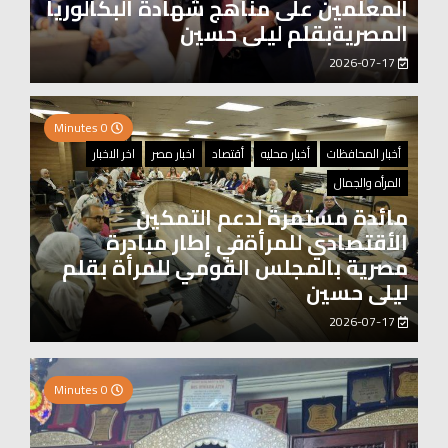
المعلمين على مناهج شهادة البكالوريا
المصريةبقلم ليلى حسين
2026-07-17
0 Minutes
أخبار المحافظات
أخبار محليه
أقتصاد
اخبار مصر
اخر الاخبار
المرأه والجمال
مائدة مستمرة لدعم التمكين
الأقتصادي للمرأةفي إطار مبادرة
مصرية بالمجلس القومي للمرأة بقلم
ليلى حسين
2026-07-17
2 Minutes