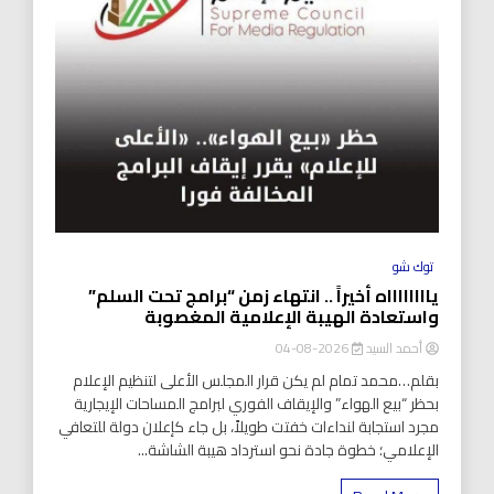
توك شو
يااااااااه أخيراً .. انتهاء زمن “برامج تحت السلم”
واستعادة الهيبة الإعلامية المغصوبة
أحمد السيد
2026-08-04
بقلم…محمد تمام لم يكن قرار المجلس الأعلى لتنظيم الإعلام
بحظر “بيع الهواء” والإيقاف الفوري لبرامج المساحات الإيجارية
مجرد استجابة لنداءات خفتت طويلاً، بل جاء كإعلان دولة للتعافي
الإعلامي؛ خطوة جادة نحو استرداد هيبة الشاشة...