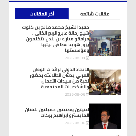
مقالات شائعة
آخر المقالات
حفيد الشيخ محمد صالح بن كلوت
شيخ رحالة عابروالربع الخالى..
مرافقو مبارك بن لندن يتكلمون
يزور هويداعطا في بيتها
ومؤسستها
2026-08-08
الاتحاد الدولي لرائدات الوطن
العربي يدشّن انطلاقته بحضور
نخبة من سيدات الأعمال
والشخصيات المجتمعية
2026-08-06
اغنيتين وطنيتين جميلتين للفنان
المايسترو ابراهيم بركات
2026-08-06