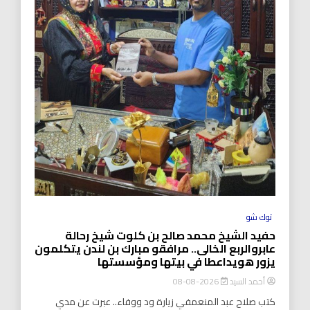
توك شو
حفيد الشيخ محمد صالح بن كلوت شيخ رحالة
عابروالربع الخالى.. مرافقو مبارك بن لندن يتكلمون
يزور هويداعطا في بيتها ومؤسستها
أحمد السيد
2026-08-08
كتب صلاح عبد المنعمفي زيارة ود ووفاء.. عبرت عن مدي