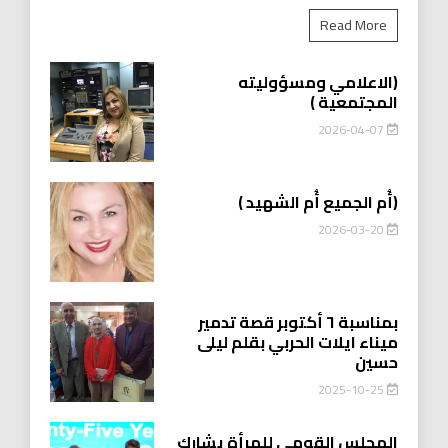
Read More
(الاعلامي ومسؤوليته
المجتمعية )
2026-04-07
(أُم الجميع أُم الشهيد )
2026-03-20
بمناسبة ٦ أكتوبر قصة تدمير
ميناء ايلات الحربي بقلم ليلى
حسين
2025-10-25
المجلس القومي للمرأة يشارك