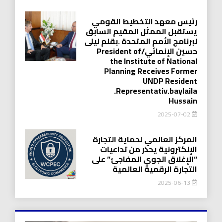
رئيس معهد التخطيط القومي
يستقبل الممثل المقيم السابق
لبرنامج الأمم المتحدة .بقلم ليلى
حسين الإنمائي/President of
the Institute of National
Planning Receives Former
UNDP Resident
.Representativ.baylaila
Hussain
2025-07-02
المركز العالمي لحماية التجارة
الإلكترونية يحذر من تداعيات
“الإغلاق الجوي المفاجئ” على
التجارة الرقمية العالمية
2025-06-13