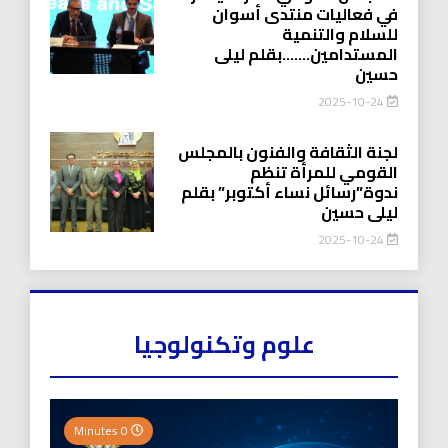
في فعاليات منتدى أسوان
للسلام والتنمية
المستدامين…….بقلم ليلى
حسين
2025-10-24
لجنة الثقافة والفنون بالمجلس
القومي للمرأة تنظم
ندوة”رسائل نساء أكتوبر” بقلم
ليلى حسين
2025-10-24
علوم وتكنولوجيا
0 Minutes